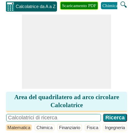
🔍
Scaricamento PDF
Chimica
Inge
Calcolatrice da A a Z
Area del quadrilatero ad arco circolare
Calcolatrice
Matematica
Chimica
Finanziario
Fisica
Ingegneria