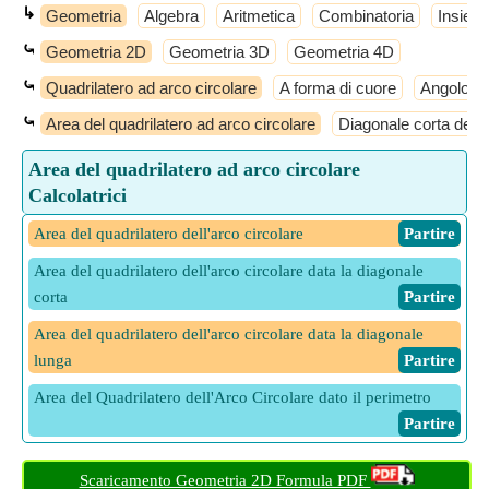
↳
Geometria
Algebra
Aritmetica
Combinatoria
Insiemi
⤿
Geometria 2D
Geometria 3D
Geometria 4D
⤿
Quadrilatero ad arco circolare
A forma di cuore
Angolo t
⤿
Area del quadrilatero ad arco circolare
Diagonale corta del q
Area del quadrilatero ad arco circolare
Calcolatrici
Area del quadrilatero dell'arco circolare
​ Partire
Area del quadrilatero dell'arco circolare data la diagonale
corta
​ Partire
Area del quadrilatero dell'arco circolare data la diagonale
lunga
​ Partire
Area del Quadrilatero dell'Arco Circolare dato il perimetro
​ Partire
Scaricamento Geometria 2D Formula PDF