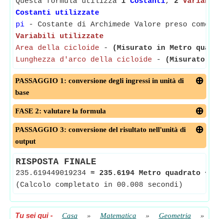
Questa formula utilizza
1
Costanti
,
2
Variabil
Costanti utilizzate
pi
- Costante di Archimede Valore preso come 3
Variabili utilizzate
Area della cicloide
-
(Misurato in Metro quadr
Lunghezza d'arco della cicloide
-
(Misurato in
PASSAGGIO 1: conversione degli ingressi in unità di
base
FASE 2: valutare la formula
PASSAGGIO 3: conversione del risultato nell'unità di
output
RISPOSTA FINALE
235.619449019234
≈
235.6194 Metro quadrato
<-
(Calcolo completato in 00.008 secondi)
Tu sei qui
-
Casa
»
Matematica
»
Geometria
»