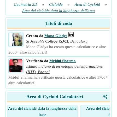
Geometria 2D
»
Cicloide
»
Area di Cycloid
»
Area del cicloide data la lunghezza dell'arco
Titoli di coda
Creato da
Mona Gladys
St Joseph's College
(SJC)
,
Bengaluru
Mona Gladys ha creato questa calcolatrice e altre
2000+ altre calcolatrici!
Verificato da
Mridul Sharma
Istituto indiano di tecnologia dell'informazione
(IIIT)
,
Bhopal
Mridul Sharma ha verificato questa calcolatrice e altre 1700+
altre calcolatrici!
Area di Cycloid Calcolatrici
<
Area del cicloide data la lunghezza della
Area del cicloide 
base
dell'