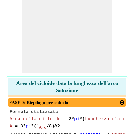
Area del cicloide data la lunghezza dell'arco
Soluzione
FASE 0: Riepilogo pre-calcolo
Formula utilizzata
Area della cicloide
= 3*
pi
*(
Lunghezza d'arco d
A
= 3*
pi
*(
l
/8)^2
Arc