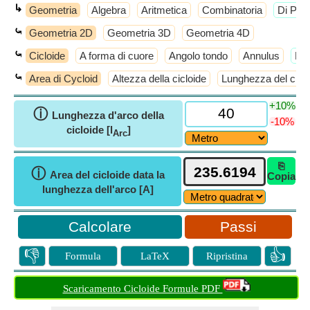
↳
Geometria
Algebra
Aritmetica
Combinatoria
​Di Più
⤿
Geometria 2D
Geometria 3D
Geometria 4D
⤿
Cicloide
A forma di cuore
Angolo tondo
Annulus
​Di
⤿
Area di Cycloid
Altezza della cicloide
Lunghezza del ciclo
+10%
ⓘ
Lunghezza d'arco della
-10%
cicloide [l
]
Arc
⎘
ⓘ
Area del cicloide data la
Copia
lunghezza dell'arco [A]
Passi
👎
👍
Formula
LaTeX
Ripristina
Scaricamento Cicloide Formule PDF