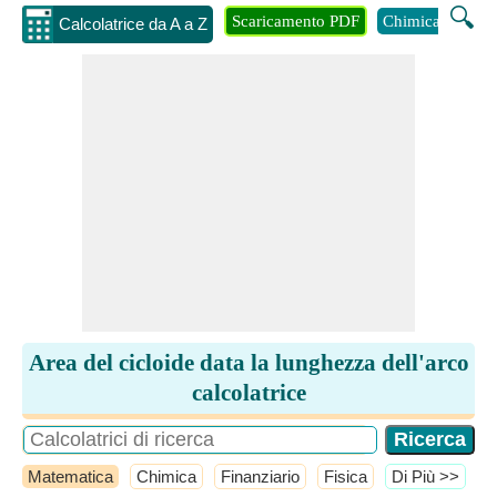
🔍
Scaricamento PDF
Chimica
Inge
Calcolatrice da A a Z
Area del cicloide data la lunghezza dell'arco
calcolatrice
Matematica
Chimica
Finanziario
Fisica
​Di Più >>