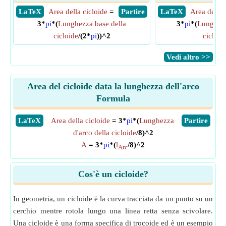
​ LaTeX
Area della cicloide
=
​ Partire
​ LaTeX
Area della 
3*
pi
*(
Lunghezza base della
3*
pi
*(
Lunghezz
cicloide
/(2*
pi
))^2
cicloid
​Vedi altro >>
Area del cicloide data la lunghezza dell'arco
Formula
​LaTeX
Area della cicloide
= 3*
pi
*(
Lunghezza
​Partire
d'arco della cicloide
/8)^2
A
= 3*
pi
*(
l
/8)^2
Arc
Cos'è un cicloide?
In geometria, un cicloide è la curva tracciata da un punto su un
cerchio mentre rotola lungo una linea retta senza scivolare.
Una cicloide è una forma specifica di trocoide ed è un esempio