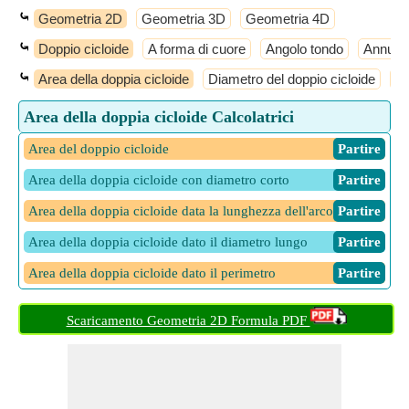
⤿
Geometria 2D
Geometria 3D
Geometria 4D
⤿
Doppio cicloide
A forma di cuore
Angolo tondo
Annulu
⤿
Area della doppia cicloide
Diametro del doppio cicloide
Lu
Area della doppia cicloide Calcolatrici
Area del doppio cicloide
​ Partire
Area della doppia cicloide con diametro corto
​ Partire
Area della doppia cicloide data la lunghezza dell'arco
​ Partire
Area della doppia cicloide dato il diametro lungo
​ Partire
Area della doppia cicloide dato il perimetro
​ Partire
Scaricamento Geometria 2D Formula PDF