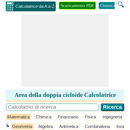
🔍
Scaricamento PDF
Chimica
Inge
Calcolatrice da A a Z
Area della doppia cicloide Calcolatrice
Matematica
Chimica
Finanziario
Fisica
Ingegneria
↳
Geometria
Algebra
Aritmetica
Combinatoria
Insiemi