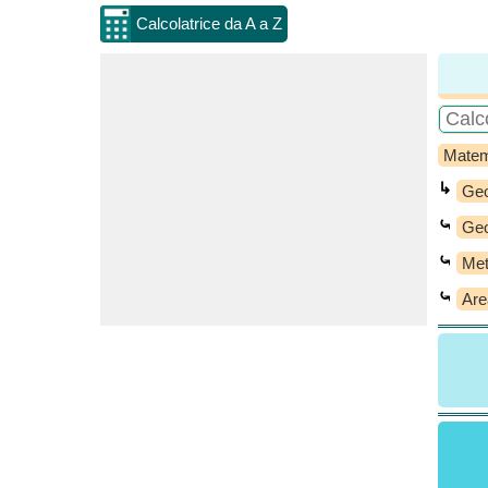
Calcolatrice da A a Z
Matem
↳
Geo
⤿
Geo
⤿
Met
⤿
Are