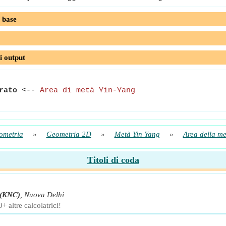
 base
i output
rato
<--
Area di metà Yin-Yang
ometria
»
Geometria 2D
»
Metà Yin Yang
»
Area della me
Titoli di coda
(KNC)
,
Nuova Delhi
+ altre calcolatrici!