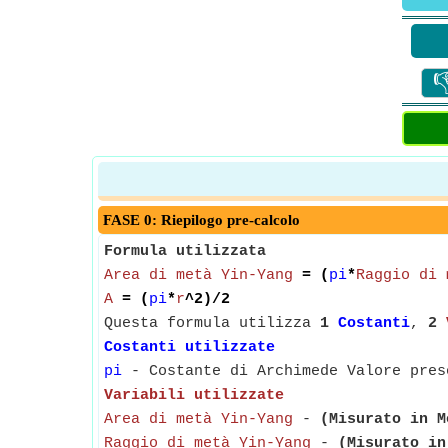

FASE 0: Riepilogo pre-calcolo
Formula utilizzata
Area di metà Yin-Yang
= (
pi
*
Raggio di 
A
= (
pi
*
r
^2)/2
Questa formula utilizza
1
Costanti
,
2
Costanti utilizzate
pi
- Costante di Archimede Valore pres
Variabili utilizzate
Area di metà Yin-Yang
-
(Misurato in M
Raggio di metà Yin-Yang
-
(Misurato in