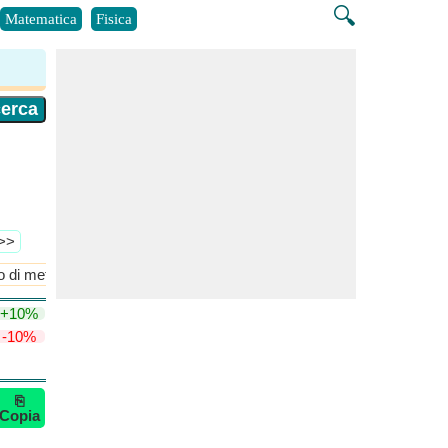
🔍
Matematica
Fisica
 >>
o di metà Yin Yang
Raggio di metà Yin Yang
+10%
-10%
⎘
Copia