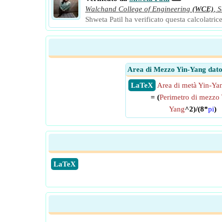
Walchand College of Engineering
(WCE)
,
S
Shweta Patil ha verificato questa calcolatrice
Area di Mezzo Yin-Yang dat
​ LaTeX
Area di metà Yin-Ya
= (
Perimetro di mezzo 
Yang
^2)/(8*
pi
)
​LaTeX