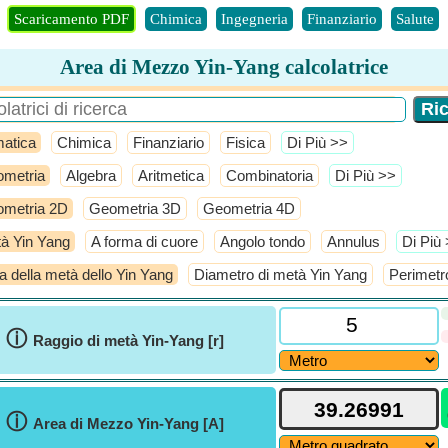
Scaricamento PDF
Chimica
Ingegneria
Finanziario
Salute
Area di Mezzo Yin-Yang calcolatrice
atica
Chimica
Finanziario
Fisica
​Di Più >>
metria
Algebra
Aritmetica
Combinatoria
​Di Più >>
metria 2D
Geometria 3D
Geometria 4D
à Yin Yang
A forma di cuore
Angolo tondo
Annulus
​Di Più
a della metà dello Yin Yang
Diametro di metà Yin Yang
Perimetr
ⓘ
Raggio di metà Yin-Yang [r]
ⓘ
Area di Mezzo Yin-Yang [A]