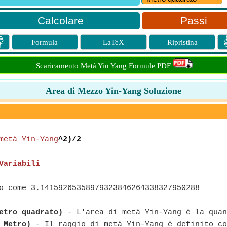
Passi

Formula
LaTeX
Ripristina
Scaricamento Metà Yin Yang Formule PDF
Area di Mezzo Yin-Yang Soluzione
metà Yin-Yang
^2)/2
Variabili
o come 3.14159265358979323846264338327950288
etro quadrato)
- L'area di metà Yin-Yang è la quan
 Metro)
- Il raggio di metà Yin-Yang è definito co