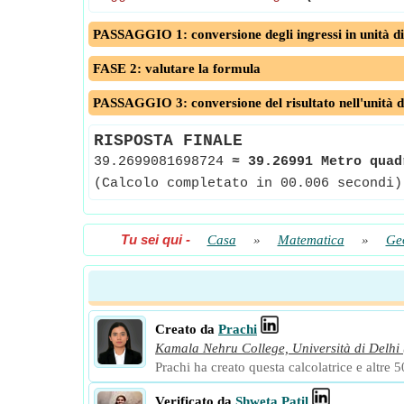
PASSAGGIO 1: conversione degli ingressi in unità di
FASE 2: valutare la formula
PASSAGGIO 3: conversione del risultato nell'unità d
RISPOSTA FINALE
39.2699081698724
≈
39.26991 Metro quad
(Calcolo completato in 00.006 secondi)
Tu sei qui
-
Casa
»
Matematica
»
Ge
Creato da
Prachi
Kamala Nehru College, Università di Delhi
Prachi ha creato questa calcolatrice e altre 50
Verificato da
Shweta Patil