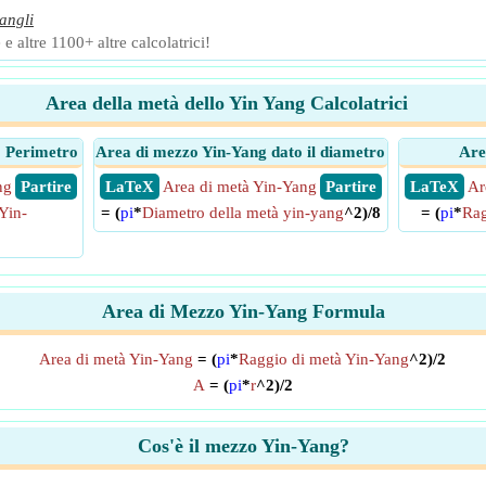
angli
 e altre 1100+ altre calcolatrici!
Area della metà dello Yin Yang Calcolatrici
o Perimetro
Area di mezzo Yin-Yang dato il diametro
Are
ng
​ Partire
​ LaTeX
Area di metà Yin-Yang
​ Partire
​ LaTeX
Ar
Yin-
= (
pi
*
Diametro della metà yin-yang
^2)/8
= (
pi
*
Rag
Area di Mezzo Yin-Yang Formula
Area di metà Yin-Yang
= (
pi
*
Raggio di metà Yin-Yang
^2)/2
A
= (
pi
*
r
^2)/2
Cos'è il mezzo Yin-Yang?