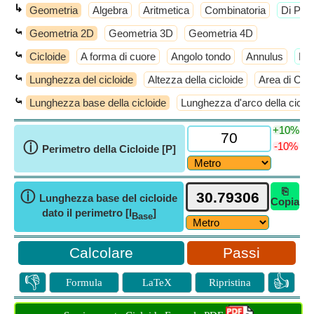
↳
Geometria
Algebra
Aritmetica
Combinatoria
​Di Più
⤿
Geometria 2D
Geometria 3D
Geometria 4D
⤿
Cicloide
A forma di cuore
Angolo tondo
Annulus
​Di
⤿
Lunghezza del cicloide
Altezza della cicloide
Area di Cyc
⤿
Lunghezza base della cicloide
Lunghezza d'arco della cicloi
+10%
ⓘ
-10%
Perimetro della Cicloide [P]
⎘
ⓘ
Lunghezza base del cicloide
Copia
dato il perimetro [l
]
Base
Passi
👎
👍
Formula
LaTeX
Ripristina