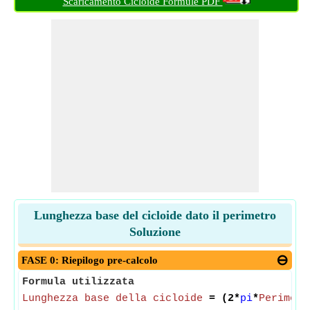
Scaricamento Cicloide Formule PDF
Lunghezza base del cicloide dato il perimetro
Soluzione
FASE 0: Riepilogo pre-calcolo
Formula utilizzata
Lunghezza base della cicloide
= (2*
pi
*
Perimetr