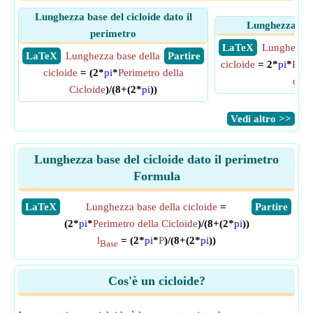
Lunghezza base del cicloide dato il
Lunghezza base
perimetro
​ LaTeX
Lunghezza 
​ LaTeX
Lunghezza base della
​ Partire
cicloide
= 2*
pi
*
Ragg
cicloide
= (2*
pi
*
Perimetro della
cicl
Cicloide
)/(8+(2*
pi
))
​Vedi altro >>
Lunghezza base del cicloide dato il perimetro
Formula
​LaTeX
Lunghezza base della cicloide
=
​Partire
(2*
pi
*
Perimetro della Cicloide
)/(8+(2*
pi
))
l
= (2*
pi
*
P
)/(8+(2*
pi
))
Base
Cos'è un cicloide?