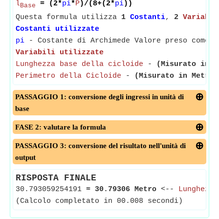
l
= (2*
pi
*
P
)/(8+(2*
pi
))
Base
Questa formula utilizza
1
Costanti
,
2
Variabil
Costanti utilizzate
pi
- Costante di Archimede Valore preso come 3
Variabili utilizzate
Lunghezza base della cicloide
-
(Misurato in M
Perimetro della Cicloide
-
(Misurato in Metro)
PASSAGGIO 1: conversione degli ingressi in unità di
base
FASE 2: valutare la formula
PASSAGGIO 3: conversione del risultato nell'unità di
output
RISPOSTA FINALE
30.793059254191
≈
30.79306 Metro
<--
Lunghezza
(Calcolo completato in 00.008 secondi)