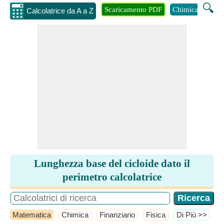
🔍
Scaricamento PDF
Chimica
Inge
Calcolatrice da A a Z
Lunghezza base del cicloide dato il
perimetro calcolatrice
Matematica
Chimica
Finanziario
Fisica
​Di Più >>