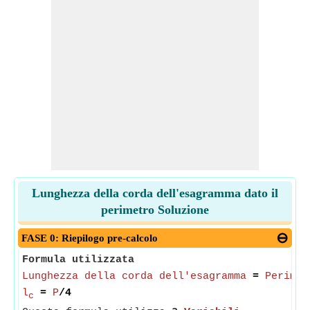
Lunghezza della corda dell'esagramma dato il
perimetro Soluzione
FASE 0: Riepilogo pre-calcolo
Formula utilizzata
Lunghezza della corda dell'esagramma
=
Perimet
l
=
P
/4
c