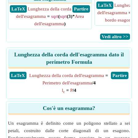
​ LaTeX
Lunghezza d
​ LaTeX
Lunghezza della corda
​ Partire
dell'esagramma
=
sqr
dell'esagramma
=
sqrt
(
sqrt
(3)*
Area
bordo esagonale
dell'esagramma
)
​Vedi altro >>
Lunghezza della corda dell'esagramma dato il
perimetro Formula
​LaTeX
Lunghezza della corda dell'esagramma
=
​Partire
Perimetro dell'esagramma
/4
l
=
P
/4
c
Cos'è un esagramma?
Un esagramma è definito come un poligono stellato a sei
petali, costruito dalle corte diagonali di un esagono.