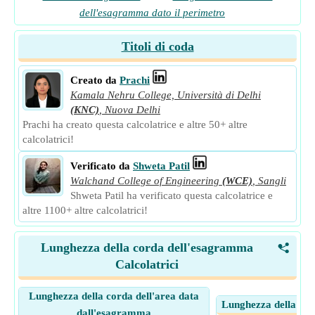
dell'esagramma dato il perimetro
Titoli di coda
Creato da
Prachi
Kamala Nehru College, Università di Delhi
(KNC)
,
Nuova Delhi
Prachi ha creato questa calcolatrice e altre 50+ altre
calcolatrici!
Verificato da
Shweta Patil
Walchand College of Engineering
(WCE)
,
Sangli
Shweta Patil ha verificato questa calcolatrice e
altre 1100+ altre calcolatrici!
Lunghezza della corda dell'esagramma
<
Calcolatrici
Lunghezza della corda dell'area data
Lunghezza della co
dall'esagramma