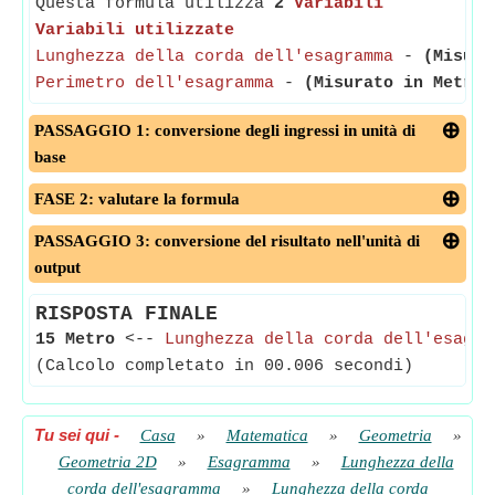
Questa formula utilizza
2
Variabili
Variabili utilizzate
Lunghezza della corda dell'esagramma
-
(Misura
Perimetro dell'esagramma
-
(Misurato in Metro)
PASSAGGIO 1: conversione degli ingressi in unità di
base
FASE 2: valutare la formula
PASSAGGIO 3: conversione del risultato nell'unità di
output
RISPOSTA FINALE
15 Metro
<--
Lunghezza della corda dell'esagra
(Calcolo completato in 00.006 secondi)
Tu sei qui
-
Casa
»
Matematica
»
Geometria
»
Geometria 2D
»
Esagramma
»
Lunghezza della
corda dell'esagramma
»
Lunghezza della corda