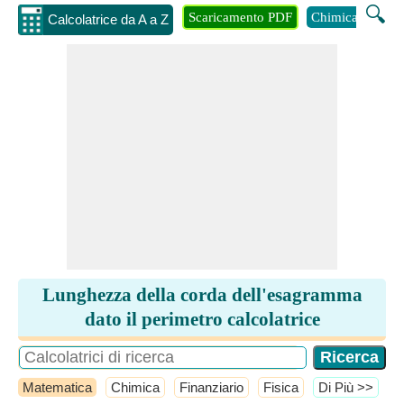
🔍
Scaricamento PDF
Chimica
Inge
Calcolatrice da A a Z
Lunghezza della corda dell'esagramma
dato il perimetro calcolatrice
Matematica
Chimica
Finanziario
Fisica
​Di Più >>