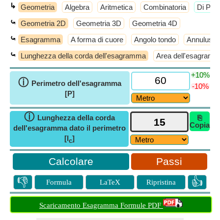
↳
Geometria
Algebra
Aritmetica
Combinatoria
​Di Più
⤿
Geometria 2D
Geometria 3D
Geometria 4D
⤿
Esagramma
A forma di cuore
Angolo tondo
Annulus
⤿
Lunghezza della corda dell'esagramma
Area dell'esagram
+10%
ⓘ
Perimetro dell'esagramma
-10%
[P]
ⓘ
Lunghezza della corda
⎘
Copia
dell'esagramma dato il perimetro
[l
]
c
Passi
👎
👍
Formula
LaTeX
Ripristina
Scaricamento Esagramma Formule PDF