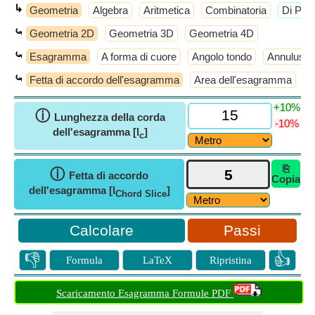
↳
Geometria
Algebra
Aritmetica
Combinatoria
​Di Più
⤿
Geometria 2D
Geometria 3D
Geometria 4D
⤿
Esagramma
A forma di cuore
Angolo tondo
Annulus
⤿
Fetta di accordo dell'esagramma
Area dell'esagramma
L
+10%
ⓘ
Lunghezza della corda
-10%
dell'esagramma [l
]
c
⎘
ⓘ
Fetta di accordo
Copia
dell'esagramma [l
]
Chord Slice
Passi
👎
👍
Formula
LaTeX
Ripristina
Scaricamento Esagramma Formule PDF