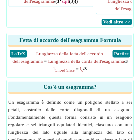
dell'esagramma
/(3*
sqrt
(3)))
Lunghezza del b
dell'esagra
​Vedi altro >>
Fetta di accordo dell'esagramma Formula
​LaTeX
Lunghezza della fetta dell'accordo
​Partire
dell'esagramma
=
Lunghezza della corda dell'esagramma
/3
l
=
l
/3
Chord Slice
c
Cos'è un esagramma?
Un esagramma è definito come un poligono stellato a sei
petali, costruito dalle corte diagonali di un esagono.
Fondamentalmente questa forma consiste in un esagono
regolare e sei triangoli equilateri identici, ciascuno con una
lunghezza del lato uguale alla lunghezza del lato di
quell'esagono. E questi triangoli sono uniti su ciascun lato di