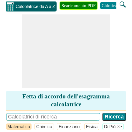
🔍
Scaricamento PDF
Chimica
Inge
Calcolatrice da A a Z
Fetta di accordo dell'esagramma
calcolatrice
Matematica
Chimica
Finanziario
Fisica
​Di Più >>