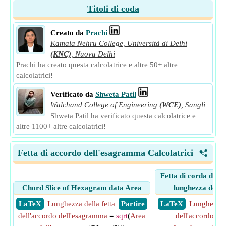
Titoli di coda
Creato da
Prachi
Kamala Nehru College, Università di Delhi
(KNC)
,
Nuova Delhi
Prachi ha creato questa calcolatrice e altre 50+ altre
calcolatrici!
Verificato da
Shweta Patil
Walchand College of Engineering
(WCE)
,
Sangli
Shweta Patil ha verificato questa calcolatrice e
altre 1100+ altre calcolatrici!
Fetta di accordo dell'esagramma Calcolatrici
<
Fetta di corda dell
Chord Slice of Hexagram data Area
lunghezza del b
​ LaTeX
Lunghezza della fetta
​ Partire
​ LaTeX
Lunghezza d
dell'accordo dell'esagramma
=
sqrt
(
Area
dell'accordo de