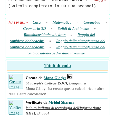
22.3980959996205
≈
22.3981 Metro
<--
Raggio de
(Calcolo completato in 00.006 secondi)
Tu sei qui
-
Casa
»
Matematica
»
Geometria
»
Geometria 3D
»
Solidi di Archimede
»
Rhombicosidodecahedron
»
Raggio del
rombicosidodecaedro
»
Raggio della circonferenza del
rombicosidodecaedro
»
Raggio della circonferenza del
rombicosidodecaedro dato il volume
Titoli di coda
Creato da
Mona Gladys
St Joseph's College
(SJC)
,
Bengaluru
Mona Gladys ha creato questa calcolatrice e altre
2000+ altre calcolatrici!
Verificato da
Mridul Sharma
Istituto indiano di tecnologia dell'informazione
(IIIT)
,
Bhopal