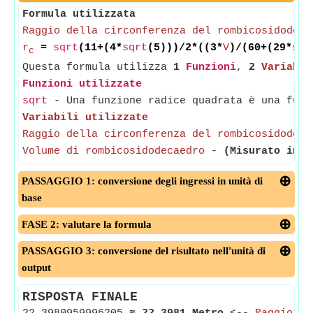
Formula utilizzata
Raggio della circonferenza del rombicosidodeca
r
=
sqrt
(11+(4*
sqrt
(5)))/2*((3*
V
)/(60+(29*
sqr
c
Questa formula utilizza
1
Funzioni
,
2
Variabil
Funzioni utilizzate
sqrt
- Una funzione radice quadrata è una funz
Variabili utilizzate
Raggio della circonferenza del rombicosidodeca
Volume di rombicosidodecaedro
-
(Misurato in M
PASSAGGIO 1: conversione degli ingressi in unità di
base
FASE 2: valutare la formula
PASSAGGIO 3: conversione del risultato nell'unità di
output
RISPOSTA FINALE