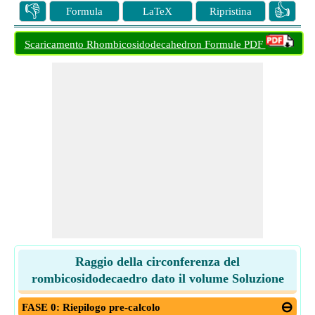
👎
👍
Formula
LaTeX
Ripristina
Scaricamento Rhombicosidodecahedron Formule PDF
Raggio della circonferenza del
rombicosidodecaedro dato il volume Soluzione
FASE 0: Riepilogo pre-calcolo