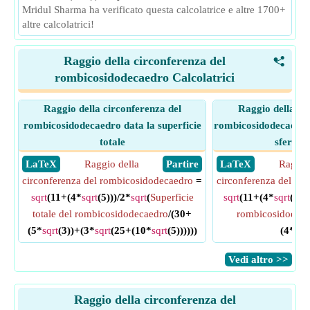
Mridul Sharma ha verificato questa calcolatrice e altre 1700+
altre calcolatrici!
Raggio della circonferenza del
<
rombicosidodecaedro Calcolatrici
Raggio della circonferenza del
Raggio della ci
rombicosidodecaedro data la superficie
rombicosidodecaedro 
totale
sfera m
​ LaTeX
Raggio della
​ Partire
​ LaTeX
Raggio
circonferenza del rombicosidodecaedro
=
circonferenza del ro
sqrt
(11+(4*
sqrt
(5)))/2*
sqrt
(
Superficie
sqrt
(11+(4*
sqrt
(5)))
totale del rombicosidodecaedro
/(30+
rombicosidodec
(5*
sqrt
(3))+(3*
sqrt
(25+(10*
sqrt
(5))))))
(4*
sqr
​Vedi altro >>
Raggio della circonferenza del