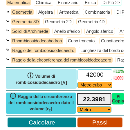
Matematica
Chimica
Finanziario
Fisica
​Di Più >>
↳
Geometria
Algebra
Aritmetica
Combinatoria
​Di Più
⤿
Geometria 3D
Geometria 2D
Geometria 4D
⤿
Solidi di Archimede
Anello sferico
Angolo sferico
Antic
⤿
Rhombicosidodecahedron
Cubo troncato
Cubottaedro tr
⤿
Raggio del rombicosidodecaedro
Lunghezza del bordo del 
⤿
Raggio della circonferenza del rombicosidodecaedro
Raggio
+10%
ⓘ
Volume di
-10%
rombicosidodecaedro [V]
ⓘ
Raggio della circonferenza
⎘
Copia
del rombicosidodecaedro dato il
volume [r
]
c
Passi