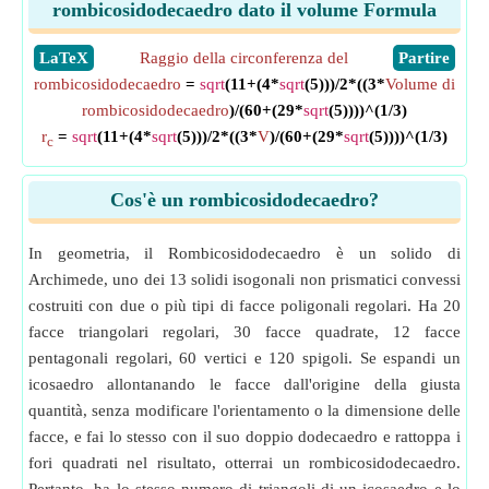
rombicosidodecaedro dato il volume Formula
​LaTeX
Raggio della circonferenza del
​Partire
rombicosidodecaedro
=
sqrt
(11+(4*
sqrt
(5)))/2*((3*
Volume di
rombicosidodecaedro
)/(60+(29*
sqrt
(5))))^(1/3)
r
=
sqrt
(11+(4*
sqrt
(5)))/2*((3*
V
)/(60+(29*
sqrt
(5))))^(1/3)
c
Cos'è un rombicosidodecaedro?
In geometria, il Rombicosidodecaedro è un solido di
Archimede, uno dei 13 solidi isogonali non prismatici convessi
costruiti con due o più tipi di facce poligonali regolari. Ha 20
facce triangolari regolari, 30 facce quadrate, 12 facce
pentagonali regolari, 60 vertici e 120 spigoli. Se espandi un
icosaedro allontanando le facce dall'origine della giusta
quantità, senza modificare l'orientamento o la dimensione delle
facce, e fai lo stesso con il suo doppio dodecaedro e rattoppa i
fori quadrati nel risultato, otterrai un rombicosidodecaedro.