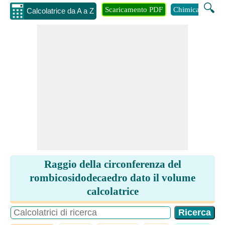
🔍
Scaricamento PDF
Chimica
Inge
Calcolatrice da A a Z
Raggio della circonferenza del
rombicosidodecaedro dato il volume
calcolatrice