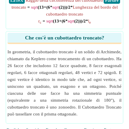
​LaTeX
Raggio della circonferenza del cubottaedro
​Partire
troncato
=
sqrt
(13+(6*
sqrt
(2)))/2*
Lunghezza del bordo del
cubottaedro troncato
r
=
sqrt
(13+(6*
sqrt
(2)))/2*
l
c
e
Che cos'è un cubottaedro troncato?
In geometria, il cubottaedro troncato è un solido di Archimede,
chiamato da Keplero come troncamento di un cubottaedro. Ha
26 facce che includono 12 facce quadrate, 8 facce esagonali
regolari, 6 facce ottagonali regolari, 48 vertici e 72 spigoli. E
ogni vertice è identico in modo tale che, ad ogni vertice, si
uniscono un quadrato, un esagono e un ottagono. Poiché
ciascuna delle sue facce ha una simmetria puntuale
(equivalente a una simmetria rotazionale di 180°), il
cubottaedro troncato è uno zonoedro. Il Cubottaedro Troncato
può tassellare con il prisma ottagonale.