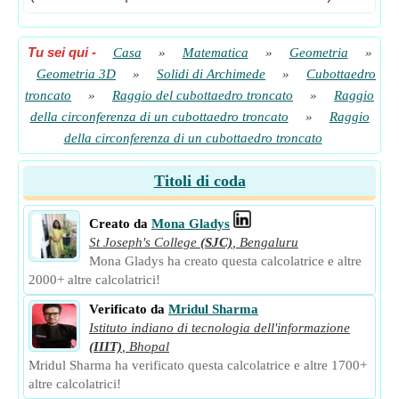
Tu sei qui
-
Casa
»
Matematica
»
Geometria
»
Geometria 3D
»
Solidi di Archimede
»
Cubottaedro
troncato
»
Raggio del cubottaedro troncato
»
Raggio
della circonferenza di un cubottaedro troncato
»
Raggio
della circonferenza di un cubottaedro troncato
Titoli di coda
Creato da
Mona Gladys
St Joseph's College
(SJC)
,
Bengaluru
Mona Gladys ha creato questa calcolatrice e altre
2000+ altre calcolatrici!
Verificato da
Mridul Sharma
Istituto indiano di tecnologia dell'informazione
(IIIT)
,
Bhopal
Mridul Sharma ha verificato questa calcolatrice e altre 1700+
altre calcolatrici!