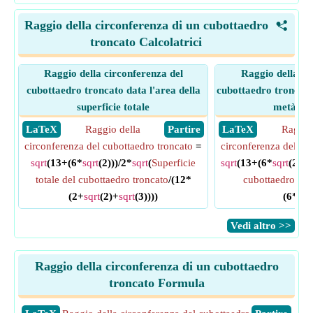
Raggio della circonferenza di un cubottaedro
<
troncato Calcolatrici
Raggio della circonferenza del
Raggio della ci
cubottaedro troncato data l'area della
cubottaedro troncato 
superficie totale
metà del
​ LaTeX
Raggio della
​ Partire
​ LaTeX
Raggio
circonferenza del cubottaedro troncato
=
circonferenza del cu
sqrt
(13+(6*
sqrt
(2)))/2*
sqrt
(
Superficie
sqrt
(13+(6*
sqrt
(2)))
totale del cubottaedro troncato
/(12*
cubottaedro tro
(2+
sqrt
(2)+
sqrt
(3))))
(6*
sqr
​Vedi altro >>
Raggio della circonferenza di un cubottaedro
troncato Formula