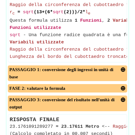
Raggio della circonferenza del cubottaedro tro
r
=
sqrt
(13+(6*
sqrt
(2)))/2*
l
c
e
Questa formula utilizza
1
Funzioni
,
2
Variabil
Funzioni utilizzate
sqrt
- Una funzione radice quadrata è una funz
Variabili utilizzate
Raggio della circonferenza del cubottaedro tro
Lunghezza del bordo del cubottaedro troncato
PASSAGGIO 1: conversione degli ingressi in unità di
base
FASE 2: valutare la formula
PASSAGGIO 3: conversione del risultato nell'unità di
output
RISPOSTA FINALE
23.1761091289277
≈
23.17611 Metro
<--
Raggio d
(Calcolo completato in 00.007 secondi)