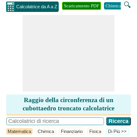
🔍
Scaricamento PDF
Chimica
Inge
Calcolatrice da A a Z
Raggio della circonferenza di un
cubottaedro troncato calcolatrice
Matematica
Chimica
Finanziario
Fisica
​Di Più >>