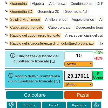
↳
Geometria
Algebra
Aritmetica
Combinatoria
​Di Più
⤿
Geometria 3D
Geometria 2D
Geometria 4D
⤿
Solidi di Archimede
Anello sferico
Angolo sferico
Antic
⤿
Cubottaedro troncato
Cubo troncato
Dodecaedro troncat
⤿
Raggio del cubottaedro troncato
Area superficiale del cubot
⤿
Raggio della circonferenza di un cubottaedro troncato
Raggi
+10%
ⓘ
Lunghezza del bordo del
-10%
cubottaedro troncato [l
]
e
⎘
ⓘ
Raggio della circonferenza
Copia
di un cubottaedro troncato [r
]
c
Passi
👎
👍
Formula
LaTeX
Ripristina