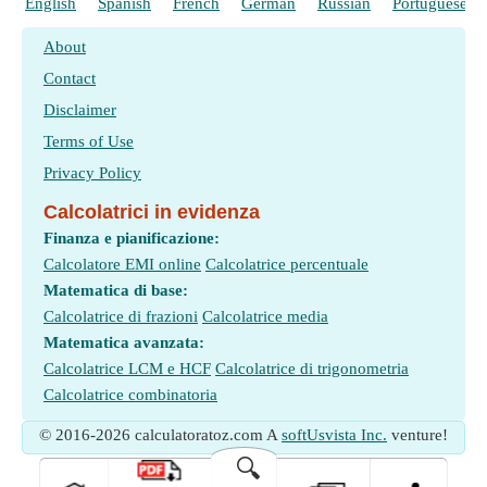
English
Spanish
French
German
Russian
Portuguese
About
Contact
Disclaimer
Terms of Use
Privacy Policy
Calcolatrici in evidenza
Finanza e pianificazione:
Calcolatore EMI online
Calcolatrice percentuale
Matematica di base:
Calcolatrice di frazioni
Calcolatrice media
Matematica avanzata:
Calcolatrice LCM e HCF
Calcolatrice di trigonometria
Calcolatrice combinatoria
© 2016-2026 calculatoratoz.com A
softUsvista Inc.
venture!
🔍