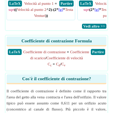
​ LaTeX
Velocità al punto 1
=
​ Partire
​ LaTeX
Velocità al
sqrt
((
Velocità al punto 2
^2)-(2*
[g]
*
Testa
sqrt
(2*
[g]
*
Testa V
Venturi
))
punto
​Vedi altro >>
Coefficiente di contrazione Formula
​LaTeX
Coefficiente di contrazione
=
Coefficiente
​Partire
di scarico
/
Coefficiente di velocità
C
=
C
/
C
c
d
v
Cos'è il coefficiente di contrazione?
Il coefficiente di contrazione è definito come il rapporto tra
l'area del getto alla vena contracta e l'area dell'orifizio. Il valore
tipico può essere assunto come 0,611 per un orifizio acuto
(concentrico al canale di flusso). Più piccolo è il valore,