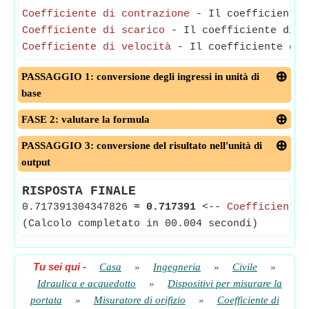
Coefficiente di contrazione
- Il coefficiente d
Coefficiente di scarico
- Il coefficiente di po
Coefficiente di velocità
- Il coefficiente di v
PASSAGGIO 1: conversione degli ingressi in unità di
base
FASE 2: valutare la formula
PASSAGGIO 3: conversione del risultato nell'unità di
output
RISPOSTA FINALE
0.717391304347826
≈
0.717391
<--
Coefficiente 
(Calcolo completato in 00.004 secondi)
Tu sei qui
-
Casa
»
Ingegneria
»
Civile
»
Idraulica e acquedotto
»
Dispositivi per misurare la
portata
»
Misuratore di orifizio
»
Coefficiente di