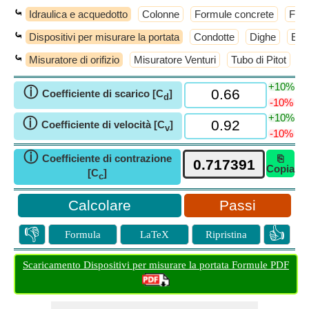
⤿
Idraulica e acquedotto
Colonne
Formule concrete
Form
⤿
Dispositivi per misurare la portata
Condotte
Dighe
Equa
⤿
Misuratore di orifizio
Misuratore Venturi
Tubo di Pitot
+10%
ⓘ
Coefficiente di scarico [C
]
d
-10%
+10%
ⓘ
Coefficiente di velocità [C
]
v
-10%
ⓘ
Coefficiente di contrazione
⎘
Copia
[C
]
c
Passi
👎
👍
Formula
LaTeX
Ripristina
Scaricamento Dispositivi per misurare la portata Formule PDF