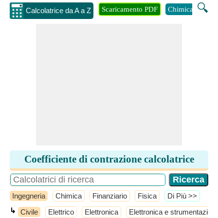
🔍
Scaricamento PDF
Chimica
Inge
Calcolatrice da A a Z
Coefficiente di contrazione calcolatrice
Ingegneria
Chimica
Finanziario
Fisica
​Di Più >>
↳
Civile
Elettrico
Elettronica
Elettronica e strumentazion