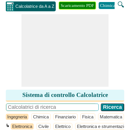
🔍
Scaricamento PDF
Chimica
Inge
Calcolatrice da A a Z
Sistema di controllo Calcolatrice
Ingegneria
Chimica
Finanziario
Fisica
Matematica
↳
Elettronica
Civile
Elettrico
Elettronica e strumentazion