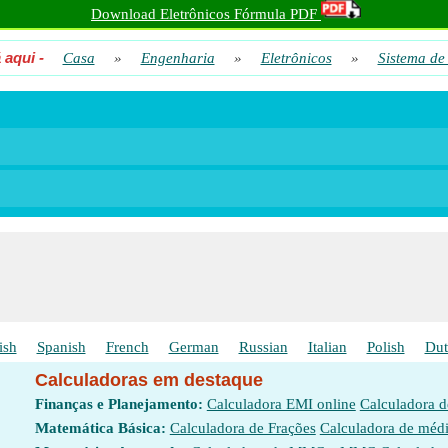
Download Eletrônicos Fórmula PDF
 aqui
-
Casa
»
Engenharia
»
Eletrônicos
»
Sistema de
ish
Spanish
French
German
Russian
Italian
Polish
Dut
Calculadoras em destaque
Finanças e Planejamento:
Calculadora EMI online
Calculadora 
Matemática Básica:
Calculadora de Frações
Calculadora de méd