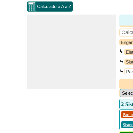
Calculadora A a Z
Engen
↳
Ele
⤿
Sis
⤿
Par
2 Sis
Parâm
Sist