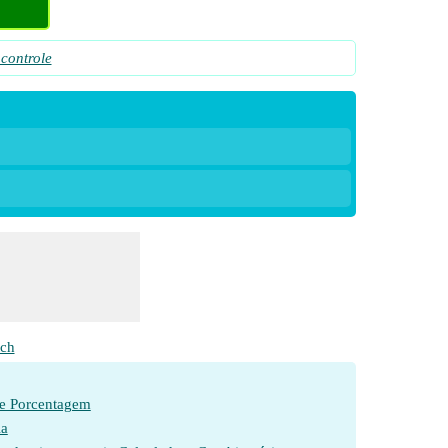
 controle
ch
de Porcentagem
ia