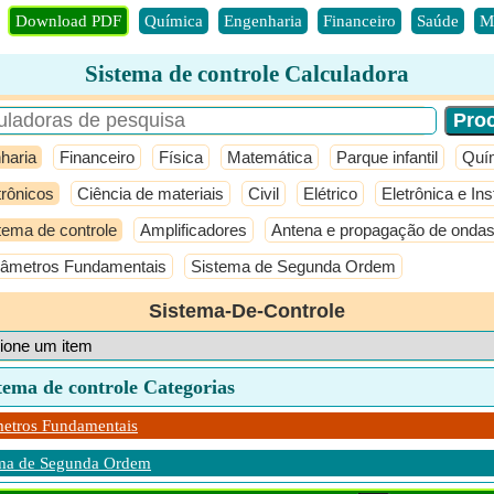
Download PDF
Química
Engenharia
Financeiro
Saúde
M
Sistema de controle Calculadora
haria
Financeiro
Física
Matemática
Parque infantil
Quí
trônicos
Ciência de materiais
Civil
Elétrico
Eletrônica e In
tema de controle
Amplificadores
Antena e propagação de onda
âmetros Fundamentais
Sistema de Segunda Ordem
Sistema-De-Controle
tema de controle Categorias
etros Fundamentais
ema de Segunda Ordem