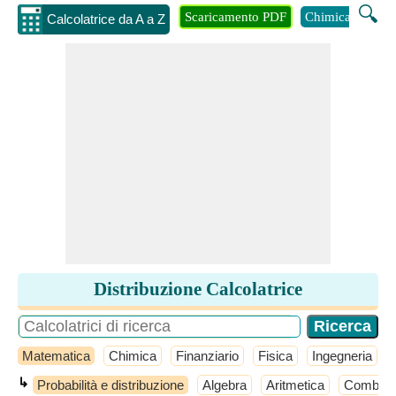
🔍
Scaricamento PDF
Chimica
Inge
Calcolatrice da A a Z
Distribuzione Calcolatrice
Matematica
Chimica
Finanziario
Fisica
Ingegneria
↳
Probabilità e distribuzione
Algebra
Aritmetica
Combinat