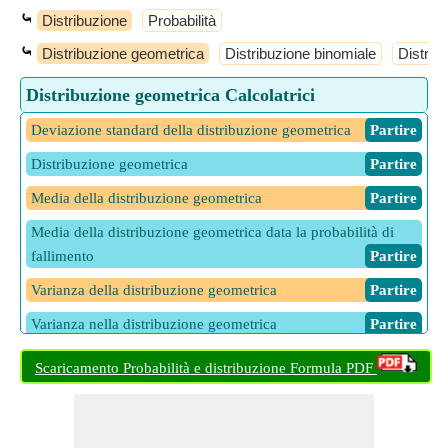
⤿
Distribuzione
Probabilità
⤿
Distribuzione geometrica
Distribuzione binomiale
Distrib
Distribuzione geometrica Calcolatrici
Deviazione standard della distribuzione geometrica
​ Partire
Distribuzione geometrica
​ Partire
Media della distribuzione geometrica
​ Partire
Media della distribuzione geometrica data la probabilità di
fallimento
​ Partire
Varianza della distribuzione geometrica
​ Partire
Varianza nella distribuzione geometrica
​ Partire
Scaricamento Probabilità e distribuzione Formula PDF