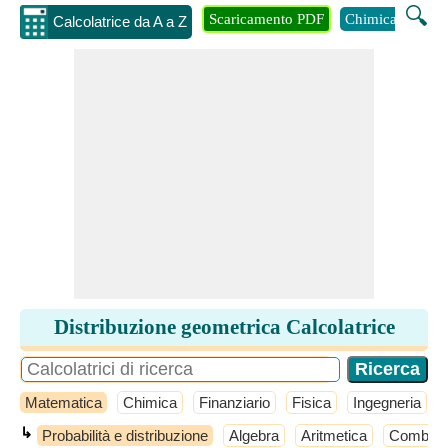
🔍
Scaricamento PDF
Chimica
Inge
Calcolatrice da A a Z
Distribuzione geometrica Calcolatrice
Matematica
Chimica
Finanziario
Fisica
Ingegneria
↳
Probabilità e distribuzione
Algebra
Aritmetica
Combinat