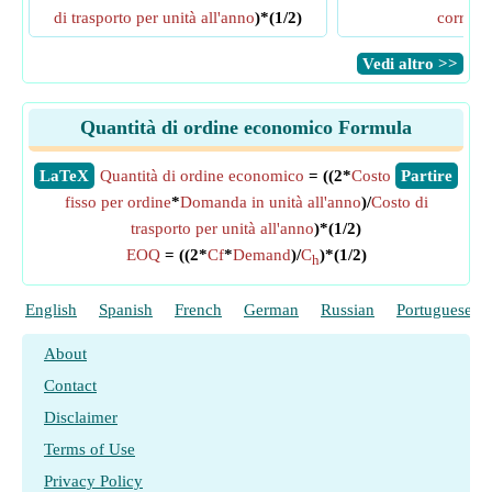
di trasporto per unità all'anno
)*(1/2)
correnti
​Vedi altro >>
Quantità di ordine economico Formula
​LaTeX
Quantità di ordine economico
= ((2*
Costo
​Partire
fisso per ordine
*
Domanda in unità all'anno
)/
Costo di
trasporto per unità all'anno
)*(1/2)
EOQ
= ((2*
Cf
*
Demand
)/
C
)*(1/2)
h
English
Spanish
French
German
Russian
Portuguese
About
Contact
Disclaimer
Terms of Use
Privacy Policy