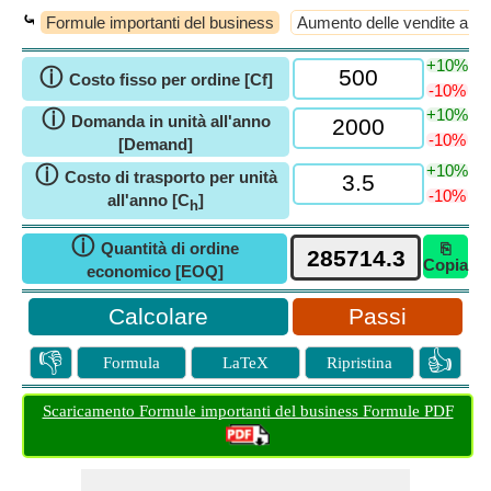
⤿
Formule importanti del business
Aumento delle vendite al de
+10%
ⓘ
Costo fisso per ordine [Cf]
-10%
+10%
ⓘ
Domanda in unità all'anno
-10%
[Demand]
+10%
ⓘ
Costo di trasporto per unità
-10%
all'anno [C
]
h
ⓘ
Quantità di ordine
⎘
Copia
economico [EOQ]
Passi
👎
👍
Formula
LaTeX
Ripristina
Scaricamento Formule importanti del business Formule PDF