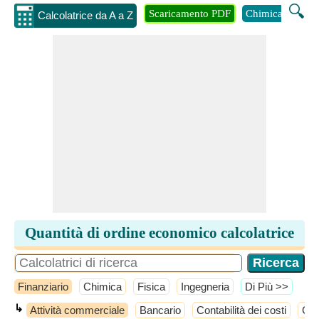
🔍
Scaricamento PDF
Chimica
Inge
Calcolatrice da A a Z
Quantità di ordine economico calcolatrice
Finanziario
Chimica
Fisica
Ingegneria
​Di Più >>
↳
Attività commerciale
Bancario
Contabilità dei costi
Cont