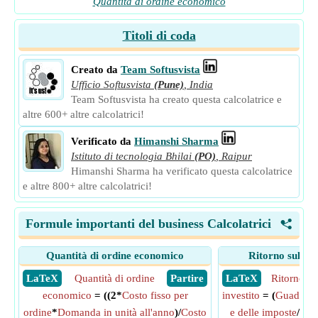
Quantità di ordine economico
Titoli di coda
Creato da
Team Softusvista
Ufficio Softusvista
(Pune)
,
India
Team Softusvista ha creato questa calcolatrice e
altre 600+ altre calcolatrici!
Verificato da
Himanshi Sharma
Istituto di tecnologia Bhilai
(PO)
,
Raipur
Himanshi Sharma ha verificato questa calcolatrice
e altre 800+ altre calcolatrici!
Formule importanti del business Calcolatrici
<
Quantità di ordine economico
Ritorno sul cap
​ LaTeX
Quantità di ordine
​ Partire
​ LaTeX
Ritorno su
economico
= ((2*
Costo fisso per
investito
= (
Guadagni 
ordine
*
Domanda in unità all'anno
)/
Costo
e delle imposte
/(
Tot