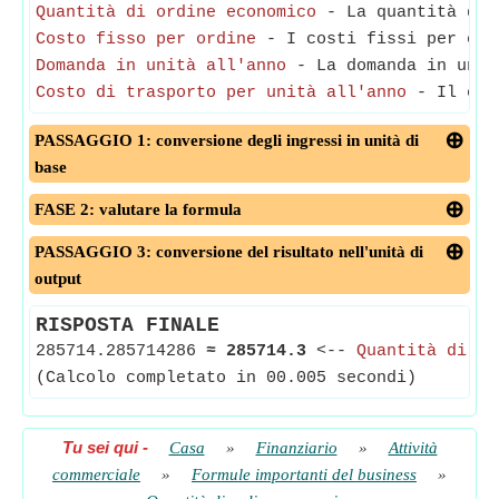
Quantità di ordine economico
- La quantità dell
Costo fisso per ordine
- I costi fissi per ordi
Domanda in unità all'anno
- La domanda in unit
Costo di trasporto per unità all'anno
- Il cost
PASSAGGIO 1: conversione degli ingressi in unità di
base
FASE 2: valutare la formula
PASSAGGIO 3: conversione del risultato nell'unità di
output
RISPOSTA FINALE
285714.285714286
≈
285714.3
<--
Quantità di or
(Calcolo completato in 00.005 secondi)
Tu sei qui
-
Casa
»
Finanziario
»
Attività
commerciale
»
Formule importanti del business
»