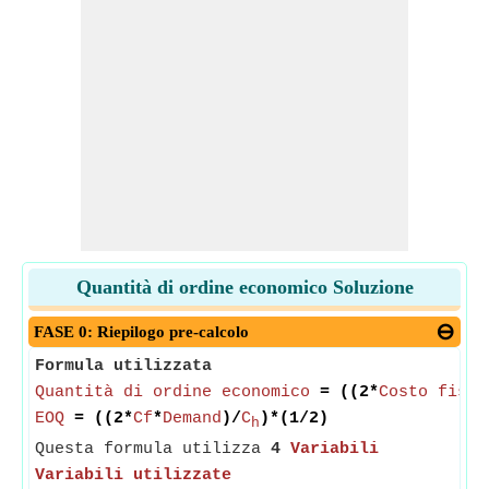
Quantità di ordine economico Soluzione
FASE 0: Riepilogo pre-calcolo
Formula utilizzata
Quantità di ordine economico
= ((2*
Costo fisso
EOQ
= ((2*
Cf
*
Demand
)/
C
)*(1/2)
h
Questa formula utilizza
4
Variabili
Variabili utilizzate