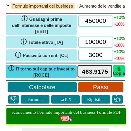
⤿
Formule importanti del business
Aumento delle vendite al de
+10%
ⓘ
Guadagni prima
-10%
dell'interesse e delle imposte
[EBIT]
+10%
ⓘ
Totale attivo [TA]
-10%
+10%
ⓘ
Passività correnti [CL]
-10%
ⓘ
Ritorno sul capitale investito
⎘
Copia
[ROCE]
Passi
👎
👍
Formula
LaTeX
Ripristina
Scaricamento Formule importanti del business Formule PDF