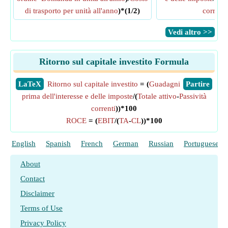
di trasporto per unità all'anno
)*(1/2)
correnti
​Vedi altro >>
Ritorno sul capitale investito Formula
​LaTeX
Ritorno sul capitale investito
= (
Guadagni
​Partire
prima dell'interesse e delle imposte
/(
Totale attivo
-
Passività
correnti
))*100
ROCE
= (
EBIT
/(
TA
-
CL
))*100
English
Spanish
French
German
Russian
Portuguese
About
Contact
Disclaimer
Terms of Use
Privacy Policy