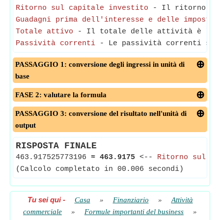
Ritorno sul capitale investito
- Il ritorno sul
Guadagni prima dell'interesse e delle imposte
-
Totale attivo
- Il totale delle attività è l'im
Passività correnti
- Le passività correnti son
PASSAGGIO 1: conversione degli ingressi in unità di
base
FASE 2: valutare la formula
PASSAGGIO 3: conversione del risultato nell'unità di
output
RISPOSTA FINALE
463.917525773196
≈
463.9175
<--
Ritorno sul ca
(Calcolo completato in 00.006 secondi)
Tu sei qui
-
Casa
»
Finanziario
»
Attività
commerciale
»
Formule importanti del business
»