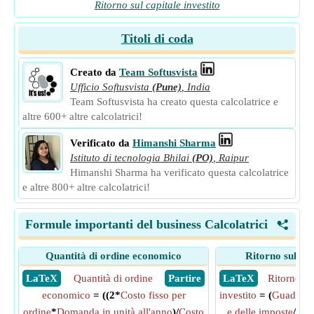
Ritorno sul capitale investito
Titoli di coda
Creato da
Team Softusvista
Ufficio Softusvista
(Pune)
,
India
Team Softusvista ha creato questa calcolatrice e
altre 600+ altre calcolatrici!
Verificato da
Himanshi Sharma
Istituto di tecnologia Bhilai
(PO)
,
Raipur
Himanshi Sharma ha verificato questa calcolatrice
e altre 800+ altre calcolatrici!
Formule importanti del business Calcolatrici
<
Quantità di ordine economico
Ritorno sul cap
​ LaTeX
Quantità di ordine
​ Partire
​ LaTeX
Ritorno su
economico
= ((2*
Costo fisso per
investito
= (
Guadagni 
ordine
*
Domanda in unità all'anno
)/
Costo
e delle imposte
/(
Tot