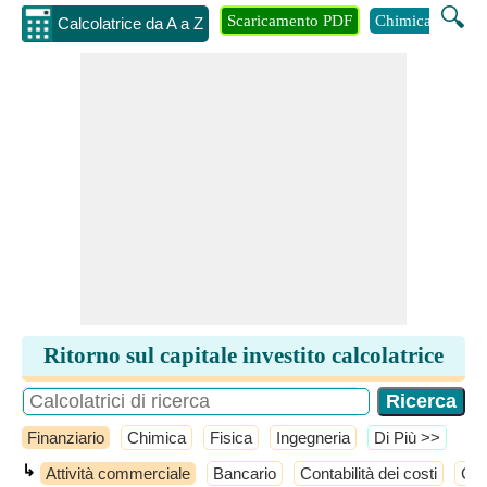
🔍
Scaricamento PDF
Chimica
Inge
Calcolatrice da A a Z
Ritorno sul capitale investito calcolatrice
Finanziario
Chimica
Fisica
Ingegneria
​Di Più >>
↳
Attività commerciale
Bancario
Contabilità dei costi
Cont