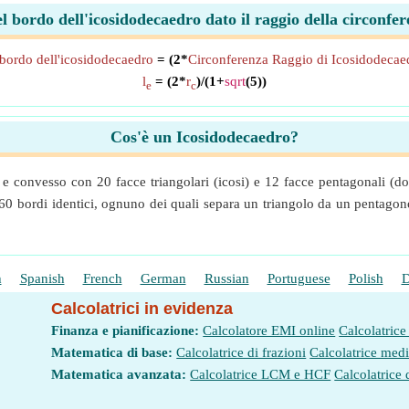
 bordo dell'icosidodecaedro dato il raggio della circonf
bordo dell'icosidodecaedro
= (2*
Circonferenza Raggio di Icosidodecae
l
= (2*
r
)/(1+
sqrt
(5))
e
c
Cos'è un Icosidodecaedro?
e convesso con 20 facce triangolari (icosi) e 12 facce pentagonali (do
 60 bordi identici, ognuno dei quali separa un triangolo da un pentagono
h
Spanish
French
German
Russian
Portuguese
Polish
D
Calcolatrici in evidenza
Finanza e pianificazione:
Calcolatore EMI online
Calcolatrice
Matematica di base:
Calcolatrice di frazioni
Calcolatrice med
Matematica avanzata:
Calcolatrice LCM e HCF
Calcolatrice 