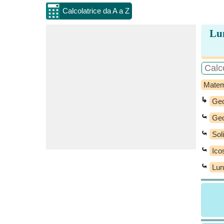
Calcolatrice da A a Z
Lun
Matem
↳
Geo
⤿
Geo
⤿
Sol
⤿
Ico
⤿
Lun