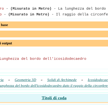
ro
-
(Misurato in Metro)
- La lunghezza del bordo 
o
-
(Misurato in Metro)
- Il raggio della circonfe
 base
i output
Lunghezza del bordo dell'icosidodecaedro
ria
»
Geometria 3D
»
Solidi di Archimede
»
Icosidodecae
unghezza del bordo dell'icosidodecaedro dato il raggio della circonfer
Titoli di coda