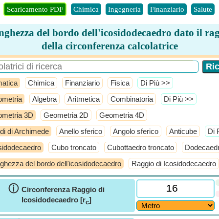
Scaricamento PDF
Chimica
Ingegneria
Finanziario
Salute
ghezza del bordo dell'icosidodecaedro dato il ra
della circonferenza calcolatrice
atica
Chimica
Finanziario
Fisica
​Di Più >>
metria
Algebra
Aritmetica
Combinatoria
​Di Più >>
metria 3D
Geometria 2D
Geometria 4D
idi di Archimede
Anello sferico
Angolo sferico
Anticube
​Di
sidodecaedro
Cubo troncato
Cubottaedro troncato
Dodecaedr
ghezza del bordo dell'icosidodecaedro
Raggio di Icosidodecaedro
ⓘ
Circonferenza Raggio di
Icosidodecaedro [r
]
c