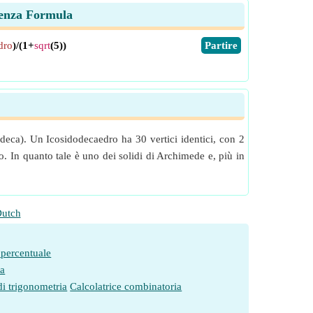
erenza Formula
dro
)/(1+
sqrt
(5))
​Partire
deca). Un Icosidodecaedro ha 30 vertici identici, con 2
. In quanto tale è uno dei solidi di Archimede e, più in
utch
 percentuale
ia
di trigonometria
Calcolatrice combinatoria