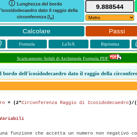
ⓘ
Lunghezza del bordo
l'icosidodecaedro dato il raggio della
circonferenza [l
]
e
Passi

Formula
LaTeX
Ripristina
Scaricamento Solidi di Archimede Formula PDF
 bordo dell'icosidodecaedro dato il raggio della circonfer
ro
= (2*
Circonferenza Raggio di Icosidodecaedro
)/(
Variabili
na funzione che accetta un numero non negativo co