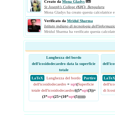
Creato da
Mona Gladys
St Joseph's College
(SJC)
,
Bengaluru
Mona Gladys ha creato questa calcolatrice e a
Verificato da
Mridul Sharma
Istituto indiano di tecnologia dell'informazi
Mridul Sharma ha verificato questa calcolatri
Lunghezza del bordo
dell'icosidodecaedro data la superficie
dell'ic
totale
​ LaTeX
Lunghezza del bordo
​ Partire
​ LaTe
dell'icosidodecaedro
=
sqrt
(
Superficie
dell'ic
totale dell'icosidodecaedro
/((5*
sqrt
(3))+
di Icos
(3*
sqrt
(25+(10*
sqrt
(5))))))