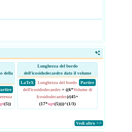
<
Lunghezza del bordo
o della
dell'icosidodecaedro dato il volume
​ LaTeX
Lunghezza del bordo
​ Partire
 Partire
dell'icosidodecaedro
= ((6*
Volume di
ferenza
Icosidodecaedro
)/(45+
qrt
(5))
(17*
sqrt
(5))))^(1/3)
​Vedi altro >>