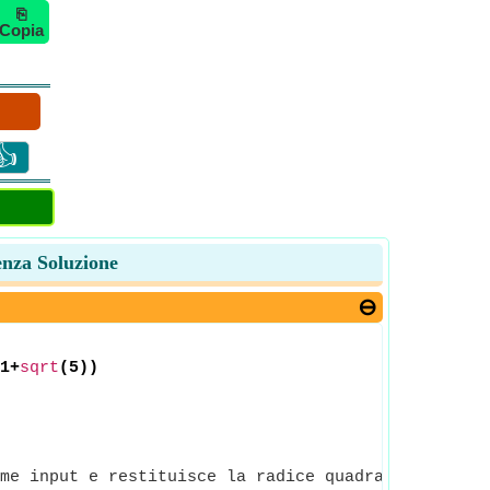
⎘
Copia
👍
enza Soluzione
1+
sqrt
(5))
me input e restituisce la radice quadrata del nume