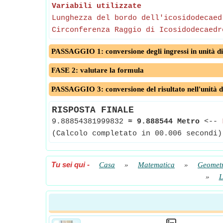
Variabili utilizzate
Lunghezza del bordo dell'icosidodecaed
Circonferenza Raggio di Icosidodecaedr
PASSAGGIO 1: conversione degli ingressi in unità di
FASE 2: valutare la formula
PASSAGGIO 3: conversione del risultato nell'unità d
RISPOSTA FINALE
9.88854381999832
≈
9.888544 Metro
<--
(Calcolo completato in 00.006 secondi)
Tu sei qui
-
Casa
»
Matematica
»
Geomet
»
L