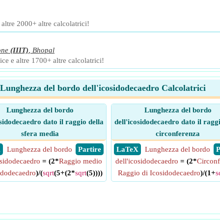
ltre 2000+ altre calcolatrici!
one
(IIIT)
,
Bhopal
ce e altre 1700+ altre calcolatrici!
Lunghezza del bordo dell'icosidodecaedro Calcolatrici
Lunghezza del bordo
Lunghezza del bordo
osidodecaedro dato il raggio della
dell'icosidodecaedro dato il raggi
sfera media
circonferenza
X
Lunghezza del bordo
​ Partire
​ LaTeX
Lunghezza del bordo
​
osidodecaedro
= (2*
Raggio medio
dell'icosidodecaedro
= (2*
Circon
idodecaedro
)/(
sqrt
(5+(2*
sqrt
(5))))
Raggio di Icosidodecaedro
)/(1+
s