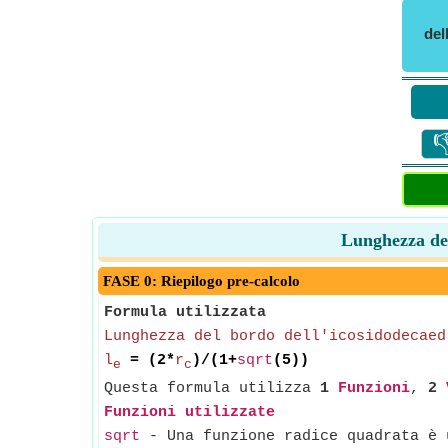
del

Lunghezza del
FASE 0: Riepilogo pre-calcolo
Formula utilizzata
Lunghezza del bordo dell'icosidodecaed
l
= (2*
r
)/(1+
sqrt
(5))
e
c
Questa formula utilizza
1
Funzioni
,
2
Funzioni utilizzate
sqrt
- Una funzione radice quadrata è u