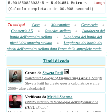
5.00185082393345
≈
5.001851 Metro
<--
Lunghezz
(Calcolo completato in 00.008 secondi)
Tu sei qui
-
Casa
»
Matematica
»
Geometria
»
Geometria 3D
»
Ottaedro stellato
»
Lunghezza del
bordo dell'ottaedro stellato
»
Lunghezza del bordo dei
picchi dell'ottaedro stellato
»
Lunghezza del bordo dei
picchi dell'ottaedro stellato data l'area della superficie totale
Titoli di coda
Creato da
Shweta Patil
Walchand College of Engineering
(WCE)
,
Sangli
Shweta Patil ha creato questa calcolatrice e altre
2500+ altre calcolatrici!
Verificato da
Mridul Sharma
Istituto indiano di tecnologia dell'informazione
(IIIT)
,
Bhopal