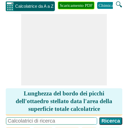
🔍
Scaricamento PDF
Chimica
Inge
Calcolatrice da A a Z
Lunghezza del bordo dei picchi
dell'ottaedro stellato data l'area della
superficie totale calcolatrice