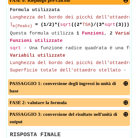
FASE 0: Riepilogo pre-calcolo
Formula utilizzata
Lunghezza del bordo dei picchi dell'ottaedro s
l
= (1/2)*(
sqrt
((2*
TSA
)/(3*
sqrt
(3))))
e(Peaks)
Questa formula utilizza
1
Funzioni
,
2
Variabil
Funzioni utilizzate
sqrt
- Una funzione radice quadrata è una funz
Variabili utilizzate
Lunghezza del bordo dei picchi dell'ottaedro s
Superficie totale dell'ottaedro stellato
-
(Mi
PASSAGGIO 1: conversione degli ingressi in unità di
base
FASE 2: valutare la formula
PASSAGGIO 3: conversione del risultato nell'unità di
output
RISPOSTA FINALE