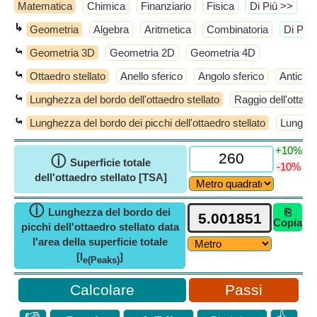
Matematica
Chimica
Finanziario
Fisica
​Di Più >>
↳
Geometria
Algebra
Aritmetica
Combinatoria
​Di Più
⤿
Geometria 3D
Geometria 2D
Geometria 4D
⤿
Ottaedro stellato
Anello sferico
Angolo sferico
Anticub
⤿
Lunghezza del bordo dell'ottaedro stellato
Raggio dell'ottaedr
⤿
Lunghezza del bordo dei picchi dell'ottaedro stellato
Lunghezz
+10%
ⓘ
Superficie totale
-10%
dell'ottaedro stellato [TSA]
ⓘ
Lunghezza del bordo dei
⎘
Copia
picchi dell'ottaedro stellato data
l'area della superficie totale
[l
]
e(Peaks)
Passi