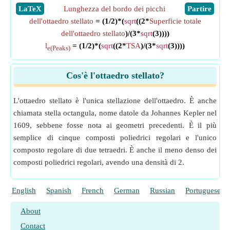
​LaTeX
Lunghezza del bordo dei picchi
​Partire
dell'ottaedro stellato
= (1/2)*(
sqrt
((2*
Superficie totale
dell'ottaedro stellato
)/(3*
sqrt
(3))))
l
= (1/2)*(
sqrt
((2*
TSA
)/(3*
sqrt
(3))))
e(Peaks)
Cos'è l'ottaedro stellato?
L'ottaedro stellato è l'unica stellazione dell'ottaedro. È anche
chiamata stella octangula, nome datole da Johannes Kepler nel
1609, sebbene fosse nota ai geometri precedenti. È il più
semplice di cinque composti poliedrici regolari e l'unico
composto regolare di due tetraedri. È anche il meno denso dei
composti poliedrici regolari, avendo una densità di 2.
English
Spanish
French
German
Russian
Portuguese
About
Contact