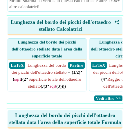
Mridul Sharma ha verificato questa calcolatrice e altre 1700+
altre calcolatrici!
Lunghezza del bordo dei picchi dell'ottaedro
<
stellato Calcolatrici
Lunghezza del bordo dei picchi
Lunghezza del b
dell'ottaedro stellato data l'area della
dell'ottaedro stellato
superficie totale
circonf
​ LaTeX
Lunghezza del bordo
​ Partire
​ LaTeX
Lunghezza 
dei picchi dell'ottaedro stellato
= (1/2)*
dei picchi dell'ottaed
(
sqrt
((2*
Superficie totale dell'ottaedro
(4*
Raggio della
stellato
)/(3*
sqrt
(3))))
dell'ottaedro st
​Vedi altro >>
Lunghezza del bordo dei picchi dell'ottaedro
stellato data l'area della superficie totale Formula