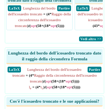
troncato dato il raggio della circonsfera
troncato dat
​ LaTeX
Lunghezza del bordo
​ Partire
​ LaTeX
Lunghezza 
dell'icosaedro troncato
= (4*
Raggio della
dell'icosaedro tronca
circonferenza dell'icosaedro
icosaedro tro
troncato
)/(
sqrt
(58+(18*
sqrt
(5))))
(43*
sqrt
(5
​Vedi altro >>
Lunghezza del bordo dell'icosaedro troncato dato
il raggio della circonsfera Formula
​LaTeX
Lunghezza del bordo dell'icosaedro
​Partire
troncato
= (4*
Raggio della circonferenza dell'icosaedro
troncato
)/(
sqrt
(58+(18*
sqrt
(5))))
l
= (4*
r
)/(
sqrt
(58+(18*
sqrt
(5))))
e
c
Cos'è l'icosaedro troncato e le sue applicazioni?