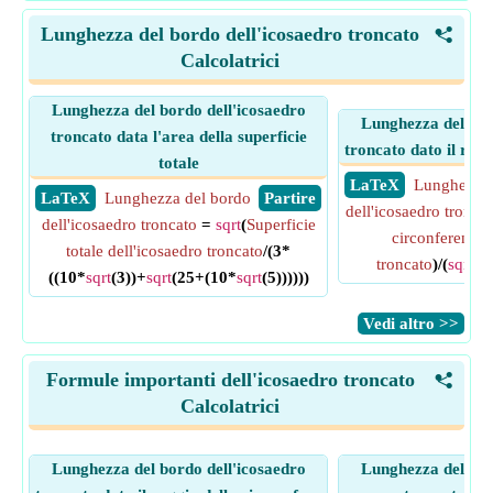
Lunghezza del bordo dell'icosaedro troncato
<
Calcolatrici
Lunghezza del bordo dell'icosaedro
Lunghezza del bor
troncato data l'area della superficie
troncato dato il ragg
totale
​ LaTeX
Lunghezza 
​ LaTeX
Lunghezza del bordo
​ Partire
dell'icosaedro tronca
dell'icosaedro troncato
=
sqrt
(
Superficie
circonferenza 
totale dell'icosaedro troncato
/(3*
troncato
)/(
sqrt
(5
((10*
sqrt
(3))+
sqrt
(25+(10*
sqrt
(5))))))
​Vedi altro >>
Formule importanti dell'icosaedro troncato
<
Calcolatrici
Lunghezza del bordo dell'icosaedro
Lunghezza del bor