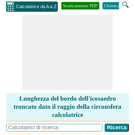
🔍
Scaricamento PDF
Chimica
Inge
Calcolatrice da A a Z
Lunghezza del bordo dell'icosaedro
troncato dato il raggio della circonsfera
calcolatrice