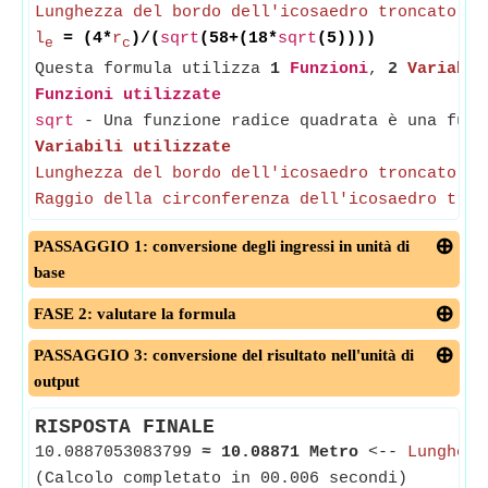
Lunghezza del bordo dell'icosaedro troncato
= 
l
= (4*
r
)/(
sqrt
(58+(18*
sqrt
(5))))
e
c
Questa formula utilizza
1
Funzioni
,
2
Variabil
Funzioni utilizzate
sqrt
- Una funzione radice quadrata è una funz
Variabili utilizzate
Lunghezza del bordo dell'icosaedro troncato
-
Raggio della circonferenza dell'icosaedro tron
PASSAGGIO 1: conversione degli ingressi in unità di
base
FASE 2: valutare la formula
PASSAGGIO 3: conversione del risultato nell'unità di
output
RISPOSTA FINALE
10.0887053083799
≈
10.08871 Metro
<--
Lunghezz
(Calcolo completato in 00.006 secondi)