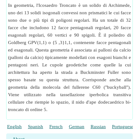
In geometria, l'Icosaedro Troncato è un solido di Archimede,
uno dei 13 solidi isogonali convessi non prismatici le cui facce
sono due o più tipi di poligoni regolari. Ha un totale di 32
facce che includono 12 facce pentagonali regolari, 20 facce
esagonali regolari, 60 vertici e 90 spigoli. È il poliedro di
Goldberg GPV(1,1) o {5 ,3}1,1, contenente facce pentagonali
ed esagonali. Questa geometria è associata ai palloni da calcio
(palloni da calcio) tipicamente modellati con esagoni bianchi e
pentagoni neri. Le cupole geodetiche come quelle la cui
architettura ha aperto la strada a Buckminster Fuller sono
spesso basate su questa struttura. Corrisponde anche alla
geometria della molecola del fullerene C60 ("buckyball").
Viene utilizzato nella tassellazione iperbolica transitiva
cellulare che riempie lo spazio, il nido d'ape dodecaedrico bi-
troncato di ordine 5.
English
Spanish
French
German
Russian
Portuguese