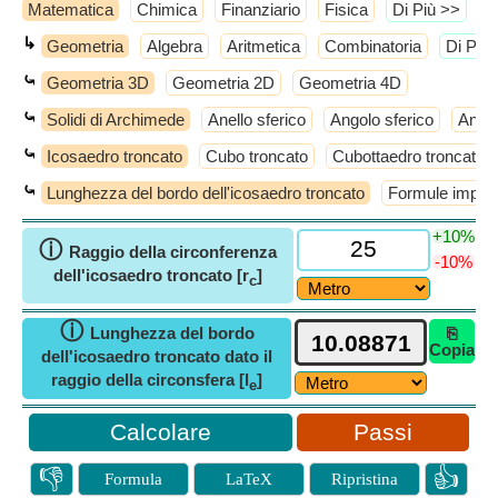
Matematica
Chimica
Finanziario
Fisica
​Di Più >>
↳
Geometria
Algebra
Aritmetica
Combinatoria
​Di Più
⤿
Geometria 3D
Geometria 2D
Geometria 4D
⤿
Solidi di Archimede
Anello sferico
Angolo sferico
Antic
⤿
Icosaedro troncato
Cubo troncato
Cubottaedro troncato
⤿
Lunghezza del bordo dell'icosaedro troncato
Formule importa
+10%
ⓘ
Raggio della circonferenza
-10%
dell'icosaedro troncato [r
]
c
ⓘ
Lunghezza del bordo
⎘
Copia
dell'icosaedro troncato dato il
raggio della circonsfera [l
]
e
Passi
👎
👍
Formula
LaTeX
Ripristina