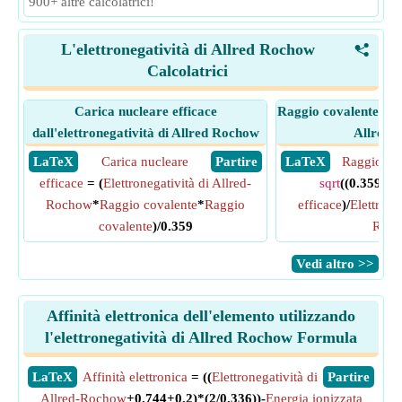
900+ altre calcolatrici!
L'elettronegatività di Allred Rochow
<
Calcolatrici
Carica nucleare efficace
Raggio covalente dall
dall'elettronegatività di Allred Rochow
Allred 
​ LaTeX
Carica nucleare
​ Partire
​ LaTeX
Raggio co
efficace
= (
Elettronegatività di Allred-
sqrt
((0.359*
Ca
Rochow
*
Raggio covalente
*
Raggio
efficace
)/
Elettrone
covalente
)/0.359
Roc
​Vedi altro >>
Affinità elettronica dell'elemento utilizzando
l'elettronegatività di Allred Rochow Formula
​LaTeX
Affinità elettronica
= ((
Elettronegatività di
​Partire
Allred-Rochow
+0.744+0.2)*(2/0.336))-
Energia ionizzata