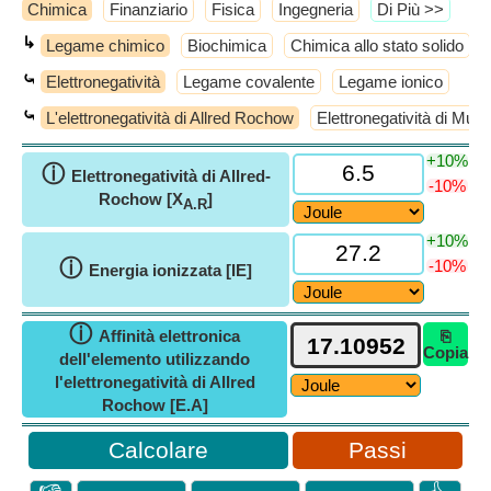
Chimica
Finanziario
Fisica
Ingegneria
​Di Più >>
↳
Legame chimico
Biochimica
Chimica allo stato solido
⤿
Elettronegatività
Legame covalente
Legame ionico
⤿
L'elettronegatività di Allred Rochow
Elettronegatività di Mulli
+10%
ⓘ
Elettronegatività di Allred-
-10%
Rochow [X
]
A.R
+10%
ⓘ
-10%
Energia ionizzata [IE]
ⓘ
Affinità elettronica
⎘
Copia
dell'elemento utilizzando
l'elettronegatività di Allred
Rochow [E.A]
Passi