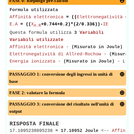
FASE 0: Riepilogo pre-calcolo
Formula utilizzata
Affinità elettronica
= ((
Elettronegatività di 
E.A
= ((
X
+0.744+0.2)*(2/0.336))-
IE
A.R
Questa formula utilizza
3
Variabili
Variabili utilizzate
Affinità elettronica
-
(Misurato in Joule)
- L'
Elettronegatività di Allred-Rochow
-
(Misurato
Energia ionizzata
-
(Misurato in Joule)
- L'ene
PASSAGGIO 1: conversione degli ingressi in unità di
base
FASE 2: valutare la formula
PASSAGGIO 3: conversione del risultato nell'unità di
output
RISPOSTA FINALE
17.1095238095238
≈
17.10952 Joule
<--
Affinità