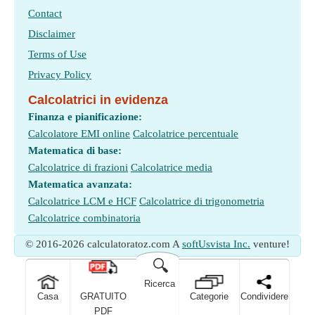
Contact
Disclaimer
Terms of Use
Privacy Policy
Calcolatrici in evidenza
Finanza e pianificazione:
Calcolatore EMI online
Calcolatrice percentuale
Matematica di base:
Calcolatrice di frazioni
Calcolatrice media
Matematica avanzata:
Calcolatrice LCM e HCF
Calcolatrice di trigonometria
Calcolatrice combinatoria
© 2016-2026 calculatoratoz.com A
softUsvista Inc.
venture!
🔍
Ricerca
Casa
GRATUITO
Categorie
Condividere
PDF