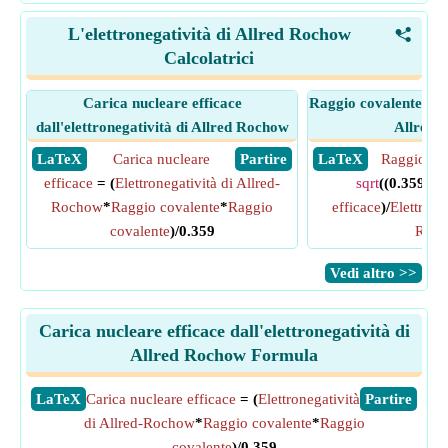
L'elettronegatività di Allred Rochow
<
Calcolatrici
Carica nucleare efficace
Raggio covalente dall
dall'elettronegatività di Allred Rochow
Allred 
​ LaTeX
Carica nucleare
​ Partire
​ LaTeX
Raggio co
efficace
= (
Elettronegatività di Allred-
sqrt
((0.359*
Ca
Rochow
*
Raggio covalente
*
Raggio
efficace
)/
Elettrone
covalente
)/0.359
Roc
​Vedi altro >>
Carica nucleare efficace dall'elettronegatività di
Allred Rochow Formula
​LaTeX
Carica nucleare efficace
= (
Elettronegatività
​Partire
di Allred-Rochow
*
Raggio covalente
*
Raggio
covalente
)/0.359