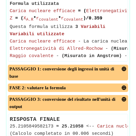
Formula utilizzata
Carica nucleare efficace
= (
Elettronegatività 
Z
= (
X
*
r
*
r
)/0.359
A.R
covalent
covalent
Questa formula utilizza
3
Variabili
Variabili utilizzate
Carica nucleare efficace
- La carica nucleare e
Elettronegatività di Allred-Rochow
-
(Misurato
Raggio covalente
-
(Misurato in Angstrom)
- Il 
PASSAGGIO 1: conversione degli ingressi in unità di
base
FASE 2: valutare la formula
PASSAGGIO 3: conversione del risultato nell'unità di
output
RISPOSTA FINALE
25.2105849582173
≈
25.21058
<--
Carica nuclear
(Calcolo completato in 00.006 secondi)