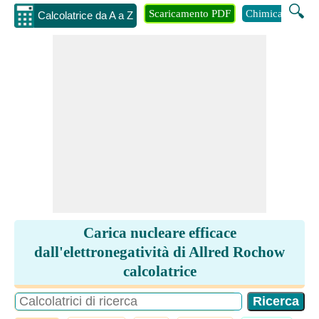
🔍
Scaricamento PDF
Chimica
Inge
Calcolatrice da A a Z
Carica nucleare efficace
dall'elettronegatività di Allred Rochow
calcolatrice