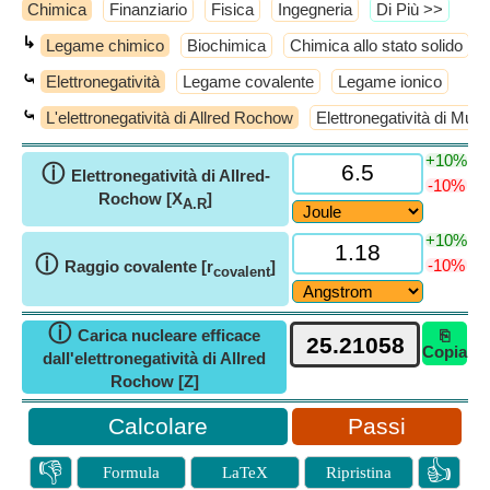
Chimica
Finanziario
Fisica
Ingegneria
​Di Più >>
↳
Legame chimico
Biochimica
Chimica allo stato solido
⤿
Elettronegatività
Legame covalente
Legame ionico
⤿
L'elettronegatività di Allred Rochow
Elettronegatività di Mulli
+10%
ⓘ
Elettronegatività di Allred-
-10%
Rochow [X
]
A.R
+10%
ⓘ
-10%
Raggio covalente [r
]
covalent
ⓘ
Carica nucleare efficace
⎘
Copia
dall'elettronegatività di Allred
Rochow [Z]
Passi
👎
👍
Formula
LaTeX
Ripristina