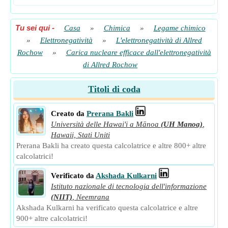
Tu sei qui
-
Casa
»
Chimica
»
Legame chimico
»
Elettronegatività
»
L'elettronegatività di Allred
Rochow
»
Carica nucleare efficace dall'elettronegatività
di Allred Rochow
Titoli di coda
Creato da
Prerana Bakli
Università delle Hawai'i a Mānoa
(UH Manoa)
,
Hawaii, Stati Uniti
Prerana Bakli ha creato questa calcolatrice e altre 800+ altre
calcolatrici!
Verificato da
Akshada Kulkarni
Istituto nazionale di tecnologia dell'informazione
(NIIT)
,
Neemrana
Akshada Kulkarni ha verificato questa calcolatrice e altre
900+ altre calcolatrici!