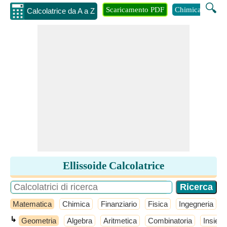
🔍
Scaricamento PDF
Chimica
Inge
Calcolatrice da A a Z
Ellissoide Calcolatrice
Matematica
Chimica
Finanziario
Fisica
Ingegneria
↳
Geometria
Algebra
Aritmetica
Combinatoria
Insiemi