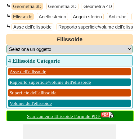
⤿
Geometria 3D
Geometria 2D
Geometria 4D
⤿
Ellissoide
Anello sferico
Angolo sferico
Anticube
An
⤿
Asse dell'ellissoide
Rapporto superficie/volume dell'ellissoi
Ellissoide
4 Ellissoide Categorie
Asse dell'ellissoide
Rapporto superficie/volume dell'ellissoide
Superficie dell'ellissoide
Volume dell'ellissoide
Scaricamento Ellissoide Formule PDF