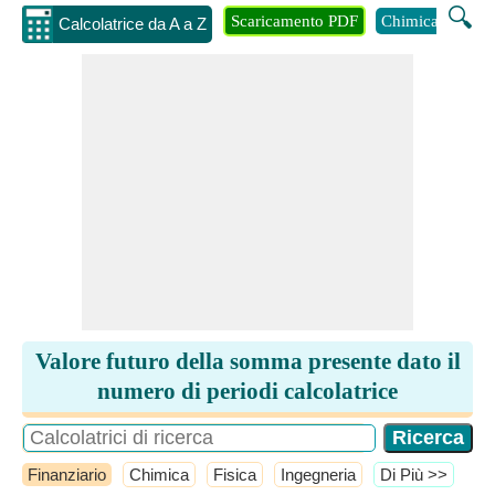
🔍
Scaricamento PDF
Chimica
Inge
Calcolatrice da A a Z
Valore futuro della somma presente dato il
numero di periodi calcolatrice
Finanziario
Chimica
Fisica
Ingegneria
​Di Più >>