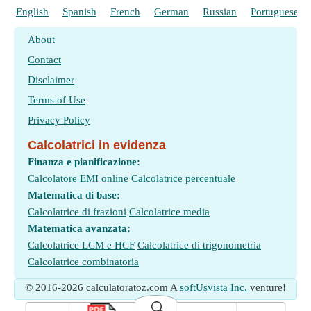
English
Spanish
French
German
Russian
Portuguese
About
Contact
Disclaimer
Terms of Use
Privacy Policy
Calcolatrici in evidenza
Finanza e pianificazione:
Calcolatore EMI online
Calcolatrice percentuale
Matematica di base:
Calcolatrice di frazioni
Calcolatrice media
Matematica avanzata:
Calcolatrice LCM e HCF
Calcolatrice di trigonometria
Calcolatrice combinatoria
© 2016-2026 calculatoratoz.com A
softUsvista Inc.
venture!
🔍