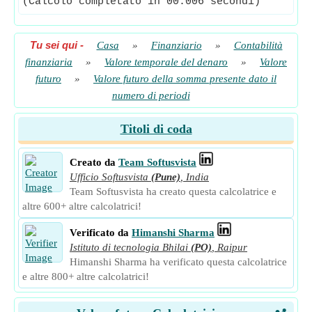
(Calcolo completato in 00.006 secondi)
Tu sei qui
-
Casa
»
Finanziario
»
Contabilità
finanziaria
»
Valore temporale del denaro
»
Valore
futuro
»
Valore futuro della somma presente dato il
numero di periodi
Titoli di coda
Creato da
Team Softusvista
Ufficio Softusvista
(Pune)
,
India
Team Softusvista ha creato questa calcolatrice e
altre 600+ altre calcolatrici!
Verificato da
Himanshi Sharma
Istituto di tecnologia Bhilai
(PO)
,
Raipur
Himanshi Sharma ha verificato questa calcolatrice
e altre 800+ altre calcolatrici!