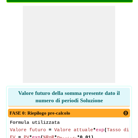
Valore futuro della somma presente dato il
numero di periodi Soluzione
FASE 0: Riepilogo pre-calcolo
Formula utilizzata
Valore futuro
=
Valore attuale
*
exp
(
Tasso di re
FV
=
PV
*
exp
(
%RoR
*
n
*0.01)