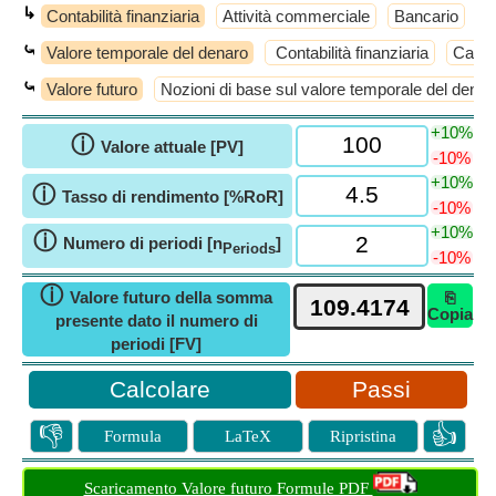
↳
Contabilità finanziaria
Attività commerciale
Bancario
Co
⤿
Valore temporale del denaro
Contabilità finanziaria
Capita
⤿
Valore futuro
Nozioni di base sul valore temporale del denar
+10%
ⓘ
Valore attuale [PV]
-10%
+10%
ⓘ
Tasso di rendimento [%RoR]
-10%
+10%
ⓘ
Numero di periodi [n
]
Periods
-10%
ⓘ
Valore futuro della somma
⎘
Copia
presente dato il numero di
periodi [FV]
Passi
👎
👍
Formula
LaTeX
Ripristina
Scaricamento Valore futuro Formule PDF