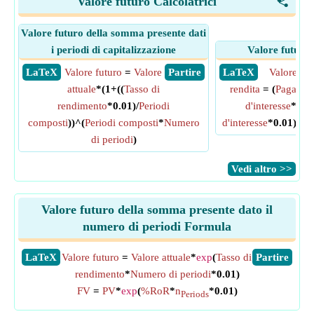
Valore futuro Calcolatrici
<
Valore futuro della somma presente dati
i periodi di capitalizzazione
Valore futuro 
​ LaTeX
Valore futuro
=
Valore
​ Partire
​ LaTeX
Valore fut
attuale
*(1+((
Tasso di
rendita
= (
Pagamen
rendimento
*0.01)/
Periodi
d'interesse
*0.0
composti
))^(
Periodi composti
*
Numero
d'interesse
*0.01))^
N
di periodi
)
​Vedi altro >>
Valore futuro della somma presente dato il
numero di periodi Formula
​LaTeX
Valore futuro
=
Valore attuale
*
exp
(
Tasso di
​Partire
rendimento
*
Numero di periodi
*0.01)
FV
=
PV
*
exp
(
%RoR
*
n
*0.01)
Periods