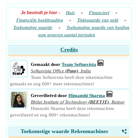
Je bevindt je hier
-
Huis
»
Financieel
»
Financiële boekhouding
»
Tijdswaarde van geld
»
Toekomstige waarde
»
Toekomstige waarde van huidige
som gegeven aantal perioden
Credits
Gemaakt door
Team Softusvista
Softusvista Office
(Pune)
,
India
Team Softusvista heeft deze rekenmachine
gemaakt en nog 600+ meer rekenmachines!
Geverifieërd door
Himanshi Sharma
Bhilai Institute of Technology
(BEETJE)
,
Raipur
Himanshi Sharma heeft deze rekenmachine
geverifieerd en nog 800+ rekenmachines!
Toekomstige waarde Rekenmachines
<