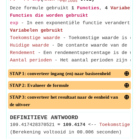
Periods
Deze formule gebruikt
1
Functies
,
4
Variabelen
Functies die worden gebruikt
exp
- In een exponentiële functie verandert de
Variabelen gebruikt
Toekomstige waarde
- Toekomstige waarde is de 
Huidige waarde
- De contante waarde van de lijf
Rendement
- Een rendementspercentage is de win
Aantal perioden
- Het aantal perioden zijn de p
STAP 1: converteer ingang (en) naar basiseenheid
STAP 2: Evalueer de formule
STAP 3: converteer het resultaat naar de eenheid van
de uitvoer
DEFINITIEVE ANTWOORD
109.417428370521
≈
109.4174
<--
Toekomstige wa
(Berekening voltooid in 00.006 seconden)