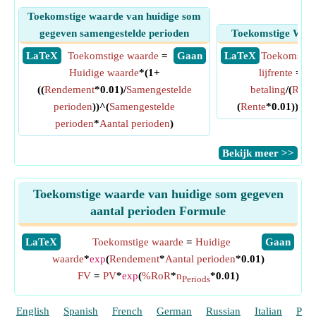
Toekomstige waarde van huidige som
gegeven samengestelde perioden
Toekomstige Waar
​ LaTeX
Toekomstige waarde
=
​ Gaan
​ LaTeX
Toekomstige
Huidige waarde
*(1+
lijfrente
= (
M
((
Rendement
*0.01)/
Samengestelde
betaling
/(
Rent
perioden
))^(
Samengestelde
(
Rente
*0.01))^
Aa
perioden
*
Aantal perioden
)
​Bekijk meer >>
Toekomstige waarde van huidige som gegeven
aantal perioden Formule
​LaTeX
Toekomstige waarde
=
Huidige
​Gaan
waarde
*
exp
(
Rendement
*
Aantal perioden
*0.01)
FV
=
PV
*
exp
(
%RoR
*
n
*0.01)
Periods
English
Spanish
French
German
Russian
Italian
Port