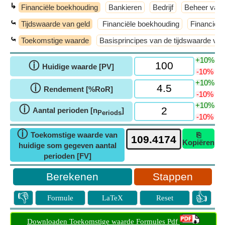
↳
Financiële boekhouding
Bankieren
Bedrijf
Beheer van f
⤿
Tijdswaarde van geld
Financiële boekhouding
Financiël
⤿
Toekomstige waarde
Basisprincipes van de tijdswaarde van
+10%
ⓘ
Huidige waarde [PV]
-10%
+10%
ⓘ
Rendement [%RoR]
-10%
+10%
ⓘ
Aantal perioden [n
]
Periods
-10%
ⓘ
Toekomstige waarde van
⎘
Kopiëren
huidige som gegeven aantal
perioden [FV]
Stappen
👎
👍
Formule
LaTeX
Reset
Downloaden Toekomstige waarde Formules Pdf