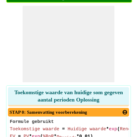
Toekomstige waarde van huidige som gegeven
aantal perioden Oplossing
STAP 0: Samenvatting voorberekening
Formule gebruikt
Toekomstige waarde
=
Huidige waarde
*
exp
(
Rendem
FV
=
PV
*
exp
(
%RoR
*
n
*0.01)