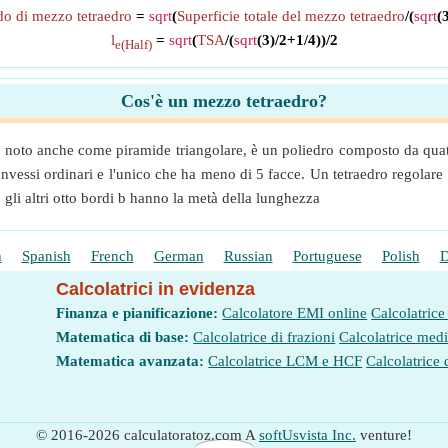
o di mezzo tetraedro
=
sqrt
(
Superficie totale del mezzo tetraedro
/(
sqrt
(
l
=
sqrt
(
TSA
/(
sqrt
(3)/2+1/4))/2
e(Half)
Cos'è un mezzo tetraedro?
i), noto anche come piramide triangolare, è un poliedro composto da quattro
ri convessi ordinari e l'unico che ha meno di 5 facce. Un tetraedro regol
gli altri otto bordi b hanno la metà della lunghezza
h
Spanish
French
German
Russian
Portuguese
Polish
D
Calcolatrici in evidenza
Finanza e pianificazione:
Calcolatore EMI online
Calcolatrice
Matematica di base:
Calcolatrice di frazioni
Calcolatrice med
Matematica avanzata:
Calcolatrice LCM e HCF
Calcolatrice 
© 2016-2026 calculatoratoz.com A
softUsvista Inc.
venture!