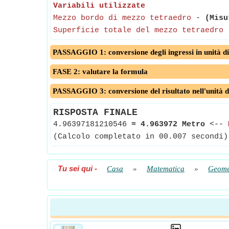
Variabili utilizzate
Mezzo bordo di mezzo tetraedro
-
(Misu
Superficie totale del mezzo tetraedro
PASSAGGIO 1: conversione degli ingressi in unità di
FASE 2: valutare la formula
PASSAGGIO 3: conversione del risultato nell'unità d
RISPOSTA FINALE
4.96397181210546
≈
4.963972 Metro
<--
(Calcolo completato in 00.007 secondi)
Tu sei qui
-
Casa
»
Matematica
»
Geome