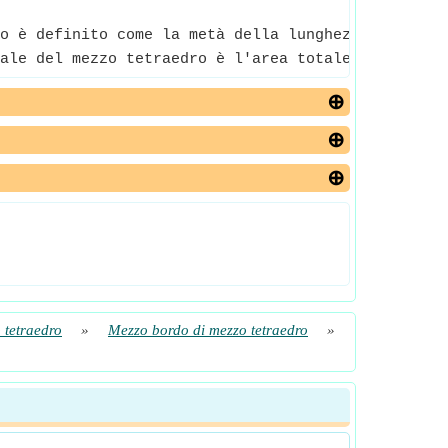
o è definito come la metà della lunghezza di quals
ale del mezzo tetraedro è l'area totale o la regio
 tetraedro
»
Mezzo bordo di mezzo tetraedro
»