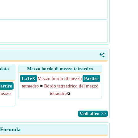
<
 data
Mezzo bordo di mezzo tetraedro
​ LaTeX
Mezzo bordo di mezzo
​ Partire
 Partire
tetraedro
=
Bordo tetraedrico del mezzo
 mezzo
tetraedro
/2
​Vedi altro >>
e Formula