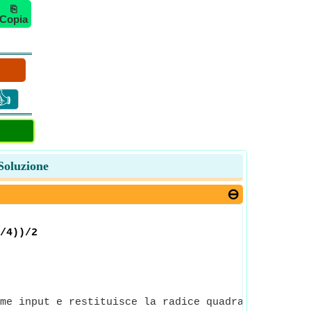
⎘
Copia
👍
 Soluzione
/4))/2
me input e restituisce la radice quadrata del nume