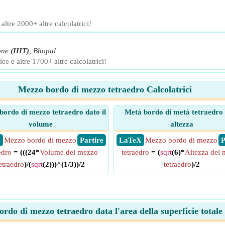
ltre 2000+ altre calcolatrici!
one
(IIIT)
,
Bhopal
ce e altre 1700+ altre calcolatrici!
Mezzo bordo di mezzo tetraedro Calcolatrici
ordo di mezzo tetraedro dato il
Metà bordo di metà tetraedro
volume
altezza
X
Mezzo bordo di mezzo
​ Partire
​ LaTeX
Mezzo bordo di mezzo
​
edro
= (((24*
Volume del mezzo
tetraedro
= (
sqrt
(6)*
Altezza del
etraedro
)/(
sqrt
(2)))^(1/3))/2
tetraedro
)/2
rdo di mezzo tetraedro data l'area della superficie total