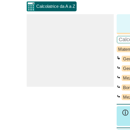
Calcolatrice da A a Z
Matem
↳
Geo
⤿
Geo
⤿
Mez
⤿
Bor
⤿
Mez
ⓘ