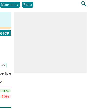
🔍
Matematica
Fisica
ù >>
perficie/volume del mezzo tetraedro
Superficie del mezzo tetraedr
ro
+10%
-10%