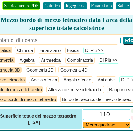
Scaricamento PDF
Chimica
Ingegneria
Finanziario
Salute
Mezzo bordo di mezzo tetraedro data l'area della
superficie totale calcolatrice
atica
Chimica
Finanziario
Fisica
​Di Più >>
metria
Algebra
Aritmetica
Combinatoria
​Di Più >>
metria 3D
Geometria 2D
Geometria 4D
zo tetraedro
Anello sferico
Angolo sferico
Anticube
​Di Pi
do di mezzo tetraedro
Altezza del mezzo tetraedro
Rapporto su
zo bordo di mezzo tetraedro
Bordo tetraedrico del mezzo tetraed
Superficie totale del mezzo tetraedro
[TSA]