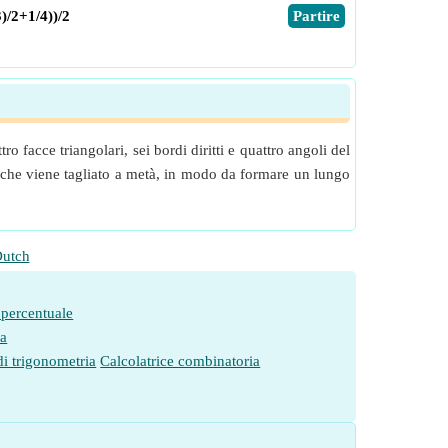
3)/2+1/4))/2
​Partire
 facce triangolari, sei bordi diritti e quattro angoli del
are che viene tagliato a metà, in modo da formare un lungo
utch
 percentuale
ia
di trigonometria
Calcolatrice combinatoria