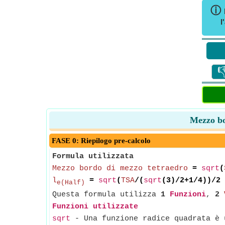
ⓘ
l

Mezzo bor
FASE 0: Riepilogo pre-calcolo
Formula utilizzata
Mezzo bordo di mezzo tetraedro
=
sqrt
(
l
=
sqrt
(
TSA
/(
sqrt
(3)/2+1/4))/2
e(Half)
Questa formula utilizza
1
Funzioni
,
2
Funzioni utilizzate
sqrt
- Una funzione radice quadrata è u