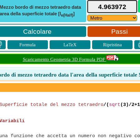
Mezzo bordo di mezzo tetraedro data
'area della superficie totale [l
]
e(Half)
Passi

Formula
LaTeX
Ripristina
Scaricamento Geometria 3D Formula PDF
do di mezzo tetraedro data l'area della superficie totale
Superficie totale del mezzo tetraedro
/(
sqrt
(3)/2+1
Variabili
na funzione che accetta un numero non negativo co