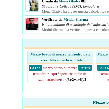
Creato da
Mona Gladys
St Joseph's College
(SJC)
,
Bengaluru
Mona Gladys ha creato questa calcolatrice e a
Verificato da
Mridul Sharma
Istituto indiano di tecnologia dell'informazi
Mridul Sharma ha verificato questa calcolatri
Mezzo bordo di mezzo tetraedro data
Mezzo b
l'area della superficie totale
​ LaTeX
Mezzo bordo di mezzo
​ Partire
​ LaTe
tetraedro
=
sqrt
(
Superficie totale del
tetra
mezzo tetraedro
/(
sqrt
(3)/2+1/4))/2
t
Mezzo bo