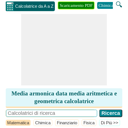
🔍
Scaricamento PDF
Chimica
Inge
Calcolatrice da A a Z
Media armonica data media aritmetica e
geometrica calcolatrice
Matematica
Chimica
Finanziario
Fisica
​Di Più >>