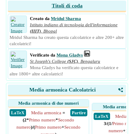
Titoli di coda
Creato da
Mridul Sharma
Istituto indiano di tecnologia dell'informazione
(IIIT)
,
Bhopal
Mridul Sharma ha creato questa calcolatrice e altre 200+ altre
calcolatrici!
Verificato da
Mona Gladys
St Joseph's College
(SJC)
,
Bengaluru
Mona Gladys ha verificato questa calcolatrice e
altre 1800+ altre calcolatrici!
Media armonica Calcolatrici
<
Media armonica di due numeri
Media armonica
​ LaTeX
Media armonica
=
​ Partire
​ LaTeX
Media ar
(2*
Primo numero
*
Secondo
3/(1/
Primo num
numero
)/(
Primo numero
+
Secondo
numero
+1/
Te