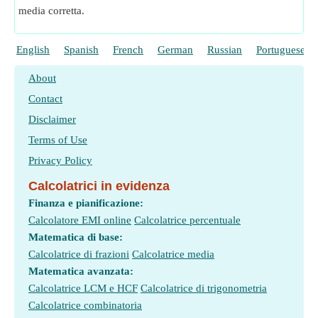
media corretta.
English
Spanish
French
German
Russian
Portuguese
About
Contact
Disclaimer
Terms of Use
Privacy Policy
Calcolatrici in evidenza
Finanza e pianificazione:
Calcolatore EMI online
Calcolatrice percentuale
Matematica di base:
Calcolatrice di frazioni
Calcolatrice media
Matematica avanzata:
Calcolatrice LCM e HCF
Calcolatrice di trigonometria
Calcolatrice combinatoria