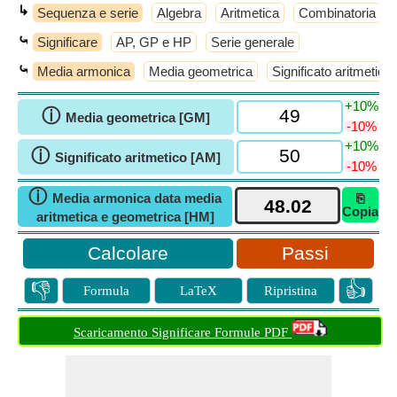
↳
Sequenza e serie
Algebra
Aritmetica
Combinatoria
⤿
Significare
AP, GP e HP
Serie generale
⤿
Media armonica
Media geometrica
Significato aritmetico
+10%
ⓘ
Media geometrica [GM]
-10%
+10%
ⓘ
Significato aritmetico [AM]
-10%
ⓘ
Media armonica data media
⎘
Copia
aritmetica e geometrica [HM]
Passi
👎
👍
Formula
LaTeX
Ripristina
Scaricamento Significare Formule PDF