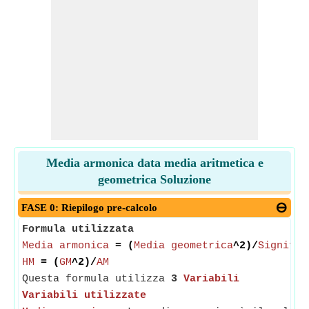
Media armonica data media aritmetica e
geometrica Soluzione
FASE 0: Riepilogo pre-calcolo
Formula utilizzata
Media armonica
= (
Media geometrica
^2)/
Signific
HM
= (
GM
^2)/
AM
Questa formula utilizza
3
Variabili
Variabili utilizzate