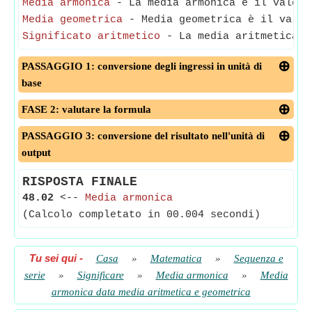
Media armonica
- La media armonica è il valore
Media geometrica
- Media geometrica è il valore
Significato aritmetico
- La media aritmetica è 
PASSAGGIO 1: conversione degli ingressi in unità di
base
FASE 2: valutare la formula
PASSAGGIO 3: conversione del risultato nell'unità di
output
RISPOSTA FINALE
48.02
<--
Media armonica
(Calcolo completato in 00.004 secondi)
Tu sei qui
-
Casa
»
Matematica
»
Sequenza e
serie
»
Significare
»
Media armonica
»
Media
armonica data media aritmetica e geometrica