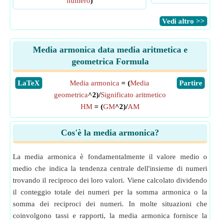
numero
)
​Vedi altro >>
Media armonica data media aritmetica e
geometrica Formula
​LaTeX
Media armonica
= (
Media
​Partire
geometrica
^2)/
Significato aritmetico
HM
= (
GM
^2)/
AM
Cos'è la media armonica?
La media armonica è fondamentalmente il valore medio o
medio che indica la tendenza centrale dell'insieme di numeri
trovando il reciproco dei loro valori. Viene calcolato dividendo
il conteggio totale dei numeri per la somma armonica o la
somma dei reciproci dei numeri. In molte situazioni che
coinvolgono tassi e rapporti, la media armonica fornisce la