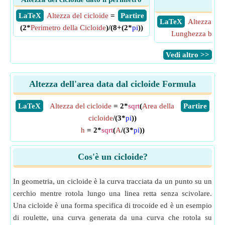
ba
​ LaTeX
Altezza del cicloide
=
​ Partire
​ LaTeX
Altezza del 
(2*
Perimetro della Cicloide
)/(8+(2*
pi
))
Lunghezza base d
​Vedi altro >>
Altezza dell'area data dal cicloide Formula
​LaTeX
Altezza del cicloide
= 2*
sqrt
(
Area della
​Partire
cicloide
/(3*
pi
))
h
= 2*
sqrt
(
A
/(3*
pi
))
Cos'è un cicloide?
In geometria, un cicloide è la curva tracciata da un punto su un
cerchio mentre rotola lungo una linea retta senza scivolare.
Una cicloide è una forma specifica di trocoide ed è un esempio
di roulette, una curva generata da una curva che rotola su