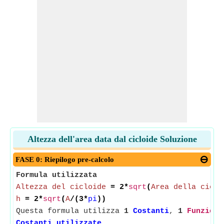
Altezza dell'area data dal cicloide Soluzione
FASE 0: Riepilogo pre-calcolo
Formula utilizzata
Altezza del cicloide
= 2*
sqrt
(
Area della ciclo
h
= 2*
sqrt
(
A
/(3*
pi
))
Questa formula utilizza
1
Costanti
,
1
Funzioni
Costanti utilizzate