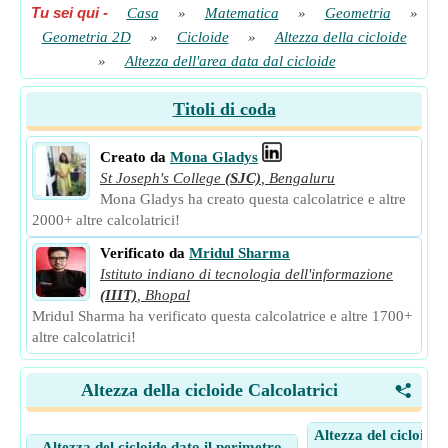
Tu sei qui
-
Casa
»
Matematica
»
Geometria
»
Geometria 2D
»
Cicloide
»
Altezza della cicloide
»
Altezza dell'area data dal cicloide
Titoli di coda
Creato da
Mona Gladys
St Joseph's College
(SJC)
,
Bengaluru
Mona Gladys ha creato questa calcolatrice e altre
2000+ altre calcolatrici!
Verificato da
Mridul Sharma
Istituto indiano di tecnologia dell'informazione
(IIIT)
,
Bhopal
Mridul Sharma ha verificato questa calcolatrice e altre 1700+
altre calcolatrici!
Altezza della cicloide Calcolatrici
<
Altezza del cicloide 
Altezza del cicloide dato il perimetro