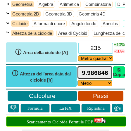
↳
Geometria
Algebra
Aritmetica
Combinatoria
​Di Più
⤿
Geometria 2D
Geometria 3D
Geometria 4D
⤿
Cicloide
A forma di cuore
Angolo tondo
Annulus
​Di
⤿
Altezza della cicloide
Area di Cycloid
Lunghezza del ciclo
+10%
ⓘ
-10%
Area della cicloide [A]
⎘
ⓘ
Altezza dell'area data dal
Copia
cicloide [h]
Passi
👎
👍
Formula
LaTeX
Ripristina
Scaricamento Cicloide Formule PDF