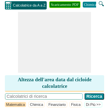
🔍
Scaricamento PDF
Chimica
Inge
Calcolatrice da A a Z
Altezza dell'area data dal cicloide
calcolatrice
Matematica
Chimica
Finanziario
Fisica
​Di Più >>