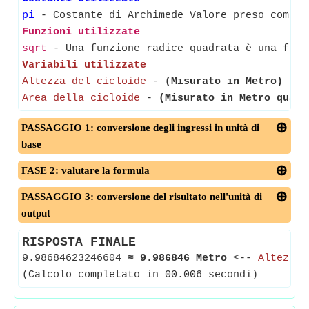
pi
- Costante di Archimede Valore preso come 3
Funzioni utilizzate
sqrt
- Una funzione radice quadrata è una funz
Variabili utilizzate
Altezza del cicloide
-
(Misurato in Metro)
- La
Area della cicloide
-
(Misurato in Metro quadr
PASSAGGIO 1: conversione degli ingressi in unità di
base
FASE 2: valutare la formula
PASSAGGIO 3: conversione del risultato nell'unità di
output
RISPOSTA FINALE
9.98684623246604
≈
9.986846 Metro
<--
Altezza 
(Calcolo completato in 00.006 secondi)