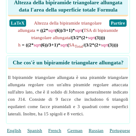
Altezza della bipiramide triangolare allungata
data l'area della superficie totale Formula
​LaTeX
Altezza della bipiramide triangolare
​Partire
allungata
= ((2*
sqrt
(6))/3+1)*
sqrt
(
TSA di bipiramide
triangolare allungata
/(3/2*(2+
sqrt
(3))))
h
= ((2*
sqrt
(6))/3+1)*
sqrt
(
SA
/(3/2*(2+
sqrt
(3))))
Total
Che cos'è un bipiramide triangolare allungata?
Il bipiramide triangolare allungata è una piramide triangolare
allungata regolare con un'altra piramide regolare attaccata
sull'altro lato, che è il solido di Johnson generalmente indicato
con J14. Consiste di 9 facce che includono 6 triangoli
equilateri come facce piramidali e 3 quadrati come superfici
laterali. Inoltre, ha 15 spigoli e 8 vertici.
English
Spanish
French
German
Russian
Portuguese