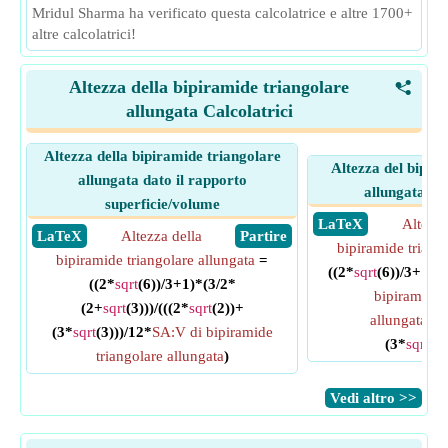
Mridul Sharma ha verificato questa calcolatrice e altre 1700+
altre calcolatrici!
Altezza della bipiramide triangolare
<
allungata Calcolatrici
Altezza della bipiramide triangolare
Altezza del bipir
allungata dato il rapporto
allungata da
superficie/volume
​ LaTeX
Altezza
​ LaTeX
Altezza della
​ Partire
bipiramide triang
bipiramide triangolare allungata
=
((2*
sqrt
(6))/3+1)*
((2*
sqrt
(6))/3+1)*(3/2*
bipiramide 
(2+
sqrt
(3)))/(((2*
sqrt
(2))+
allungata
)/(
(3*
sqrt
(3)))/12*
SA:V di bipiramide
(3*
sqrt
(3)
triangolare allungata
)
​Vedi altro >>