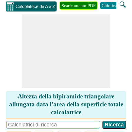
🔍
Scaricamento PDF
Chimica
Inge
Calcolatrice da A a Z
Altezza della bipiramide triangolare
allungata data l'area della superficie totale
calcolatrice