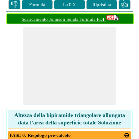
👎
👍
Formula
LaTeX
Ripristina
Scaricamento Johnson Solids Formula PDF
Altezza della bipiramide triangolare allungata
data l'area della superficie totale Soluzione
FASE 0: Riepilogo pre-calcolo