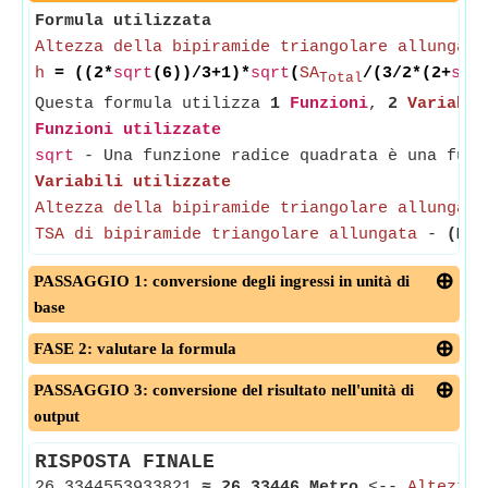
Formula utilizzata
Altezza della bipiramide triangolare allungata
h
= ((2*
sqrt
(6))/3+1)*
sqrt
(
SA
/(3/2*(2+
sqr
Total
Questa formula utilizza
1
Funzioni
,
2
Variabil
Funzioni utilizzate
sqrt
- Una funzione radice quadrata è una funz
Variabili utilizzate
Altezza della bipiramide triangolare allungata
TSA di bipiramide triangolare allungata
-
(Mis
PASSAGGIO 1: conversione degli ingressi in unità di
base
FASE 2: valutare la formula
PASSAGGIO 3: conversione del risultato nell'unità di
output
RISPOSTA FINALE
26.3344553933821
≈
26.33446 Metro
<--
Altezza 