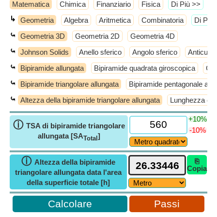
Matematica
Chimica
Finanziario
Fisica
​Di Più >>
↳
Geometria
Algebra
Aritmetica
Combinatoria
​Di Più
⤿
Geometria 3D
Geometria 2D
Geometria 4D
⤿
Johnson Solids
Anello sferico
Angolo sferico
Anticube
⤿
Bipiramide allungata
Bipiramide quadrata giroscopica
Cup
⤿
Bipiramide triangolare allungata
Bipiramide pentagonale allu
⤿
Altezza della bipiramide triangolare allungata
Lunghezza del b
+10%
ⓘ
TSA di bipiramide triangolare
-10%
allungata [SA
]
Total
ⓘ
⎘
Altezza della bipiramide
Copia
triangolare allungata data l'area
della superficie totale [h]
Passi