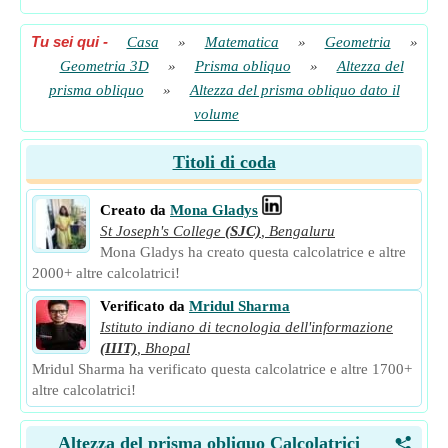
Tu sei qui
-
Casa
»
Matematica
»
Geometria
»
Geometria 3D
»
Prisma obliquo
»
Altezza del
prisma obliquo
»
Altezza del prisma obliquo dato il
volume
Titoli di coda
Creato da
Mona Gladys
St Joseph's College
(SJC)
,
Bengaluru
Mona Gladys ha creato questa calcolatrice e altre
2000+ altre calcolatrici!
Verificato da
Mridul Sharma
Istituto indiano di tecnologia dell'informazione
(IIIT)
,
Bhopal
Mridul Sharma ha verificato questa calcolatrice e altre 1700+
altre calcolatrici!
Altezza del prisma obliquo Calcolatrici
<