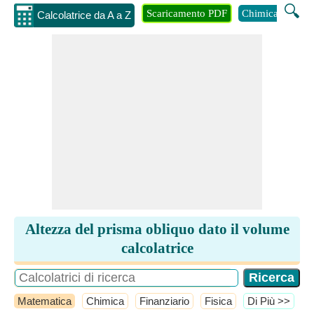
🔍
Scaricamento PDF
Chimica
Inge
Calcolatrice da A a Z
Altezza del prisma obliquo dato il volume
calcolatrice
Matematica
Chimica
Finanziario
Fisica
​Di Più >>