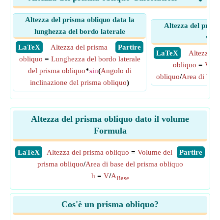
Altezza del prisma obliquo data la
Altezza del prism
lunghezza del bordo laterale
vol
​ LaTeX
Altezza del prisma
​ Partire
​ LaTeX
Altezza d
obliquo
=
Lunghezza del bordo laterale
obliquo
=
Volu
del prisma obliquo
*
sin
(
Angolo di
obliquo
/
Area di base
inclinazione del prisma obliquo
)
Altezza del prisma obliquo dato il volume
Formula
​LaTeX
Altezza del prisma obliquo
=
Volume del
​Partire
prisma obliquo
/
Area di base del prisma obliquo
h
=
V
/
A
Base
Cos'è un prisma obliquo?