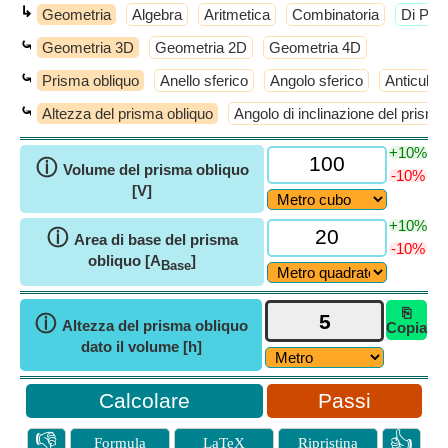
↳
Geometria
Algebra
Aritmetica
Combinatoria
​Di Più
⤿
Geometria 3D
Geometria 2D
Geometria 4D
⤿
Prisma obliquo
Anello sferico
Angolo sferico
Anticube
⤿
Altezza del prisma obliquo
Angolo di inclinazione del prisma
+10%
ⓘ
Volume del prisma obliquo
-10%
[V]
+10%
ⓘ
Area di base del prisma
-10%
obliquo [A
]
Base
⎘
ⓘ
Altezza del prisma obliquo
Copia
dato il volume [h]
Passi
👎
👍
Formula
LaTeX
Ripristina