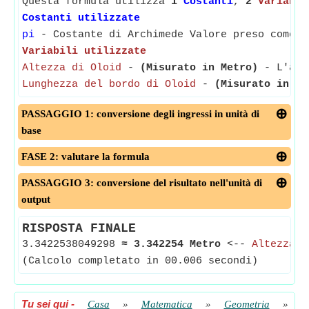
Questa formula utilizza
1
Costanti
,
2
Variabil
Costanti utilizzate
pi
- Costante di Archimede Valore preso come 3
Variabili utilizzate
Altezza di Oloid
-
(Misurato in Metro)
- L'alte
Lunghezza del bordo di Oloid
-
(Misurato in Me
PASSAGGIO 1: conversione degli ingressi in unità di
base
FASE 2: valutare la formula
PASSAGGIO 3: conversione del risultato nell'unità di
output
RISPOSTA FINALE
3.3422538049298
≈
3.342254 Metro
<--
Altezza d
(Calcolo completato in 00.006 secondi)
Tu sei qui
-
Casa
»
Matematica
»
Geometria
»