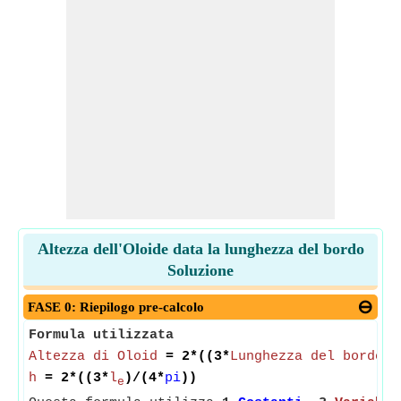
Altezza dell'Oloide data la lunghezza del bordo
Soluzione
FASE 0: Riepilogo pre-calcolo
Formula utilizzata
Altezza di Oloid
= 2*((3*
Lunghezza del bordo d
h
= 2*((3*
l
)/(4*
pi
))
e