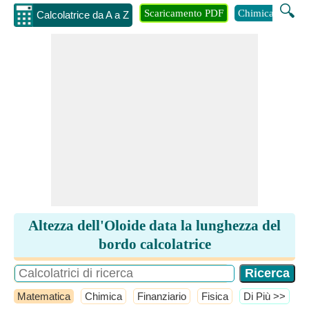
🔍
Scaricamento PDF
Chimica
Inge
Calcolatrice da A a Z
Altezza dell'Oloide data la lunghezza del
bordo calcolatrice
Matematica
Chimica
Finanziario
Fisica
​Di Più >>