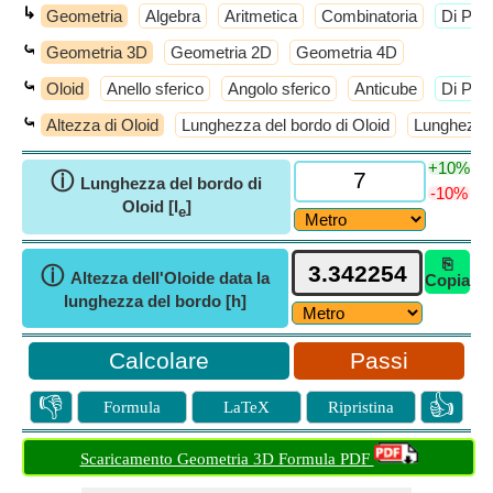
↳
Geometria
Algebra
Aritmetica
Combinatoria
​Di Più
⤿
Geometria 3D
Geometria 2D
Geometria 4D
⤿
Oloid
Anello sferico
Angolo sferico
Anticube
​Di Più
⤿
Altezza di Oloid
Lunghezza del bordo di Oloid
Lunghezza 
+10%
ⓘ
Lunghezza del bordo di
-10%
Oloid [l
]
e
⎘
ⓘ
Altezza dell'Oloide data la
Copia
lunghezza del bordo [h]
Passi
👎
👍
Formula
LaTeX
Ripristina
Scaricamento Geometria 3D Formula PDF