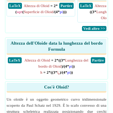
​ LaTeX
Altezza di Oloid
= 2*
​ Partire
​ LaTeX
Altezza di 
(
sqrt
(
Superficie di Oloid
/(4*
pi
)))
((3*
Lunghezza
Oloid
)/
​Vedi altro >>
Altezza dell'Oloide data la lunghezza del bordo
Formula
​LaTeX
Altezza di Oloid
= 2*((3*
Lunghezza del
​Partire
bordo di Oloid
)/(4*
pi
))
h
= 2*((3*
l
)/(4*
pi
))
e
Cos'è Oloid?
Un oloide è un oggetto geometrico curvo tridimensionale
scoperto da Paul Schatz nel 1929. È lo scafo convesso di una
struttura scheletrica realizzata posizionando due cerchi