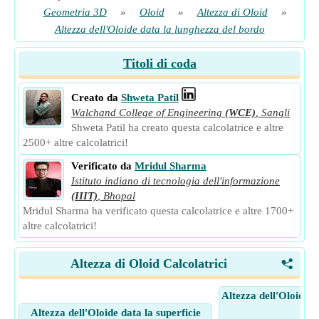
Geometria 3D
»
Oloid
»
Altezza di Oloid
»
Altezza dell'Oloide data la lunghezza del bordo
Titoli di coda
Creato da
Shweta Patil
Walchand College of Engineering
(WCE)
,
Sangli
Shweta Patil ha creato questa calcolatrice e altre
2500+ altre calcolatrici!
Verificato da
Mridul Sharma
Istituto indiano di tecnologia dell'informazione
(IIIT)
,
Bhopal
Mridul Sharma ha verificato questa calcolatrice e altre 1700+
altre calcolatrici!
Altezza di Oloid Calcolatrici
<
Altezza dell'Oloide d
Altezza dell'Oloide data la superficie
bor