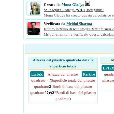
Creato da
Mona Gladys
St Joseph's College
(SJC)
,
Bengaluru
Mona Gladys ha creato questa calcolatrice e a
Verificato da
Mridul Sharma
Istituto indiano di tecnologia dell'informazi
Mridul Sharma ha verificato questa calcolatri
Altezza del pilastro quadrato data la
Al
superficie totale
​ LaTe
​ LaTeX
Altezza del pilastro
​ Partire
quadr
quadrato
= (
Superficie totale del pilastro
pilastr
quadrato
/2-
Bordi di base del pilastro
quadrato
^2)/(2*
Bordi di base del pilastro
quadrato
)