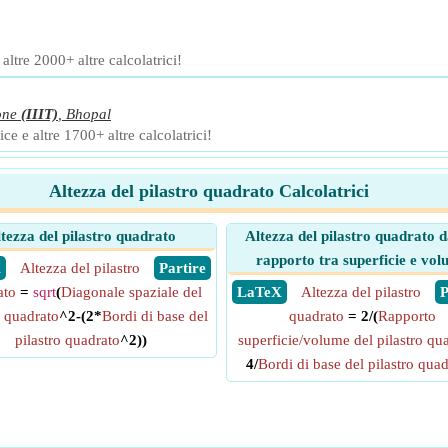
ltre 2000+ altre calcolatrici!
one
(IIIT)
,
Bhopal
ce e altre 1700+ altre calcolatrici!
Altezza del pilastro quadrato Calcolatrici
tezza del pilastro quadrato
Altezza del pilastro quadrato da
rapporto tra superficie e vo
X
Altezza del pilastro
​ Partire
ato
=
sqrt
(
Diagonale spaziale del
​ LaTeX
Altezza del pilastro
​
o quadrato
^2-(2*
Bordi di base del
quadrato
= 2/(
Rapporto
pilastro quadrato
^2))
superficie/volume del pilastro qu
4/
Bordi di base del pilastro qua