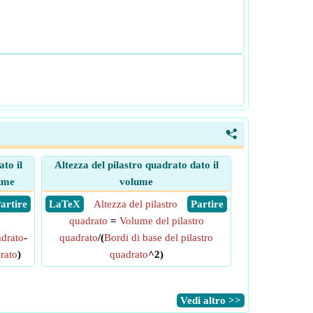
<
to il
Altezza del pilastro quadrato dato il
lume
volume
 Partire
​ LaTeX
Altezza del pilastro
​ Partire
quadrato
=
Volume del pilastro
adrato
-
quadrato
/(
Bordi di base del pilastro
drato
)
quadrato
^2)
​Vedi altro >>