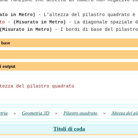
na funzione che accetta un numero non negativo co
ato in Metro)
- L'altezza del pilastro quadrato è 
to
-
(Misurato in Metro)
- La diagonale spaziale d
(Misurato in Metro)
- I bordi di base del pilastro
 base
i output
tezza del pilastro quadrato
tria
»
Geometria 3D
»
Pilastro quadrato
»
Altezza del p
Titoli di coda