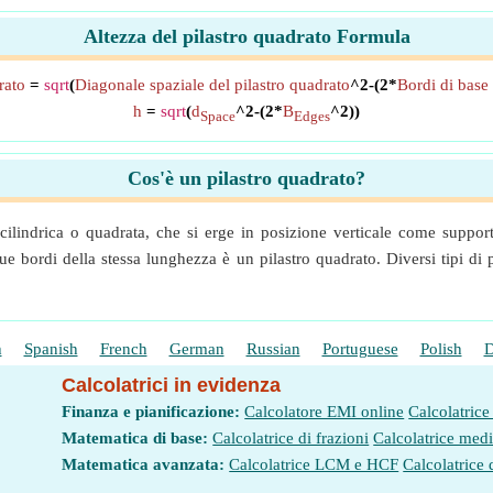
Altezza del pilastro quadrato Formula
rato
=
sqrt
(
Diagonale spaziale del pilastro quadrato
^2-(2*
Bordi di base 
h
=
sqrt
(
d
^2-(2*
B
^2))
Space
Edges
Cos'è un pilastro quadrato?
 cilindrica o quadrata, che si erge in posizione verticale come support
ue bordi della stessa lunghezza è un pilastro quadrato. Diversi tipi di 
h
Spanish
French
German
Russian
Portuguese
Polish
D
Calcolatrici in evidenza
Finanza e pianificazione:
Calcolatore EMI online
Calcolatrice
Matematica di base:
Calcolatrice di frazioni
Calcolatrice med
Matematica avanzata:
Calcolatrice LCM e HCF
Calcolatrice 