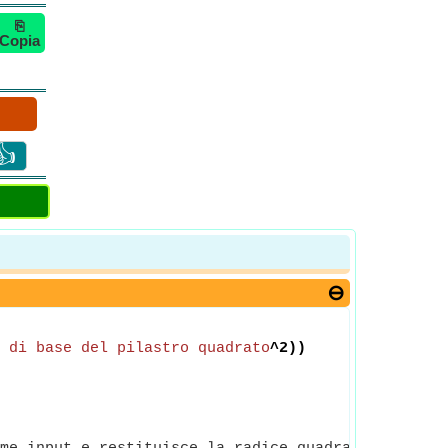
⎘
Copia
👍
 di base del pilastro quadrato
^2))