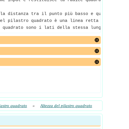
me input e restituisce la radice quadrata del nume
la distanza tra il punto più basso e quello più al
el pilastro quadrato è una linea retta che collega
 quadrato sono i lati della stessa lunghezza che s
ilastro quadrato
»
Altezza del pilastro quadrato