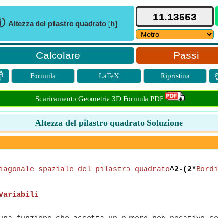
ⓘ
Altezza del pilastro quadrato [h]
Passi

Formula
LaTeX
Ripristina
Scaricamento Geometria 3D Formula PDF
Altezza del pilastro quadrato Soluzione
iagonale spaziale del pilastro quadrato
^2-(2*
Bordi
Variabili