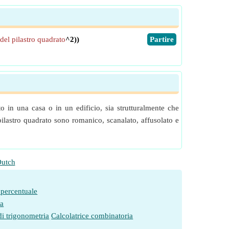
del pilastro quadrato
^2))
​Partire
o in una casa o in un edificio, sia strutturalmente che
pilastro quadrato sono romanico, scanalato, affusolato e
utch
 percentuale
ia
di trigonometria
Calcolatrice combinatoria