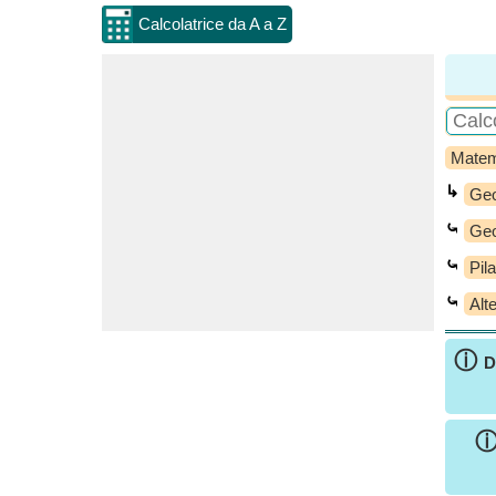
Calcolatrice da A a Z
Matem
↳
Geo
⤿
Geo
⤿
Pil
⤿
Alt
ⓘ
D