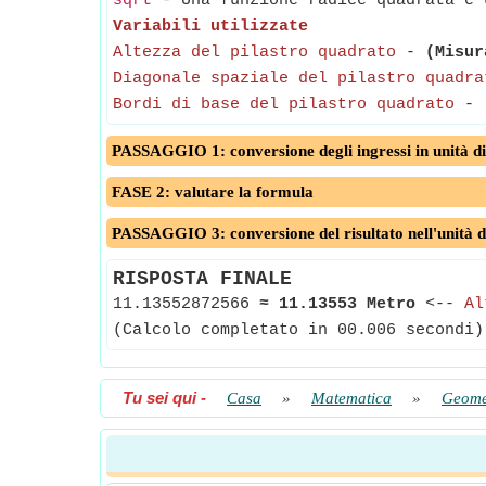
sqrt
- Una funzione radice quadrata è u
Variabili utilizzate
Altezza del pilastro quadrato
-
(Misur
Diagonale spaziale del pilastro quadra
Bordi di base del pilastro quadrato
-
PASSAGGIO 1: conversione degli ingressi in unità di
FASE 2: valutare la formula
PASSAGGIO 3: conversione del risultato nell'unità d
RISPOSTA FINALE
11.13552872566
≈
11.13553 Metro
<--
Al
(Calcolo completato in 00.006 secondi)
Tu sei qui
-
Casa
»
Matematica
»
Geome