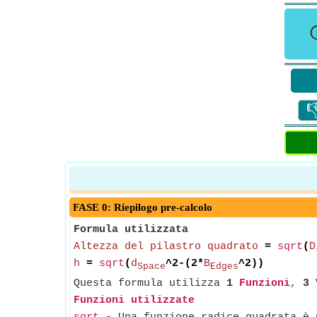

FASE 0: Riepilogo pre-calcolo
Formula utilizzata
Altezza del pilastro quadrato
=
sqrt
(
D
h
=
sqrt
(
d
^2-(2*
B
^2))
Space
Edges
Questa formula utilizza
1
Funzioni
,
3
Funzioni utilizzate