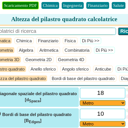
Scaricamento PDF
Chimica
Ingegneria
Finanziario
Salute
Altezza del pilastro quadrato calcolatrice
atica
Chimica
Finanziario
Fisica
​Di Più >>
metria
Algebra
Aritmetica
Combinatoria
​Di Più >>
metria 3D
Geometria 2D
Geometria 4D
astro quadrato
Anello sferico
Angolo sferico
Anticube
​Di Pi
ezza del pilastro quadrato
Bordi di base del pilastro quadrato
Dia
iagonale spaziale del pilastro quadrato
[d
]
Space
ⓘ
Bordi di base del pilastro quadrato
[B
]
Edges