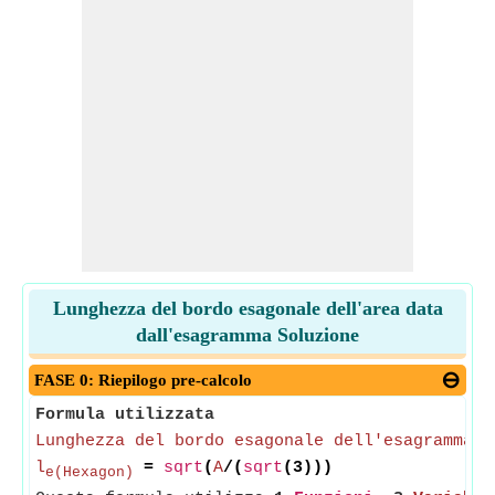
Lunghezza del bordo esagonale dell'area data
dall'esagramma Soluzione
FASE 0: Riepilogo pre-calcolo
Formula utilizzata
Lunghezza del bordo esagonale dell'esagramma
l
=
sqrt
(
A
/(
sqrt
(3)))
e(Hexagon)