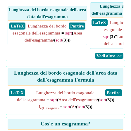
Lunghezza del b
Lunghezza del bordo esagonale dell'area
dell'esagramma data 
data dall'esagramma
​ LaTeX
Lunghezza 
​ LaTeX
Lunghezza del bordo
​ Partire
esagonale del
esagonale dell'esagramma
=
sqrt
(
Area
sqrt
(3)*
Lunghez
dell'esagramma
/(
sqrt
(3)))
dell'accordo d
​Vedi altro >>
Lunghezza del bordo esagonale dell'area data
dall'esagramma Formula
​LaTeX
Lunghezza del bordo esagonale
​Partire
dell'esagramma
=
sqrt
(
Area dell'esagramma
/(
sqrt
(3)))
l
=
sqrt
(
A
/(
sqrt
(3)))
e(Hexagon)
Cos'è un esagramma?