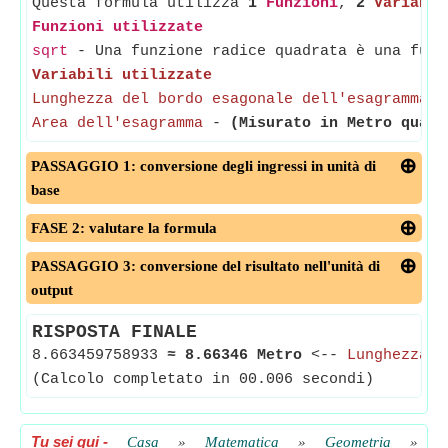
Questa formula utilizza
1
Funzioni
,
2
Variabil
Funzioni utilizzate
sqrt
- Una funzione radice quadrata è una funz
Variabili utilizzate
Lunghezza del bordo esagonale dell'esagramma
Area dell'esagramma
-
(Misurato in Metro quadr
PASSAGGIO 1: conversione degli ingressi in unità di
base
FASE 2: valutare la formula
PASSAGGIO 3: conversione del risultato nell'unità di
output
RISPOSTA FINALE
8.663459758933
≈
8.66346 Metro
<--
Lunghezza d
(Calcolo completato in 00.006 secondi)
Tu sei qui
-
Casa
»
Matematica
»
Geometria
»