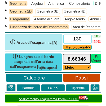
↳
Geometria
Algebra
Aritmetica
Combinatoria
​Di Più
⤿
Geometria 2D
Geometria 3D
Geometria 4D
⤿
Esagramma
A forma di cuore
Angolo tondo
Annulus
⤿
Lunghezza del bordo dell'esagramma
Area dell'esagramma
+10%
ⓘ
-10%
Area dell'esagramma [A]
ⓘ
Lunghezza del bordo
⎘
Copia
esagonale dell'area data
dall'esagramma [l
]
e(Hexagon)
Passi
👎
👍
Formula
LaTeX
Ripristina
Scaricamento Esagramma Formule PDF