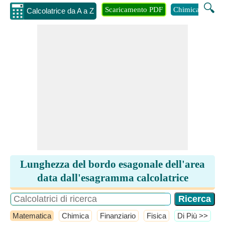
🔍
Scaricamento PDF
Chimica
Inge
Calcolatrice da A a Z
Lunghezza del bordo esagonale dell'area
data dall'esagramma calcolatrice
Matematica
Chimica
Finanziario
Fisica
​Di Più >>