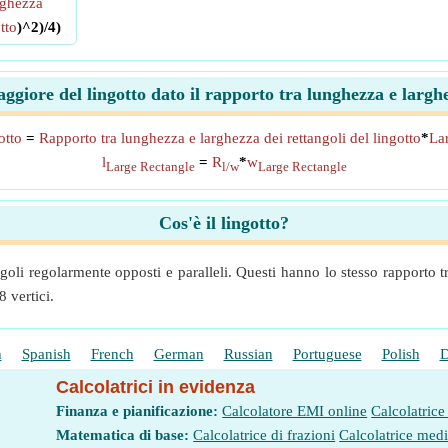
ghezza
tto
)^2)/4)
giore del lingotto dato il rapporto tra lunghezza e largh
otto
=
Rapporto tra lunghezza e larghezza dei rettangoli del lingotto
*
Lar
l
=
R
*
w
Large Rectangle
l/w
Large Rectangle
Cos'è il lingotto?
oli regolarmente opposti e paralleli. Questi hanno lo stesso rapporto t
8 vertici.
h
Spanish
French
German
Russian
Portuguese
Polish
D
Calcolatrici in evidenza
Finanza e pianificazione:
Calcolatore EMI online
Calcolatrice
Matematica di base:
Calcolatrice di frazioni
Calcolatrice med