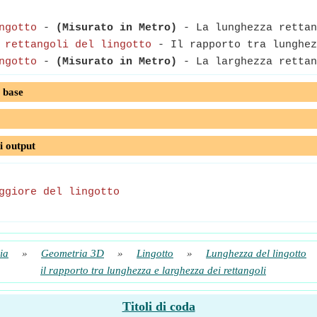
ngotto
-
(Misurato in Metro)
- La lunghezza rettan
 rettangoli del lingotto
- Il rapporto tra lunghez
ngotto
-
(Misurato in Metro)
- La larghezza rettan
 base
i output
ggiore del lingotto
ia
»
Geometria 3D
»
Lingotto
»
Lunghezza del lingotto
il rapporto tra lunghezza e larghezza dei rettangoli
Titoli di coda