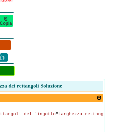
⎘
Copia
👍
zza dei rettangoli Soluzione
ttangoli del lingotto
*
Larghezza rettangolare magg