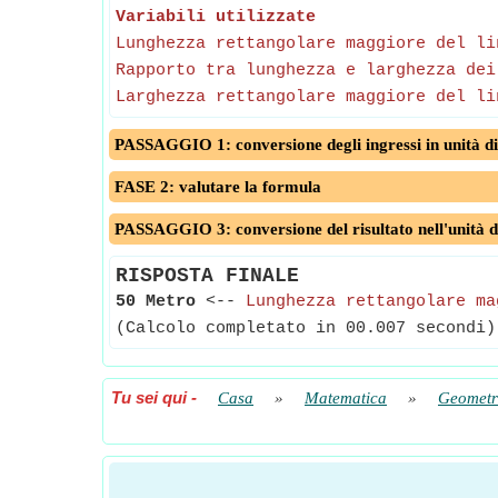
Variabili utilizzate
Lunghezza rettangolare maggiore del li
Rapporto tra lunghezza e larghezza dei
Larghezza rettangolare maggiore del li
PASSAGGIO 1: conversione degli ingressi in unità di
FASE 2: valutare la formula
PASSAGGIO 3: conversione del risultato nell'unità d
RISPOSTA FINALE
50 Metro
<--
Lunghezza rettangolare ma
(Calcolo completato in 00.007 secondi)
Tu sei qui
-
Casa
»
Matematica
»
Geometr