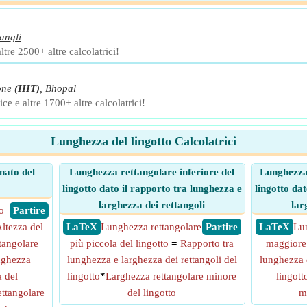
angli
ltre 2500+ altre calcolatrici!
one
(IIIT)
,
Bhopal
ce e altre 1700+ altre calcolatrici!
Lunghezza del lingotto Calcolatrici
nato del
Lunghezza rettangolare inferiore del
Lunghezza
lingotto dato il rapporto tra lunghezza e
lingotto da
larghezza dei rettangoli
lar
o
​ Partire
ltezza del
​ LaTeX
Lunghezza rettangolare
​ Partire
​ LaTeX
Lu
tangolare
più piccola del lingotto
=
Rapporto tra
maggiore 
ghezza
lunghezza e larghezza dei rettangoli del
lunghezza e
a del
lingotto
*
Larghezza rettangolare minore
lingott
ttangolare
del lingotto
m