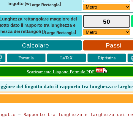
lingotto [w
]
Large Rectangle
Lunghezza rettangolare maggiore del
gotto dato il rapporto tra lunghezza e
ghezza dei rettangoli [l
]
Large Rectangle
Passi

Formula
LaTeX
Ripristina
Scaricamento Lingotto Formule PDF
iore del lingotto dato il rapporto tra lunghezza e larghe
ngotto
=
Rapporto tra lunghezza e larghezza dei re