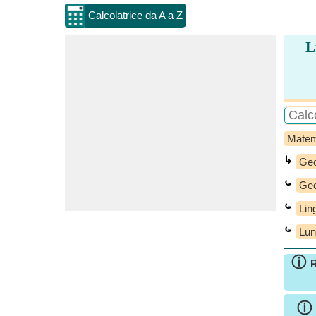
Calcolatrice da A a Z
L
Matem
↳
Geo
⤿
Geo
⤿
Lin
⤿
Lun
ⓘ
R
ⓘ