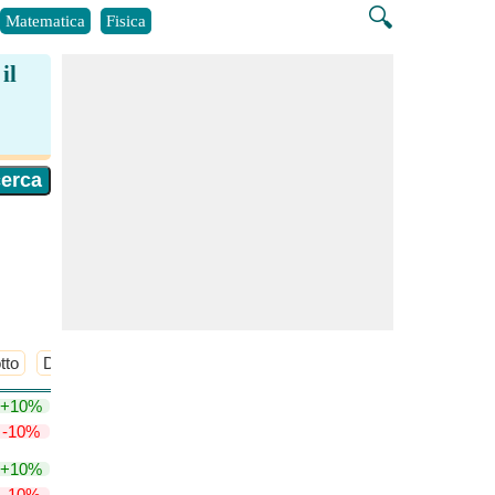
🔍
Matematica
Fisica
il
tto
Diagonale spaziale del lingotto
​Di Più >>
+10%
-10%
+10%
-10%