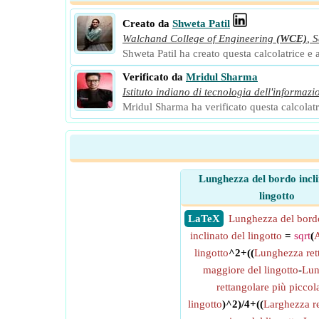
Creato da
Shweta Patil
Walchand College of Engineering
(WCE)
,
S
Shweta Patil ha creato questa calcolatrice e a
Verificato da
Mridul Sharma
Istituto indiano di tecnologia dell'informazi
Mridul Sharma ha verificato questa calcolatri
Lunghezza del bordo incli
lingotto
​ LaTeX
Lunghezza del bord
inclinato del lingotto
=
sqrt
(
A
lingotto
^2+((
Lunghezza ret
maggiore del lingotto
-
Lun
rettangolare più piccol
lingotto
)^2)/4+((
Larghezza re