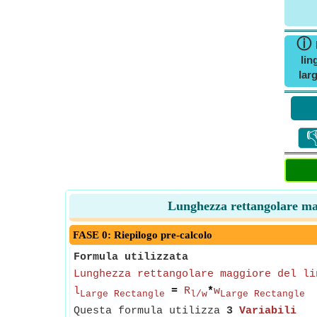
ⓘ
lin
lar

Lunghezza rettangolare magg
FASE 0: Riepilogo pre-calcolo
Formula utilizzata
Lunghezza rettangolare maggiore del li
l
=
R
*
w
Large Rectangle
l/w
Large Rectangle
Questa formula utilizza
3
Variabili