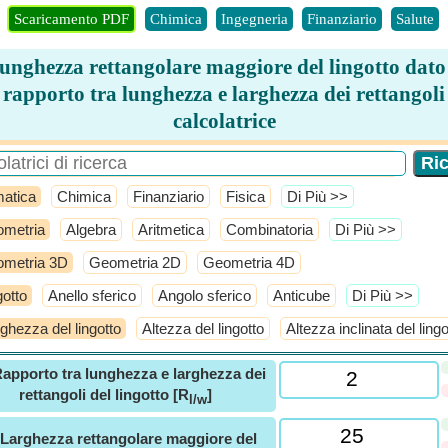
Scaricamento PDF
Chimica
Ingegneria
Finanziario
Salute
unghezza rettangolare maggiore del lingotto dato 
rapporto tra lunghezza e larghezza dei rettangoli
calcolatrice
atica
Chimica
Finanziario
Fisica
​Di Più >>
metria
Algebra
Aritmetica
Combinatoria
​Di Più >>
metria 3D
Geometria 2D
Geometria 4D
gotto
Anello sferico
Angolo sferico
Anticube
​Di Più >>
ghezza del lingotto
Altezza del lingotto
Altezza inclinata del lingo
apporto tra lunghezza e larghezza dei
rettangoli del lingotto [R
]
l/w
Larghezza rettangolare maggiore del