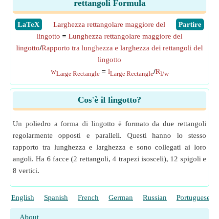
rettangoli Formula
​LaTeX
Larghezza rettangolare maggiore del
​Partire
lingotto
=
Lunghezza rettangolare maggiore del
lingotto
/
Rapporto tra lunghezza e larghezza dei rettangoli del
lingotto
w
=
l
/
R
Large Rectangle
Large Rectangle
l/w
Cos'è il lingotto?
Un poliedro a forma di lingotto è formato da due rettangoli
regolarmente opposti e paralleli. Questi hanno lo stesso
rapporto tra lunghezza e larghezza e sono collegati ai loro
angoli. Ha 6 facce (2 rettangoli, 4 trapezi isosceli), 12 spigoli e
8 vertici.
English
Spanish
French
German
Russian
Portuguese
About