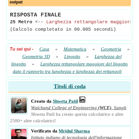
output
RISPOSTA FINALE
25 Metro
<--
Larghezza rettangolare maggiore d
(Calcolo completato in 00.005 secondi)
Tu sei qui
-
Casa
»
Matematica
»
Geometria
»
Geometria 3D
»
Lingotto
»
Larghezza del
lingotto
»
Larghezza rettangolare maggiore del lingotto
dato il rapporto tra lunghezza e larghezza dei rettangoli
Titoli di coda
Creato da
Shweta Patil
Walchand College of Engineering
(WCE)
,
Sangli
Shweta Patil ha creato questa calcolatrice e altre
2500+ altre calcolatrici!
Verificato da
Mridul Sharma
Istituto indiano di tecnologia dell'informazione