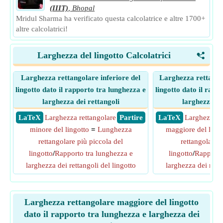
(IIIT)
,
Bhopal
Mridul Sharma ha verificato questa calcolatrice e altre 1700+
altre calcolatrici!
Larghezza del lingotto Calcolatrici
<
Larghezza rettangolare inferiore del
Larghezza rettango
lingotto dato il rapporto tra lunghezza e
lingotto dato il rapp
larghezza dei rettangoli
larghezza de
​ LaTeX
Larghezza rettangolare
​ Partire
​ LaTeX
Larghezza r
minore del lingotto
=
Lunghezza
maggiore del lingo
rettangolare più piccola del
rettangolare 
lingotto
/
Rapporto tra lunghezza e
lingotto
/
Rapporto
larghezza dei rettangoli del lingotto
larghezza dei retta
Larghezza rettangolare maggiore del lingotto
dato il rapporto tra lunghezza e larghezza dei