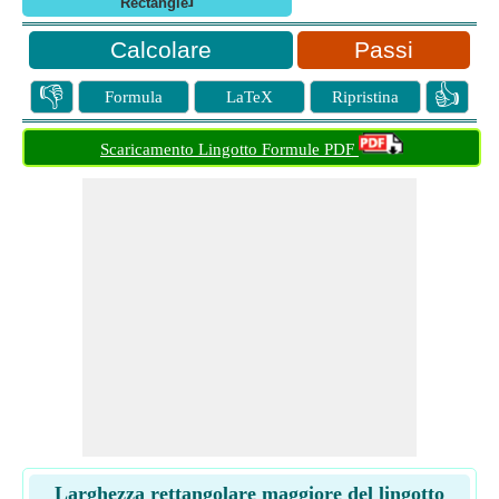
Rectangle
Passi
👎
👍
Formula
LaTeX
Ripristina
Scaricamento Lingotto Formule PDF
Larghezza rettangolare maggiore del lingotto