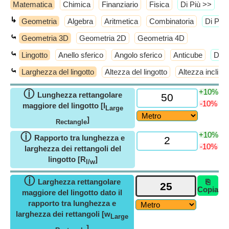
Matematica
Chimica
Finanziario
Fisica
​Di Più >>
↳
Geometria
Algebra
Aritmetica
Combinatoria
​Di Più
⤿
Geometria 3D
Geometria 2D
Geometria 4D
⤿
Lingotto
Anello sferico
Angolo sferico
Anticube
​Di 
⤿
Larghezza del lingotto
Altezza del lingotto
Altezza inclinat
+10%
ⓘ
Lunghezza rettangolare
-10%
maggiore del lingotto [l
Large
]
Rectangle
+10%
ⓘ
Rapporto tra lunghezza e
-10%
larghezza dei rettangoli del
lingotto [R
]
l/w
ⓘ
Larghezza rettangolare
⎘
Copia
maggiore del lingotto dato il
rapporto tra lunghezza e
larghezza dei rettangoli [w
Large
]