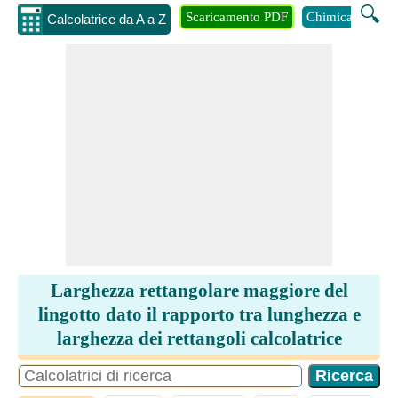
🔍
Scaricamento PDF
Chimica
Inge
Calcolatrice da A a Z
Larghezza rettangolare maggiore del
lingotto dato il rapporto tra lunghezza e
larghezza dei rettangoli calcolatrice