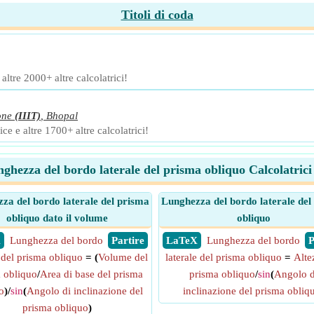
Titoli di coda
ltre 2000+ altre calcolatrici!
one
(IIIT)
,
Bhopal
ce e altre 1700+ altre calcolatrici!
ghezza del bordo laterale del prisma obliquo Calcolatrici
za del bordo laterale del prisma
Lunghezza del bordo laterale del
obliquo dato il volume
obliquo
X
Lunghezza del bordo
​ Partire
​ LaTeX
Lunghezza del bordo
​
e del prisma obliquo
= (
Volume del
laterale del prisma obliquo
=
Alte
 obliquo
/
Area di base del prisma
prisma obliquo
/
sin
(
Angolo d
o
)/
sin
(
Angolo di inclinazione del
inclinazione del prisma obliq
prisma obliquo
)