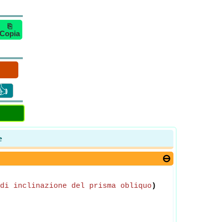
⎘
Copia
👍
e
di inclinazione del prisma obliquo
)