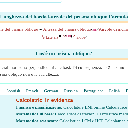
Lunghezza del bordo laterale del prisma obliquo Formula
le del prisma obliquo
=
Altezza del prisma obliquo
/
sin
(
Angolo di incli
l
=
h
/
sin
(
∠
)
e(Lateral)
Slope
Cos'è un prisma obliquo?
aterali non sono perpendicolari alle basi. Di conseguenza, le 2 basi non 
isma obliquo non è la sua altezza.
h
Spanish
French
German
Russian
Portuguese
Polish
D
Calcolatrici in evidenza
Finanza e pianificazione:
Calcolatore EMI online
Calcolatrice
Matematica di base:
Calcolatrice di frazioni
Calcolatrice med
Matematica avanzata:
Calcolatrice LCM e HCF
Calcolatrice 