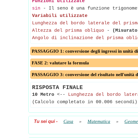
Funzioni utilizzate
sin
- Il seno è una funzione trigonomet
Variabili utilizzate
Lunghezza del bordo laterale del prism
Altezza del prisma obliquo
-
(Misurato
Angolo di inclinazione del prisma obli
PASSAGGIO 1: conversione degli ingressi in unità di
FASE 2: valutare la formula
PASSAGGIO 3: conversione del risultato nell'unità d
RISPOSTA FINALE
10 Metro
<--
Lunghezza del bordo later
(Calcolo completato in 00.006 secondi)
Tu sei qui
-
Casa
»
Matematica
»
Geomet