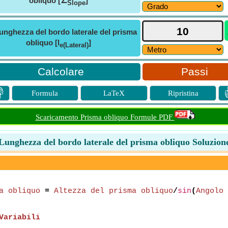
obliquo [∠
]
Slope
unghezza del bordo laterale del prisma
obliquo [l
]
e(Lateral)
Passi

Formula
LaTeX
Ripristina
Scaricamento Prisma obliquo Formule PDF
Lunghezza del bordo laterale del prisma obliquo Soluzion
a obliquo
=
Altezza del prisma obliquo
/
sin
(
Angolo 
Variabili