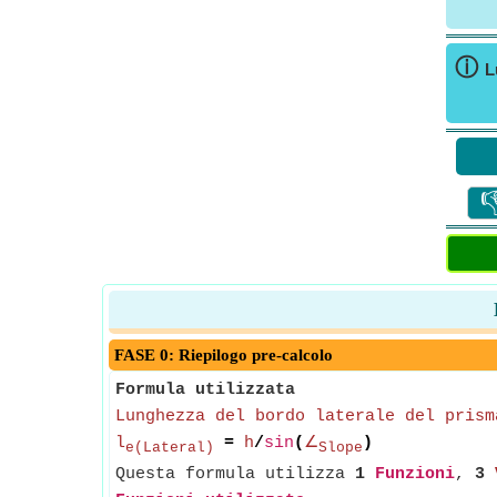
ⓘ
L

FASE 0: Riepilogo pre-calcolo
Formula utilizzata
Lunghezza del bordo laterale del prism
l
=
h
/
sin
(
∠
)
e(Lateral)
Slope
Questa formula utilizza
1
Funzioni
,
3