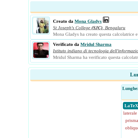
Creato da
Mona Gladys
St Joseph's College
(SJC)
,
Bengaluru
Mona Gladys ha creato questa calcolatrice e a
Verificato da
Mridul Sharma
Istituto indiano di tecnologia dell'informazi
Mridul Sharma ha verificato questa calcolatri
Lun
Lunghez
​ LaTe
lateral
prisma
obliqu