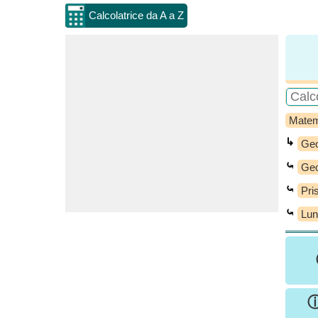
Calcolatrice da A a Z
Matem
↳
Geo
⤿
Geo
⤿
Pri
⤿
Lun