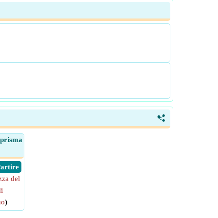
<
 prisma
 Partire
zza del
i
uo
)