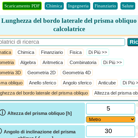
Scaricamento PDF
Chimica
Ingegneria
Finanziario
Salute
Lunghezza del bordo laterale del prisma obliquo
calcolatrice
atica
Chimica
Finanziario
Fisica
​Di Più >>
metria
Algebra
Aritmetica
Combinatoria
​Di Più >>
metria 3D
Geometria 2D
Geometria 4D
sma obliquo
Anello sferico
Angolo sferico
Anticube
​Di Più 
ghezza del bordo laterale del prisma obliquo
Altezza del prisma ob
ⓘ
Altezza del prisma obliquo [h]
ⓘ
Angolo di inclinazione del prisma