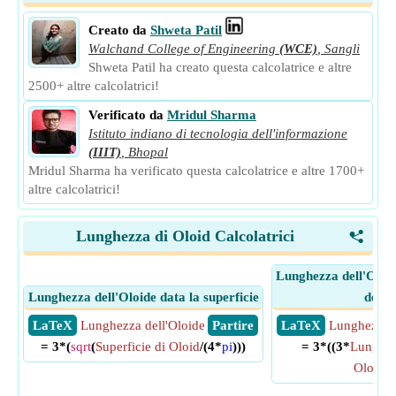
Creato da
Shweta Patil
Walchand College of Engineering
(WCE)
,
Sangli
Shweta Patil ha creato questa calcolatrice e altre
2500+ altre calcolatrici!
Verificato da
Mridul Sharma
Istituto indiano di tecnologia dell'informazione
(IIIT)
,
Bhopal
Mridul Sharma ha verificato questa calcolatrice e altre 1700+
altre calcolatrici!
Lunghezza di Oloid Calcolatrici
<
Lunghezza dell'Oloid
Lunghezza dell'Oloide data la superficie
del b
​ LaTeX
Lunghezza dell'Oloide
​ Partire
​ LaTeX
Lunghezza d
= 3*(
sqrt
(
Superficie di Oloid
/(4*
pi
)))
= 3*((3*
Lunghez
Oloid
)/