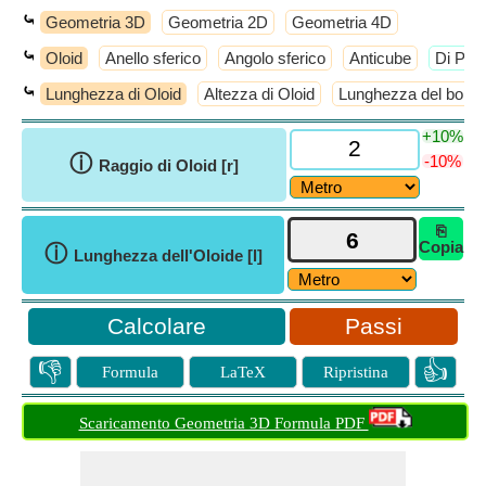
⤿
Geometria 3D
Geometria 2D
Geometria 4D
⤿
Oloid
Anello sferico
Angolo sferico
Anticube
​Di Più
⤿
Lunghezza di Oloid
Altezza di Oloid
Lunghezza del bordo 
+10%
ⓘ
-10%
Raggio di Oloid [r]
⎘
Copia
ⓘ
Lunghezza dell'Oloide [l]
Passi
👎
👍
Formula
LaTeX
Ripristina
Scaricamento Geometria 3D Formula PDF