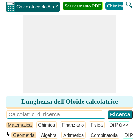
🔍
Scaricamento PDF
Chimica
Inge
Calcolatrice da A a Z
Lunghezza dell'Oloide calcolatrice
Matematica
Chimica
Finanziario
Fisica
​Di Più >>
↳
Geometria
Algebra
Aritmetica
Combinatoria
​Di Più