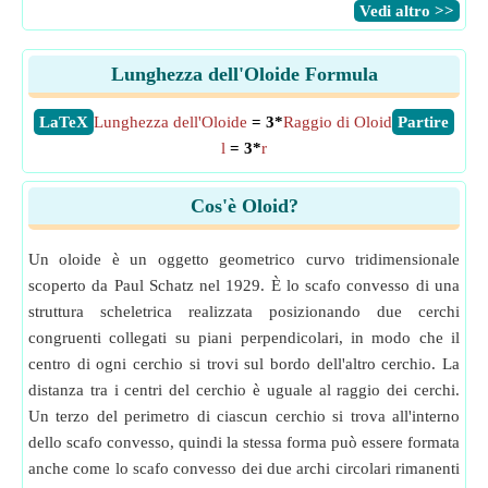
​Vedi altro >>
Lunghezza dell'Oloide Formula
​LaTeX
Lunghezza dell'Oloide
= 3*
Raggio di Oloid
​Partire
l
= 3*
r
Cos'è Oloid?
Un oloide è un oggetto geometrico curvo tridimensionale
scoperto da Paul Schatz nel 1929. È lo scafo convesso di una
struttura scheletrica realizzata posizionando due cerchi
congruenti collegati su piani perpendicolari, in modo che il
centro di ogni cerchio si trovi sul bordo dell'altro cerchio. La
distanza tra i centri del cerchio è uguale al raggio dei cerchi.
Un terzo del perimetro di ciascun cerchio si trova all'interno
dello scafo convesso, quindi la stessa forma può essere formata
anche come lo scafo convesso dei due archi circolari rimanenti