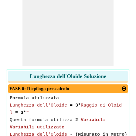
Lunghezza dell'Oloide Soluzione
FASE 0: Riepilogo pre-calcolo
Formula utilizzata
Lunghezza dell'Oloide
= 3*
Raggio di Oloid
l
= 3*
r
Questa formula utilizza
2
Variabili
Variabili utilizzate
Lunghezza dell'Oloide
-
(Misurato in Metro)
- L