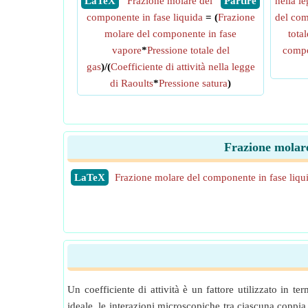
​ LaTeX
Frazione molare del
​ Partire
nella l
componente in fase liquida
= (
Frazione
del com
molare del componente in fase
tota
vapore
*
Pressione totale del
compo
gas
)/(
Coefficiente di attività nella legge
di Raoults
*
Pressione satura
)
Frazione molare
​LaTeX
Frazione molare del componente in fase liqu
Un coefficiente di attività è un fattore utilizzato in
ideale, le interazioni microscopiche tra ciascuna coppia