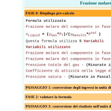
Frazione molare 
FASE 0: Riepilogo pre-calcolo
Formula utilizzata
Frazione molare del componente in fase
sat
x
= (
y
*
P
)/(
γ
*
P
)
Liquid
Gas
T
Raoults
Questa formula utilizza
5
Variabili
Variabili utilizzate
Frazione molare del componente in fase
Frazione molare del componente in fase
Pressione totale del gas
-
(Misurato i
Coefficiente di attività nella legge d
Pressione satura
-
(Misurato in Pascal
PASSAGGIO 1: conversione degli ingressi in unità di
FASE 2: valutare la formula
PASSAGGIO 3: conversione del risultato nell'unità d