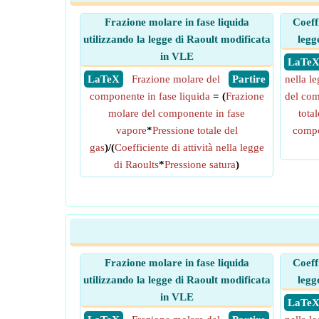
Frazione molare in fase liquida
Coeffi
utilizzando la legge di Raoult modificata
legg
in VLE
​ LaTe
​ LaTeX
Frazione molare del
​ Partire
nella l
componente in fase liquida
= (
Frazione
del com
molare del componente in fase
tota
vapore
*
Pressione totale del
compo
gas
)/(
Coefficiente di attività nella legge
di Raoults
*
Pressione satura
)
Frazione molare in fase liquida
Coeffi
utilizzando la legge di Raoult modificata
legg
in VLE
​ LaTe