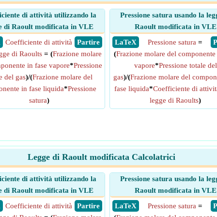
ciente di attività utilizzando la
Pressione satura usando la leg
e di Raoult modificata in VLE
Raoult modificata in VLE
X
Coefficiente di attività
​ Partire
​ LaTeX
Pressione satura
=
​
egge di Raoults
= (
Frazione molare
(
Frazione molare del componente 
ponente in fase vapore
*
Pressione
vapore
*
Pressione totale del
le del gas
)/(
Frazione molare del
gas
)/(
Frazione molare del compon
nente in fase liquida
*
Pressione
fase liquida
*
Coefficiente di attivit
satura
)
legge di Raoults
)
Legge di Raoult modificata Calcolatrici
ciente di attività utilizzando la
Pressione satura usando la leg
e di Raoult modificata in VLE
Raoult modificata in VLE
X
Coefficiente di attività
​ Partire
​ LaTeX
Pressione satura
=
​