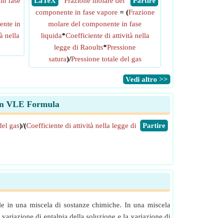
in fase
​ LaTeX
Frazione molare del
​ Partire
componente in fase vapore
= (
Frazione
ente in
molare del componente in fase
à nella
liquida
*
Coefficiente di attività nella
legge di Raoults
*
Pressione
satura
)/
Pressione totale del gas
​Vedi altro >>
a in VLE Formula
del gas
)/(
Coefficiente di attività nella legge di
​Partire
ale in una miscela di sostanze chimiche. In una miscela
variazione di entalpia della soluzione e la variazione di