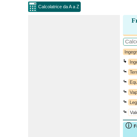
Calcolatrice da A a Z
Fr
Ingegn
↳
Ing
⤿
Ter
⤿
Equi
⤿
Vap
⤿
Leg
⤿
Val
ⓘ
F