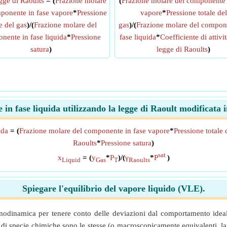
egge di Raoults
= (
Frazione molare
(
Frazione molare del componente 
ponente in fase vapore
*
Pressione
vapore
*
Pressione totale del
le del gas
)/(
Frazione molare del
gas
)/(
Frazione molare del compon
nente in fase liquida
*
Pressione
fase liquida
*
Coefficiente di attivit
satura
)
legge di Raoults
)
 in fase liquida utilizzando la legge di Raoult modificat
ida
= (
Frazione molare del componente in fase vapore
*
Pressione totale 
Raoults
*
Pressione satura
)
sat
x
= (
y
*
P
)/(
γ
*
P
)
Liquid
Gas
T
Raoults
Spiegare l'equilibrio del vapore liquido (VLE).
 termodinamica per tenere conto delle deviazioni dal comportamento ide
 di specie chimiche sono le stesse (o macroscopicamente equivalenti, la 