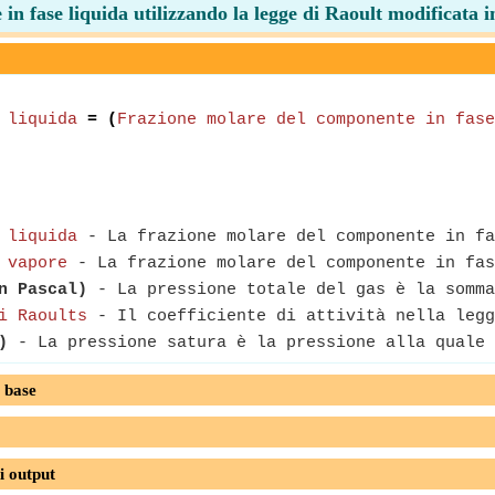
in fase liquida utilizzando la legge di Raoult modificata
 liquida
= (
Frazione molare del componente in fase
 liquida
- La frazione molare del componente in fa
 vapore
- La frazione molare del componente in fas
n Pascal)
- La pressione totale del gas è la somma
i Raoults
- Il coefficiente di attività nella legg
)
- La pressione satura è la pressione alla quale 
 base
i output