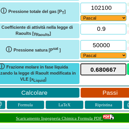
ⓘ
Pressione totale del gas [P
]
T
ⓘ
Coefficiente di attività nella legge di
Raoults [γ
]
Raoults
ⓘ
sat
Pressione satura [P
]
ⓘ
Frazione molare in fase liquida
izzando la legge di Raoult modificata in
VLE [x
]
Liquid
Passi

Formula
LaTeX
Ripristina
Scaricamento Ingegneria Chimica Formula PDF