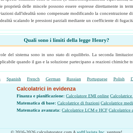
 proprietà delle miscele possono essere espresse direttamente in termi
iazioni dall'idealità sono compensate modificando la concentrazione di 
ealità scalando le pressioni parziali mediante un coefficiente di fugacit
Quali sono i limiti della legge Henry?
le del sistema sono in uno stato di equilibrio. La seconda limitazi
licabile quando il gas e la soluzione partecipano a reazioni chimiche tr
h
Spanish
French
German
Russian
Portuguese
Polish
D
Calcolatrici in evidenza
Finanza e pianificazione:
Calcolatore EMI online
Calcolatrice
Matematica di base:
Calcolatrice di frazioni
Calcolatrice med
Matematica avanzata:
Calcolatrice LCM e HCF
Calcolatrice 
© 2016-2026 calculatoratoz.com A
softUsvista Inc.
venture!