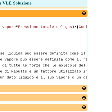
 in VLE Soluzione
 vapore
*
Pressione totale del gas
)/(
Coefficiente d
se liquida può essere definita come il rapporto tr
e vapore può essere definita come il rapporto tra 
 di tutte le forze che le molecole del gas esercit
e di Raoults è un fattore utilizzato in termodinam
un dato liquido e il suo vapore o un dato solido e