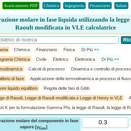
Scaricamento PDF
Chimica
Ingegneria
Finanziario
Salute
azione molare in fase liquida utilizzando la legge
Raoult modificata in VLE calcolatrice
eria
Chimica
Finanziario
Fisica
​Di Più >>
egneria Chimica
Civile
Elettrico
Elettronica
​Di Più >>
modinamica
Calcoli di processo
Dinamica e controllo di proces
librio di fase
Applicazione della termodinamica ai processi di fluss
ore liquido equilibrio
Regola delle fasi di Gibb
ge di Raoult, Legge di Raoult modificata e Legge di Henry in VLE
A
ori K per la formulazione Gamma Phi, la legge di Raoult, la legge di R
razione molare del componente in fase
vapore [y
]
Gas