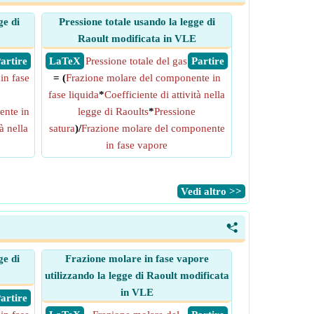
ge di
Pressione totale usando la legge di
Raoult modificata in VLE
 Partire
​ LaTeX
Pressione totale del gas
​ Partire
in fase
= (
Frazione molare del componente in
fase liquida
*
Coefficiente di attività nella
ente in
legge di Raoults
*
Pressione
à nella
satura
)/
Frazione molare del componente
in fase vapore
​Vedi altro >>
<
ge di
Frazione molare in fase vapore
utilizzando la legge di Raoult modificata
in VLE
 Partire