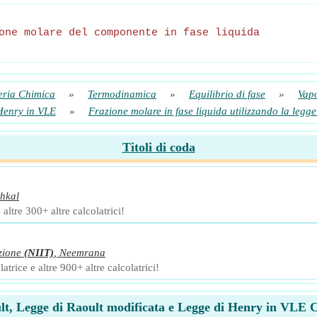
one molare del componente in fase liquida
eria Chimica
»
Termodinamica
»
Equilibrio di fase
»
Vapo
Henry in VLE
»
Frazione molare in fase liquida utilizzando la legg
Titoli di coda
hkal
altre 300+ altre calcolatrici!
zione
(NIIT)
,
Neemrana
trice e altre 900+ altre calcolatrici!
lt, Legge di Raoult modificata e Legge di Henry in VLE C