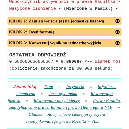
Współczynnik aktywności w prawie Raoultsa
- Wsp
Nasycone ciśnienie
-
(Mierzone w Pascal)
- Ciśn
KROK 1: Zamień wejście (a) na jednostkę bazową
KROK 2: Oceń formułę
KROK 3: Konwertuj wynik na jednostkę wyjścia
OSTATNIA ODPOWIEDŹ
0.680666666666667
≈
0.680667
<--
Ułamek molowy
(Obliczenie zakończone za 00.008 sekund)
Jesteś tutaj
-
Dom
»
Inżynieria
»
Inżynieria
chemiczna
»
Termodynamika
»
Równowaga
fazowa
»
Równowaga pary i cieczy
»
Prawo Raoulta,
zmodyfikowane prawo Raoulta i prawo Henry'ego w VLE
»
Ułamek molowy w fazie ciekłej przy użyciu
zmodyfikowanego prawa Raoulta w VLE