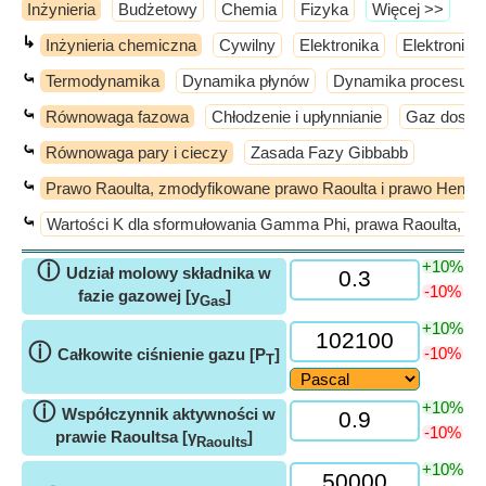
Inżynieria
Budżetowy
Chemia
Fizyka
​Więcej >>
↳
Inżynieria chemiczna
Cywilny
Elektronika
Elektronika
⤿
Termodynamika
Dynamika płynów
Dynamika procesu i k
⤿
Równowaga fazowa
Chłodzenie i upłynnianie
Gaz dosko
⤿
Równowaga pary i cieczy
Zasada Fazy Gibbabb
⤿
Prawo Raoulta, zmodyfikowane prawo Raoulta i prawo Henry
⤿
Wartości K dla sformułowania Gamma Phi, prawa Raoulta, z
+10%
ⓘ
Udział molowy składnika w
-10%
fazie gazowej [y
]
Gas
+10%
ⓘ
-10%
Całkowite ciśnienie gazu [P
]
T
+10%
ⓘ
Współczynnik aktywności w
-10%
prawie Raoultsa [γ
]
Raoults
+10%