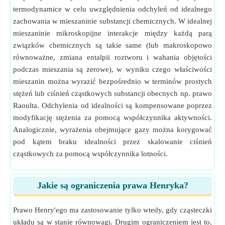
termodynamice w celu uwzględnienia odchyleń od idealnego
zachowania w mieszaninie substancji chemicznych. W idealnej
mieszaninie mikroskopijne interakcje między każdą parą
związków chemicznych są takie same (lub makroskopowo
równoważne, zmiana entalpii roztworu i wahania objętości
podczas mieszania są zerowe), w wyniku czego właściwości
mieszanin można wyrazić bezpośrednio w terminów prostych
stężeń lub ciśnień cząstkowych substancji obecnych np. prawo
Raoulta. Odchylenia od idealności są kompensowane poprzez
modyfikację stężenia za pomocą współczynnika aktywności.
Analogicznie, wyrażenia obejmujące gazy można korygować
pod kątem braku idealności przez skalowanie ciśnień
cząstkowych za pomocą współczynnika lotności.
Jakie są ograniczenia prawa Henryka?
Prawo Henry'ego ma zastosowanie tylko wtedy, gdy cząsteczki
układu są w stanie równowagi. Drugim ograniczeniem jest to,