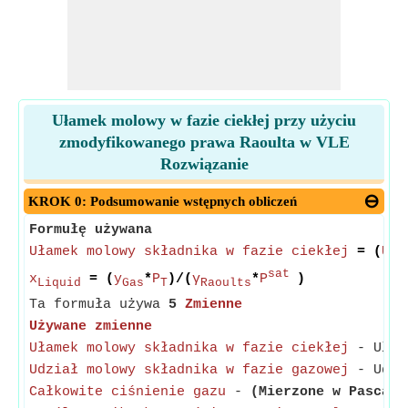
Ułamek molowy w fazie ciekłej przy użyciu
zmodyfikowanego prawa Raoulta w VLE
Rozwiązanie
KROK 0: Podsumowanie wstępnych obliczeń
Formułę używana
Ułamek molowy składnika w fazie ciekłej
= (
Udz
sat
x
= (
y
*
P
)/(
γ
*
P
)
Liquid
Gas
T
Raoults
Ta formuła używa
5
Zmienne
Używane zmienne
Ułamek molowy składnika w fazie ciekłej
- Ułame
Udział molowy składnika w fazie gazowej
- Udzia
Całkowite ciśnienie gazu
-
(Mierzone w Pascal)