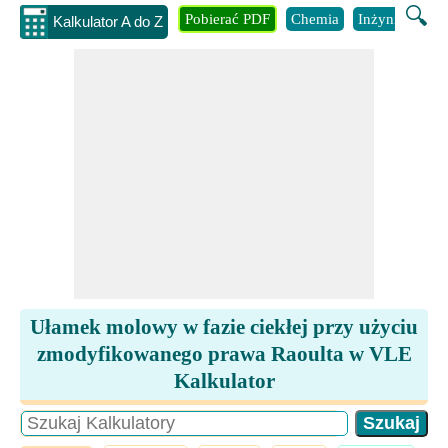
🔍
Pobierać PDF
Chemia
Inżynieria
B
Kalkulator A do Z
Ułamek molowy w fazie ciekłej przy użyciu
zmodyfikowanego prawa Raoulta w VLE
Kalkulator