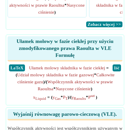
aktywności w prawie Raoultsa
*
Nasycone
składnika w fazie 
ciśnienie
)
ciśni
​Zobacz więcej >>
Ułamek molowy w fazie ciekłej przy użyciu
zmodyfikowanego prawa Raoulta w VLE
Formułę
​LaTeX
Ułamek molowy składnika w fazie ciekłej
=
​Iść
(
Udział molowy składnika w fazie gazowej
*
Całkowite
ciśnienie gazu
)/(
Współczynnik aktywności w prawie
Raoultsa
*
Nasycone ciśnienie
)
sat
x
= (
y
*
P
)/(
γ
*
P
)
Liquid
Gas
T
Raoults
Wyjaśnij równowagę parowo-cieczową (VLE).
Współczynnik aktywności jest współczynnikiem używanym w