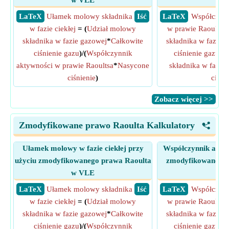
w VLE
V
​ LaTeX
Ułamek molowy składnika
​ Iść
​ LaTeX
Współczynn
w fazie ciekłej
= (
Udział molowy
w prawie Raoultsa
składnika w fazie gazowej
*
Całkowite
składnika w fazie 
ciśnienie gazu
)/(
Współczynnik
ciśnienie gazu
)/(
aktywności w prawie Raoultsa
*
Nasycone
składnika w fazie 
ciśnienie
)
ciśni
​Zobacz więcej >>
Zmodyfikowane prawo Raoulta Kalkulatory
<
Ułamek molowy w fazie ciekłej przy
Współczynnik aktyw
użyciu zmodyfikowanego prawa Raoulta
zmodyfikowanego 
w VLE
V
​ LaTeX
Ułamek molowy składnika
​ Iść
​ LaTeX
Współczynn
w fazie ciekłej
= (
Udział molowy
w prawie Raoultsa
składnika w fazie gazowej
*
Całkowite
składnika w fazie 
ciśnienie gazu
)/(
Współczynnik
ciśnienie gazu
)/(