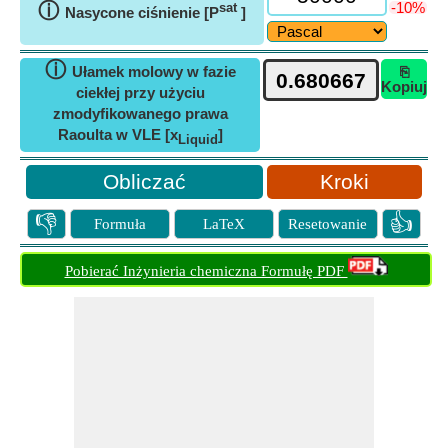
ⓘ
-10%
sat
Nasycone ciśnienie [P
]
ⓘ
Ułamek molowy w fazie
⎘
Kopiuj
ciekłej przy użyciu
zmodyfikowanego prawa
Raoulta w VLE [x
]
Liquid
Kroki
👎
👍
Formuła
LaTeX
Resetowanie
Pobierać Inżynieria chemiczna Formułę PDF