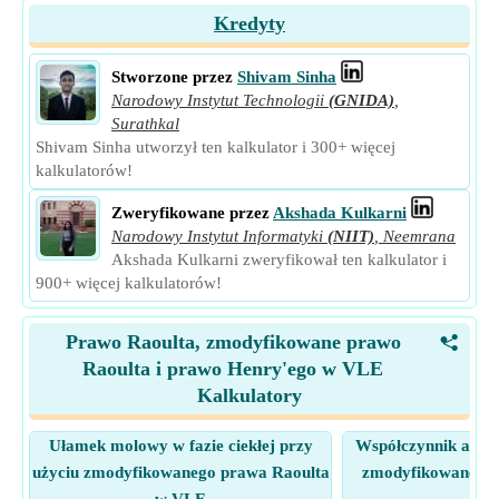
Kredyty
Stworzone przez
Shivam Sinha
Narodowy Instytut Technologii
(GNIDA)
,
Surathkal
Shivam Sinha utworzył ten kalkulator i 300+ więcej
kalkulatorów!
Zweryfikowane przez
Akshada Kulkarni
Narodowy Instytut Informatyki
(NIIT)
,
Neemrana
Akshada Kulkarni zweryfikował ten kalkulator i
900+ więcej kalkulatorów!
Prawo Raoulta, zmodyfikowane prawo
<
Raoulta i prawo Henry'ego w VLE
Kalkulatory
Ułamek molowy w fazie ciekłej przy
Współczynnik aktyw
użyciu zmodyfikowanego prawa Raoulta
zmodyfikowanego 