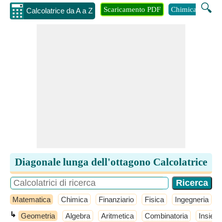
🔍
Scaricamento PDF
Chimica
Inge
Calcolatrice da A a Z
Diagonale lunga dell'ottagono Calcolatrice
Matematica
Chimica
Finanziario
Fisica
Ingegneria
↳
Geometria
Algebra
Aritmetica
Combinatoria
Insiemi