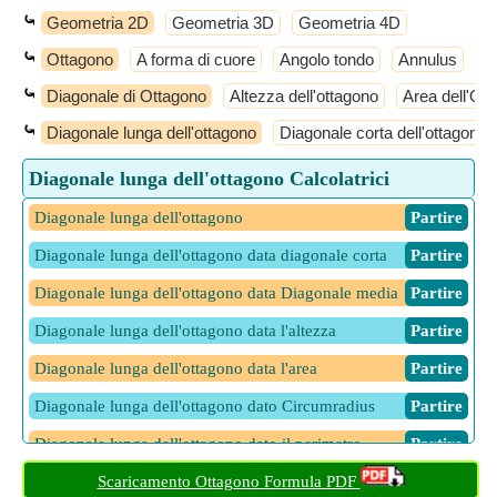
⤿
Geometria 2D
Geometria 3D
Geometria 4D
⤿
Ottagono
A forma di cuore
Angolo tondo
Annulus
A
⤿
Diagonale di Ottagono
Altezza dell'ottagono
Area dell'Ot
⤿
Diagonale lunga dell'ottagono
Diagonale corta dell'ottagono
Diagonale lunga dell'ottagono Calcolatrici
Diagonale lunga dell'ottagono
​ Partire
Diagonale lunga dell'ottagono data diagonale corta
​ Partire
Diagonale lunga dell'ottagono data Diagonale media
​ Partire
Diagonale lunga dell'ottagono data l'altezza
​ Partire
Diagonale lunga dell'ottagono data l'area
​ Partire
Diagonale lunga dell'ottagono dato Circumradius
​ Partire
Diagonale lunga dell'ottagono dato il perimetro
​ Partire
Diagonale lunga dell'ottagono dato Inradius
Scaricamento Ottagono Formula PDF
​ Partire