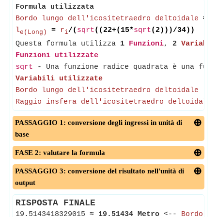
Formula utilizzata
Bordo lungo dell'icositetraedro deltoidale
=
R
l
=
r
/(
sqrt
((22+(15*
sqrt
(2)))/34))
e(Long)
i
Questa formula utilizza
1
Funzioni
,
2
Variabil
Funzioni utilizzate
sqrt
- Una funzione radice quadrata è una funz
Variabili utilizzate
Bordo lungo dell'icositetraedro deltoidale
-
(
Raggio insfera dell'icositetraedro deltoidale
PASSAGGIO 1: conversione degli ingressi in unità di
base
FASE 2: valutare la formula
PASSAGGIO 3: conversione del risultato nell'unità di
output
RISPOSTA FINALE
19.5143418329015
≈
19.51434 Metro
<--
Bordo lu