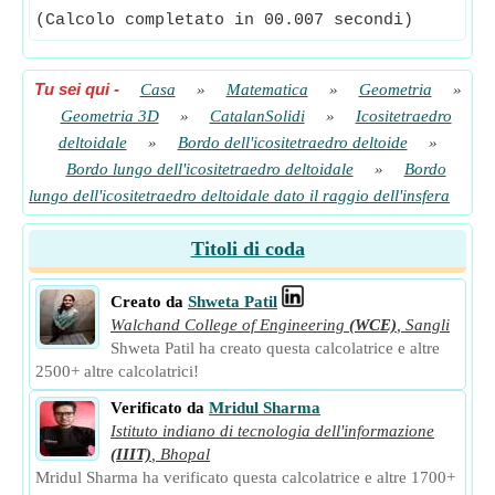
(Calcolo completato in 00.007 secondi)
Tu sei qui
-
Casa
»
Matematica
»
Geometria
»
Geometria 3D
»
CatalanSolidi
»
Icositetraedro
deltoidale
»
Bordo dell'icositetraedro deltoide
»
Bordo lungo dell'icositetraedro deltoidale
»
Bordo
lungo dell'icositetraedro deltoidale dato il raggio dell'insfera
Titoli di coda
Creato da
Shweta Patil
Walchand College of Engineering
(WCE)
,
Sangli
Shweta Patil ha creato questa calcolatrice e altre
2500+ altre calcolatrici!
Verificato da
Mridul Sharma
Istituto indiano di tecnologia dell'informazione
(IIIT)
,
Bhopal
Mridul Sharma ha verificato questa calcolatrice e altre 1700+