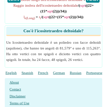
Raggio insfera dell'icositetraedro deltoidale
/(
sqrt
((22+
(15*
sqrt
(2)))/34))
l
=
r
/(
sqrt
((22+(15*
sqrt
(2)))/34))
e(Long)
i
Cos'è l'icositetraedro deltoidale?
Un Icositetraedro deltoidale è un poliedro con facce deltoidi
(aquilone), che hanno tre angoli di 81,579° e uno di 115,263°.
Ha otto vertici con tre spigoli e diciotto vertici con quattro
spigoli. In totale, ha 24 facce, 48 spigoli, 26 vertici.
English
Spanish
French
German
Russian
Portuguese
About
Contact
Disclaimer
Terms of Use