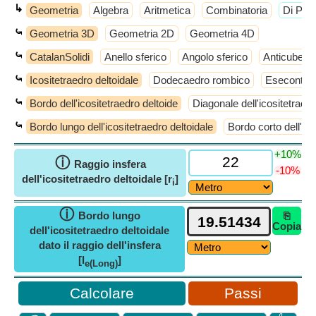
↳
Geometria
Algebra
Aritmetica
Combinatoria
​Di Più
⤿
Geometria 3D
Geometria 2D
Geometria 4D
⤿
CatalanSolidi
Anello sferico
Angolo sferico
Anticube
⤿
Icositetraedro deltoidale
Dodecaedro rombico
Esecontaed
⤿
Bordo dell'icositetraedro deltoide
Diagonale dell'icositetraedr
⤿
Bordo lungo dell'icositetraedro deltoidale
Bordo corto dell'ico
+10%
ⓘ
Raggio insfera
-10%
dell'icositetraedro deltoidale [r
]
i
ⓘ
Bordo lungo
⎘
Copia
dell'icositetraedro deltoidale
dato il raggio dell'insfera
[l
]
e(Long)
Passi