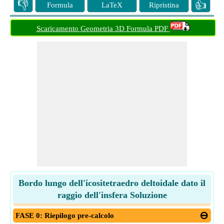
👎
👍
Formula
LaTeX
Ripristina
Scaricamento Geometria 3D Formula PDF
Bordo lungo dell'icositetraedro deltoidale dato il
raggio dell'insfera Soluzione
FASE 0: Riepilogo pre-calcolo