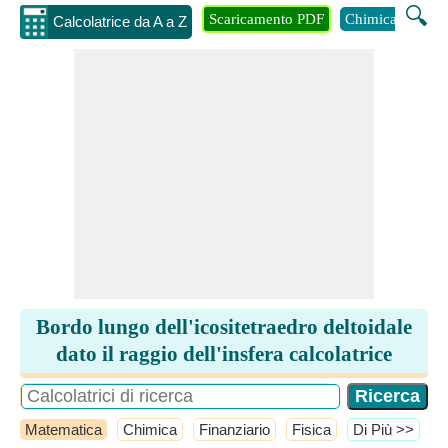
🔍
Scaricamento PDF
Chimica
Inge
Calcolatrice da A a Z
Bordo lungo dell'icositetraedro deltoidale
dato il raggio dell'insfera calcolatrice
Matematica
Chimica
Finanziario
Fisica
​Di Più >>