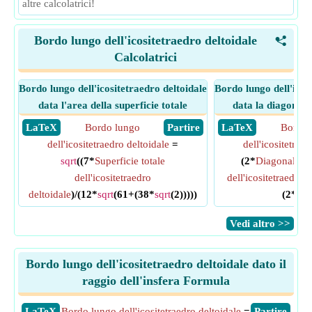
altre calcolatrici!
Bordo lungo dell'icositetraedro deltoidale
<
Calcolatrici
Bordo lungo dell'icositetraedro deltoidale
Bordo lungo dell'icos
data l'area della superficie totale
data la diagonal
​ LaTeX
Bordo lungo
​ Partire
​ LaTeX
Bordo 
dell'icositetraedro deltoidale
=
dell'icositetrae
sqrt
((7*
Superficie totale
(2*
Diagonale di
dell'icositetraedro
dell'icositetraedro 
deltoidale
)/(12*
sqrt
(61+(38*
sqrt
(2)))))
(2*
sqr
​Vedi altro >>
Bordo lungo dell'icositetraedro deltoidale dato il
raggio dell'insfera Formula
​LaTeX
Bordo lungo dell'icositetraedro deltoidale
=
​Partire