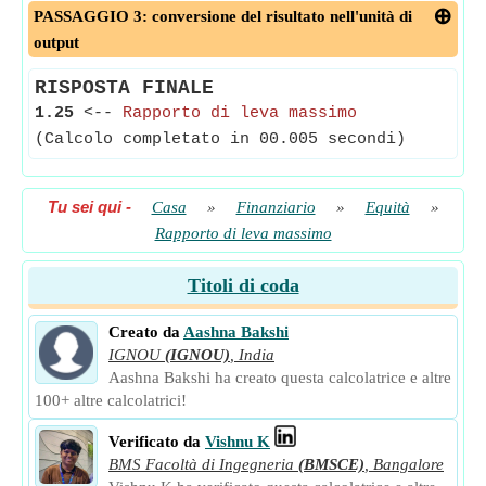
PASSAGGIO 3: conversione del risultato nell'unità di
output
RISPOSTA FINALE
1.25
<--
Rapporto di leva massimo
(Calcolo completato in 00.005 secondi)
Tu sei qui
-
Casa
»
Finanziario
»
Equità
»
Rapporto di leva massimo
Titoli di coda
Creato da
Aashna Bakshi
IGNOU
(IGNOU)
,
India
Aashna Bakshi ha creato questa calcolatrice e altre
100+ altre calcolatrici!
Verificato da
Vishnu K
BMS Facoltà di Ingegneria
(BMSCE)
,
Bangalore