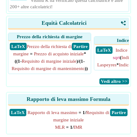
Vishnu K ha verificato questa calcolatrice e altre
200+ altre calcolatrici!
Equità Calcolatrici
<
Prezzo della richiesta di margine
Indice Fis
​ LaTeX
Prezzo della richiesta di
​ Partire
​ LaTeX
Indice Fish
margine
=
Prezzo di acquisto iniziale
*
sqrt
(
Indice d
((1-
Requisito di margine iniziale
)/(1-
Laspeyres
*
Indice de
Requisito di margine di mantenimento
))
​Vedi altro >>
Rapporto di leva massimo Formula
​LaTeX
Rapporto di leva massimo
= 1/
Requisito di
​Partire
margine iniziale
MLR
= 1/
IMR