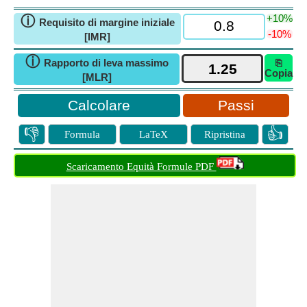
+10%
ⓘ
Requisito di margine iniziale
-10%
[IMR]
ⓘ
Rapporto di leva massimo
⎘
Copia
[MLR]
Passi
👎
👍
Formula
LaTeX
Ripristina
Scaricamento Equità Formule PDF