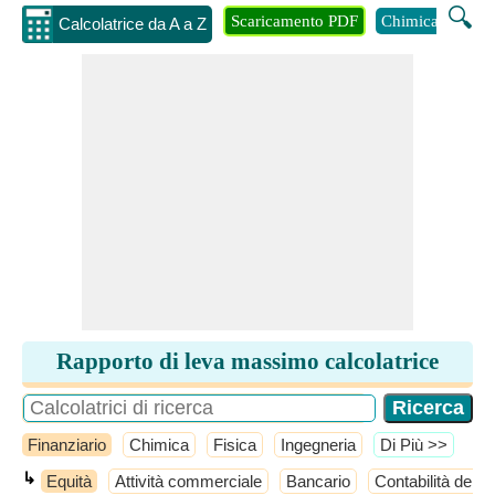
🔍
Scaricamento PDF
Chimica
Inge
Calcolatrice da A a Z
Rapporto di leva massimo calcolatrice
Finanziario
Chimica
Fisica
Ingegneria
​Di Più >>
↳
Equità
Attività commerciale
Bancario
Contabilità dei co