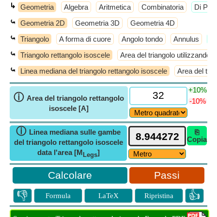
↳
Geometria
Algebra
Aritmetica
Combinatoria
​Di Più
⤿
Geometria 2D
Geometria 3D
Geometria 4D
⤿
Triangolo
A forma di cuore
Angolo tondo
Annulus
​D
⤿
Triangolo rettangolo isoscele
Area del triangolo utilizzando i
⤿
Linea mediana del triangolo rettangolo isoscele
Area del tria
+10%
ⓘ
Area del triangolo rettangolo
-10%
isoscele [A]
ⓘ
Linea mediana sulle gambe
⎘
Copia
del triangolo rettangolo isoscele
data l'area [M
]
Legs
Passi
👎
👍
Formula
LaTeX
Ripristina