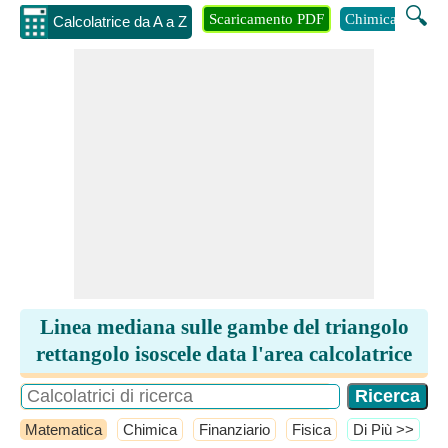
🔍
Scaricamento PDF
Chimica
Inge
Calcolatrice da A a Z
Linea mediana sulle gambe del triangolo
rettangolo isoscele data l'area calcolatrice
Matematica
Chimica
Finanziario
Fisica
​Di Più >>