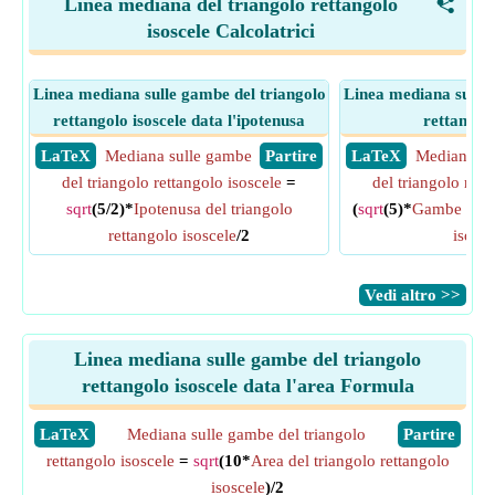
Linea mediana del triangolo rettangolo
<
isoscele Calcolatrici
Linea mediana sulle gambe del triangolo
Linea mediana sulle 
rettangolo isoscele data l'ipotenusa
rettangolo
​ LaTeX
Mediana sulle gambe
​ Partire
​ LaTeX
Mediana su
del triangolo rettangolo isoscele
=
del triangolo rett
sqrt
(5/2)*
Ipotenusa del triangolo
(
sqrt
(5)*
Gambe del t
rettangolo isoscele
/2
isosce
​Vedi altro >>
Linea mediana sulle gambe del triangolo
rettangolo isoscele data l'area Formula
​LaTeX
Mediana sulle gambe del triangolo
​Partire
rettangolo isoscele
=
sqrt
(10*
Area del triangolo rettangolo
isoscele
)/2