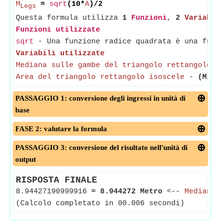
M
=
sqrt
(10*
A
)/2
Legs
Questa formula utilizza
1
Funzioni
,
2
Variabil
Funzioni utilizzate
sqrt
- Una funzione radice quadrata è una funz
Variabili utilizzate
Mediana sulle gambe del triangolo rettangolo i
Area del triangolo rettangolo isoscele
-
(Misu
PASSAGGIO 1: conversione degli ingressi in unità di
base
FASE 2: valutare la formula
PASSAGGIO 3: conversione del risultato nell'unità di
output
RISPOSTA FINALE
8.94427190999916
≈
8.944272 Metro
<--
Mediana 
(Calcolo completato in 00.006 secondi)