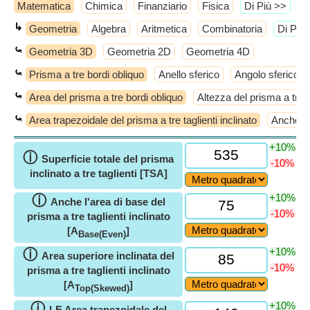
Matematica
Chimica
Finanziario
Fisica
​Di Più >>
↳
Geometria
Algebra
Aritmetica
Combinatoria
​Di Più
⤿
Geometria 3D
Geometria 2D
Geometria 4D
⤿
Prisma a tre bordi obliquo
Anello sferico
Angolo sferico
⤿
Area del prisma a tre bordi obliquo
Altezza del prisma a tre b
⤿
Area trapezoidale del prisma a tre taglienti inclinato
Anche l'a
+10%
ⓘ
Superficie totale del prisma
-10%
inclinato a tre taglienti [TSA]
+10%
ⓘ
Anche l'area di base del
-10%
prisma a tre taglienti inclinato
[A
]
Base(Even)
+10%
ⓘ
Area superiore inclinata del
-10%
prisma a tre taglienti inclinato
[A
]
Top(Skewed)
+10%
ⓘ
LE Area trapezoidale del