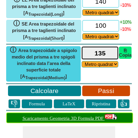
-10%
prisma a tre taglienti inclinato
[A
]
Trapezoidal(Long)
+10%
ⓘ
SE Area trapezoidale del
-10%
prisma a tre taglienti inclinato
[A
]
Trapezoidal(Short)
ⓘ
Area trapezoidale a spigolo
⎘
Copia
medio del prisma a tre spigoli
inclinato data l'area della
superficie totale
[A
]
Trapezoidal(Medium)
Passi
👎
👍
Formula
LaTeX
Ripristina
Scaricamento Geometria 3D Formula PDF