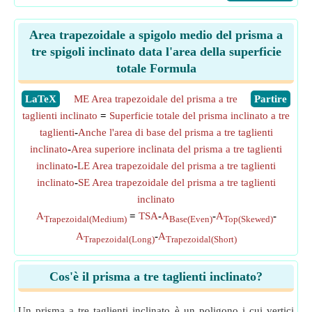
Area trapezoidale a spigolo medio del prisma a
tre spigoli inclinato data l'area della superficie
totale Formula
​LaTeX
ME Area trapezoidale del prisma a tre
​Partire
taglienti inclinato
=
Superficie totale del prisma inclinato a tre
taglienti
-
Anche l'area di base del prisma a tre taglienti
inclinato
-
Area superiore inclinata del prisma a tre taglienti
inclinato
-
LE Area trapezoidale del prisma a tre taglienti
inclinato
-
SE Area trapezoidale del prisma a tre taglienti
inclinato
A
=
TSA
-
A
-
A
-
Trapezoidal(Medium)
Base(Even)
Top(Skewed)
A
-
A
Trapezoidal(Long)
Trapezoidal(Short)
Cos'è il prisma a tre taglienti inclinato?
Un prisma a tre taglienti inclinato è un poligono i cui vertici