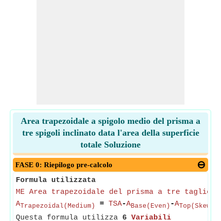
Area trapezoidale a spigolo medio del prisma a
tre spigoli inclinato data l'area della superficie
totale Soluzione
FASE 0: Riepilogo pre-calcolo
Formula utilizzata
ME Area trapezoidale del prisma a tre taglient
A
=
TSA
-
A
-
A
Trapezoidal(Medium)
Base(Even)
Top(Skewed
Questa formula utilizza
6
Variabili