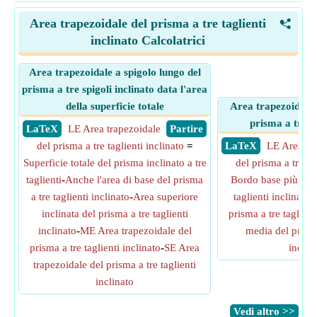
Area trapezoidale del prisma a tre taglienti
<
inclinato Calcolatrici
Area trapezoidale a spigolo lungo del
prisma a tre spigoli inclinato data l'area
della superficie totale
Area trapezoidale 
prisma a tre b
​ LaTeX
LE Area trapezoidale
​ Partire
del prisma a tre taglienti inclinato
=
​ LaTeX
LE Area tr
Superficie totale del prisma inclinato a tre
del prisma a tre ta
taglienti
-
Anche l'area di base del prisma
Bordo base più lung
a tre taglienti inclinato
-
Area superiore
taglienti inclinato
*
inclinata del prisma a tre taglienti
prisma a tre taglient
inclinato
-
ME Area trapezoidale del
media del prisma
prisma a tre taglienti inclinato
-
SE Area
inclin
trapezoidale del prisma a tre taglienti
inclinato
​Vedi altro >>