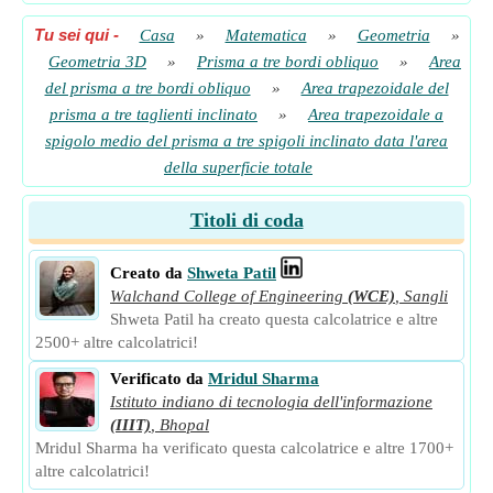
Tu sei qui
-
Casa
»
Matematica
»
Geometria
»
Geometria 3D
»
Prisma a tre bordi obliquo
»
Area
del prisma a tre bordi obliquo
»
Area trapezoidale del
prisma a tre taglienti inclinato
»
Area trapezoidale a
spigolo medio del prisma a tre spigoli inclinato data l'area
della superficie totale
Titoli di coda
Creato da
Shweta Patil
Walchand College of Engineering
(WCE)
,
Sangli
Shweta Patil ha creato questa calcolatrice e altre
2500+ altre calcolatrici!
Verificato da
Mridul Sharma
Istituto indiano di tecnologia dell'informazione
(IIIT)
,
Bhopal
Mridul Sharma ha verificato questa calcolatrice e altre 1700+
altre calcolatrici!