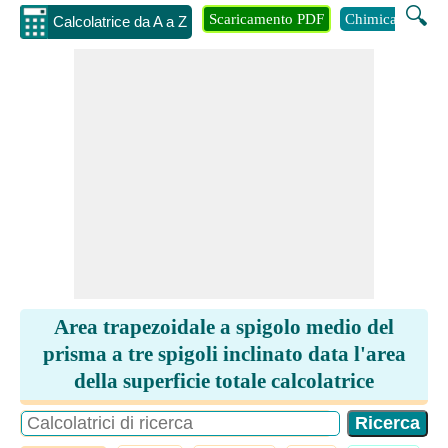
🔍
Scaricamento PDF
Chimica
Inge
Calcolatrice da A a Z
Area trapezoidale a spigolo medio del
prisma a tre spigoli inclinato data l'area
della superficie totale calcolatrice