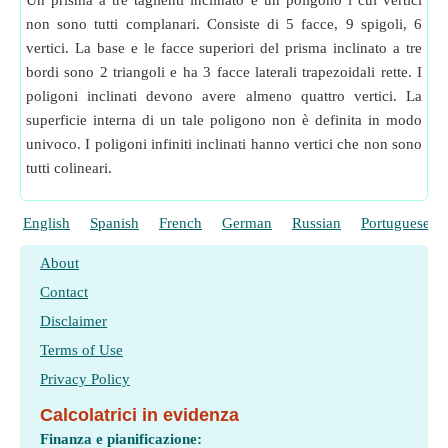
Un prisma a tre taglienti inclinato è un poligono i cui vertici
non sono tutti complanari. Consiste di 5 facce, 9 spigoli, 6
vertici. La base e le facce superiori del prisma inclinato a tre
bordi sono 2 triangoli e ha 3 facce laterali trapezoidali rette. I
poligoni inclinati devono avere almeno quattro vertici. La
superficie interna di un tale poligono non è definita in modo
univoco. I poligoni infiniti inclinati hanno vertici che non sono
tutti colineari.
English
Spanish
French
German
Russian
Portuguese
About
Contact
Disclaimer
Terms of Use
Privacy Policy
Calcolatrici in evidenza
Finanza e pianificazione: