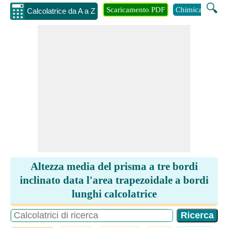
🔍
Scaricamento PDF
Chimica
Inge
Calcolatrice da A a Z
Altezza media del prisma a tre bordi
inclinato data l'area trapezoidale a bordi
lunghi calcolatrice