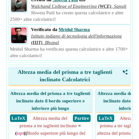
Walchand College of Engineering
(WCE)
,
Sangli
Shweta Patil ha creato questa calcolatrice e altre
2500+ altre calcolatrici!
Verificato da
Mridul Sharma
Istituto indiano di tecnologia dell'informazione
(IIIT)
,
Bhopal
Mridul Sharma ha verificato questa calcolatrice e altre 1700+
altre calcolatrici!
Altezza media del prisma a tre taglienti
<
inclinato Calcolatrici
Altezza media del prisma a tre taglienti
Altezza media del pr
inclinato dato il bordo superiore e
inclinato dato il 
inferiore più lungo
inferiore 
​ LaTeX
Altezza media del
​ Partire
​ LaTeX
Altezza m
prisma a tre taglienti inclinato
=
prisma a tre taglient
(
sqrt
((
Bordo superiore più lungo del
altezza del prisma a tr