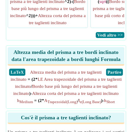
prisma a tre taglienti inclinato
^2)-(
Bordo
(
sqrt
((
Bordo superi
base più lungo del prisma a tre taglienti
prisma a tre taglienti 
inclinato
^2)))+
Altezza corta del prisma a
base più corto del pr
tre taglienti inclinato
inclinat
​Vedi altro >>
Altezza media del prisma a tre bordi inclinato
data l'area trapezoidale a bordi lunghi Formula
​LaTeX
Altezza media del prisma a tre taglienti
​Partire
inclinato
= (2*
LE Area trapezoidale del prisma a tre taglienti
inclinato
/
Bordo base più lungo del prisma a tre taglienti
inclinato
)-
Altezza corta del prisma a tre taglienti inclinato
h
= (2*
A
/
l
)-
h
Medium
Trapezoidal(Long)
e(Long Base)
Short
Cos'è il prisma a tre taglienti inclinato?