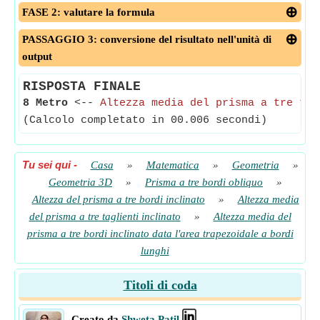
FASE 2: valutare la formula
PASSAGGIO 3: conversione del risultato nell'unità di
output
RISPOSTA FINALE
8 Metro
<--
Altezza media del prisma a tre tag
(Calcolo completato in 00.006 secondi)
Tu sei qui
-
Casa
»
Matematica
»
Geometria
»
Geometria 3D
»
Prisma a tre bordi obliquo
»
Altezza del prisma a tre bordi inclinato
»
Altezza media
del prisma a tre taglienti inclinato
»
Altezza media del
prisma a tre bordi inclinato data l'area trapezoidale a bordi
lunghi
Titoli di coda
Creato da
Shweta Patil