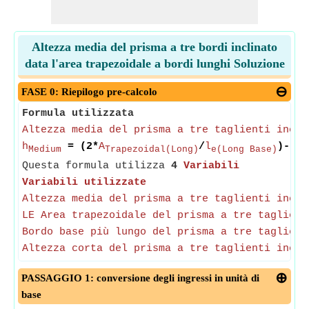
Altezza media del prisma a tre bordi inclinato
data l'area trapezoidale a bordi lunghi Soluzione
FASE 0: Riepilogo pre-calcolo
Formula utilizzata
Altezza media del prisma a tre taglienti incli
h
= (2*
A
/
l
)-
h
Medium
Trapezoidal(Long)
e(Long Base)
Sh
Questa formula utilizza
4
Variabili
Variabili utilizzate
Altezza media del prisma a tre taglienti incli
LE Area trapezoidale del prisma a tre taglient
Bordo base più lungo del prisma a tre taglient
Altezza corta del prisma a tre taglienti incli
PASSAGGIO 1: conversione degli ingressi in unità di
base