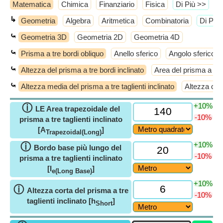
Matematica
Chimica
Finanziario
Fisica
​Di Più >>
↳
Geometria
Algebra
Aritmetica
Combinatoria
​Di Più
⤿
Geometria 3D
Geometria 2D
Geometria 4D
⤿
Prisma a tre bordi obliquo
Anello sferico
Angolo sferico
⤿
Altezza del prisma a tre bordi inclinato
Area del prisma a tre
⤿
Altezza media del prisma a tre taglienti inclinato
Altezza cort
+10%
ⓘ
LE Area trapezoidale del
-10%
prisma a tre taglienti inclinato
[A
]
Trapezoidal(Long)
+10%
ⓘ
Bordo base più lungo del
-10%
prisma a tre taglienti inclinato
[l
]
e(Long Base)
+10%
ⓘ
Altezza corta del prisma a tre
-10%
taglienti inclinato [h
]
Short