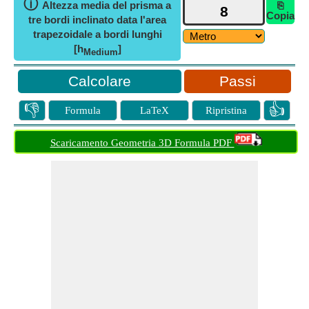
ⓘ
Altezza media del prisma a
⎘
Copia
tre bordi inclinato data l'area
trapezoidale a bordi lunghi
[h
]
Medium
Passi
👎
👍
Formula
LaTeX
Ripristina
Scaricamento Geometria 3D Formula PDF