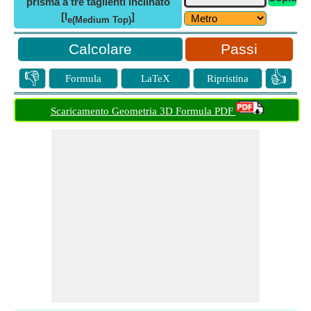
prisma a tre taglienti inclinato
[l
]
e(Medium Top)
Passi
👎
👍
Formula
LaTeX
Ripristina
Scaricamento Geometria 3D Formula PDF