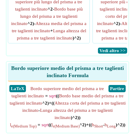
superiore più lungo del prisma a tre
superiore più cort
taglienti inclinato
^2-
Bordo base più
taglienti inclinato
^
lungo del prisma a tre taglienti
corto del prisma
inclinato
^2)-
Altezza media del prisma a
inclinato
^2)-
Altezza
tre taglienti inclinato
+
Lunga altezza del
tre taglienti inclinato
prisma a tre taglienti inclinato
)^2)
prisma a tre taglie
​Vedi altro >>
Bordo superiore medio del prisma a tre taglienti
inclinato Formula
​LaTeX
Bordo superiore medio del prisma a tre
​Partire
taglienti inclinato
=
sqrt
((
Bordo base medio del prisma a tre
taglienti inclinato
^2)+((
Altezza corta del prisma a tre taglienti
inclinato
-
Lunga altezza del prisma a tre taglienti
inclinato
)^2))
l
=
sqrt
((
l
^2)+((
h
-
h
)^2))
e(Medium Top)
e(Medium Base)
Short
Long