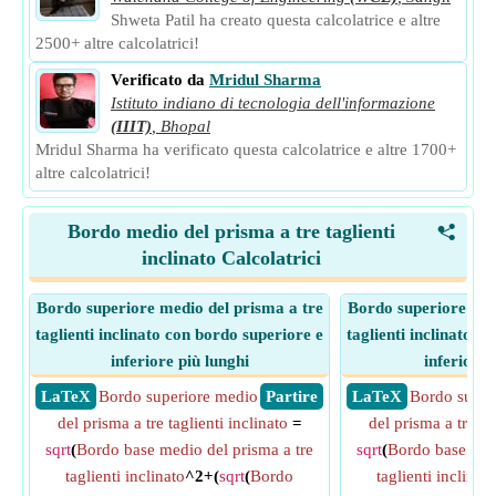
Shweta Patil ha creato questa calcolatrice e altre
2500+ altre calcolatrici!
Verificato da
Mridul Sharma
Istituto indiano di tecnologia dell'informazione
(IIIT)
,
Bhopal
Mridul Sharma ha verificato questa calcolatrice e altre 1700+
altre calcolatrici!
Bordo medio del prisma a tre taglienti
<
inclinato Calcolatrici
Bordo superiore medio del prisma a tre
Bordo superiore med
taglienti inclinato con bordo superiore e
taglienti inclinato c
inferiore più lunghi
inferiore 
​ LaTeX
Bordo superiore medio
​ Partire
​ LaTeX
Bordo super
del prisma a tre taglienti inclinato
=
del prisma a tre ta
sqrt
(
Bordo base medio del prisma a tre
sqrt
(
Bordo base medi
taglienti inclinato
^2+(
sqrt
(
Bordo
taglienti inclinato