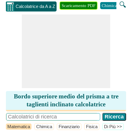
🔍
Scaricamento PDF
Chimica
Inge
Calcolatrice da A a Z
Bordo superiore medio del prisma a tre
taglienti inclinato calcolatrice
Matematica
Chimica
Finanziario
Fisica
​Di Più >>