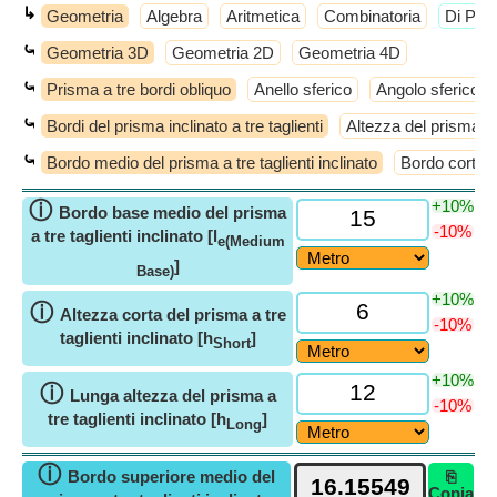
↳
Geometria
Algebra
Aritmetica
Combinatoria
​Di Più
⤿
Geometria 3D
Geometria 2D
Geometria 4D
⤿
Prisma a tre bordi obliquo
Anello sferico
Angolo sferico
⤿
Bordi del prisma inclinato a tre taglienti
Altezza del prisma a t
⤿
Bordo medio del prisma a tre taglienti inclinato
Bordo corto de
+10%
ⓘ
Bordo base medio del prisma
-10%
a tre taglienti inclinato [l
e(Medium
]
Base)
+10%
ⓘ
Altezza corta del prisma a tre
-10%
taglienti inclinato [h
]
Short
+10%
ⓘ
Lunga altezza del prisma a
-10%
tre taglienti inclinato [h
]
Long
ⓘ
Bordo superiore medio del
⎘
Copia