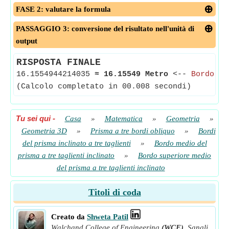
FASE 2: valutare la formula
PASSAGGIO 3: conversione del risultato nell'unità di
output
RISPOSTA FINALE
16.1554944214035
≈
16.15549 Metro
<--
Bordo su
(Calcolo completato in 00.008 secondi)
Tu sei qui
-
Casa
»
Matematica
»
Geometria
»
Geometria 3D
»
Prisma a tre bordi obliquo
»
Bordi
del prisma inclinato a tre taglienti
»
Bordo medio del
prisma a tre taglienti inclinato
»
Bordo superiore medio
del prisma a tre taglienti inclinato
Titoli di coda
Creato da
Shweta Patil
Walchand College of Engineering
(WCE)
,
Sangli