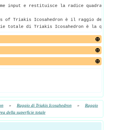
me input e restituisce la radice quadrata del nume
s of Triakis Icosahedron è il raggio della sfera p
ie totale di Triakis Icosahedron è la quantità o l
on
»
Raggio di Triakis Icosahedron
»
Raggio
ea della superficie totale