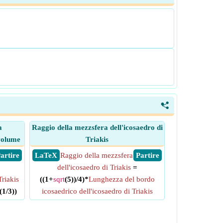
<
a
Raggio della mezzsfera dell'icosaedro di
 volume
Triakis
 Partire
​ LaTeX
Raggio della mezzsfera
​ Partire
dell'icosaedro di Triakis
=
riakis
((1+
sqrt
(5))/4)*
Lunghezza del bordo
(1/3))
icosaedrico dell'icosaedro di Triakis