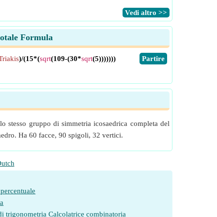
​Vedi altro >>
 totale Formula
Triakis
)/(15*(
sqrt
(109-(30*
sqrt
(5)))))))
​Partire
 lo stesso gruppo di simmetria icosaedrica completa del
dro. Ha 60 facce, 90 spigoli, 32 vertici.
utch
 percentuale
ia
di trigonometria
Calcolatrice combinatoria