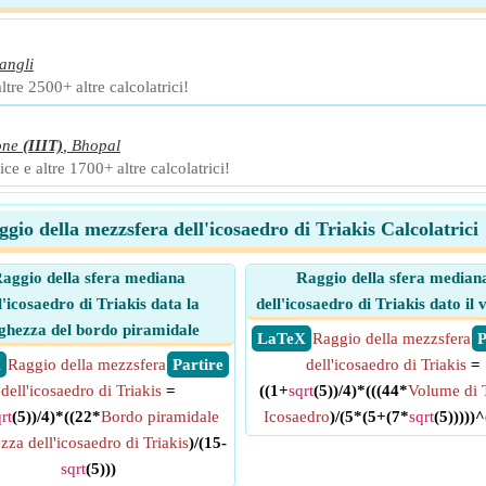
angli
ltre 2500+ altre calcolatrici!
one
(IIIT)
,
Bhopal
ce e altre 1700+ altre calcolatrici!
gio della mezzsfera dell'icosaedro di Triakis Calcolatrici
aggio della sfera mediana
Raggio della sfera median
l'icosaedro di Triakis data la
dell'icosaedro di Triakis dato il
ghezza del bordo piramidale
​ LaTeX
Raggio della mezzsfera
​
X
Raggio della mezzsfera
​ Partire
dell'icosaedro di Triakis
=
dell'icosaedro di Triakis
=
((1+
sqrt
(5))/4)*(((44*
Volume di T
rt
(5))/4)*((22*
Bordo piramidale
Icosaedro
)/(5*(5+(7*
sqrt
(5)))))^
za dell'icosaedro di Triakis
)/(15-
sqrt
(5)))