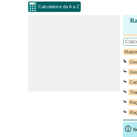
Calcolatrice da A a Z
Ra
Matem
↳
Geo
⤿
Geo
⤿
Cat
⤿
Tri
⤿
Rag
⤿
Rag
ⓘ
S