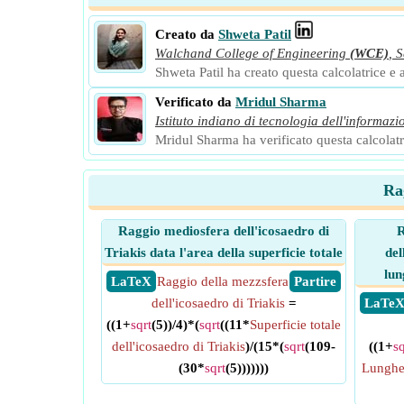
Creato da
Shweta Patil
Walchand College of Engineering
(WCE)
,
S
Shweta Patil ha creato questa calcolatrice e a
Verificato da
Mridul Sharma
Istituto indiano di tecnologia dell'informazi
Mridul Sharma ha verificato questa calcolatri
Rag
Raggio mediosfera dell'icosaedro di
R
Triakis data l'area della superficie totale
del
lun
​ LaTeX
Raggio della mezzsfera
​ Partire
dell'icosaedro di Triakis
=
​ LaTe
((1+
sqrt
(5))/4)*(
sqrt
((11*
Superficie totale
dell'icosaedro di Triakis
)/(15*(
sqrt
(109-
((1+
sq
(30*
sqrt
(5)))))))
Lunghez