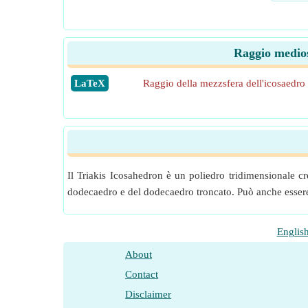
Raggio mediosf
​LaTeX
Raggio della mezzsfera dell'icosaedro 
Il Triakis Icosahedron è un poliedro tridimensionale c
dodecaedro e del dodecaedro troncato. Può anche essere c
Englis
About
Contact
Disclaimer