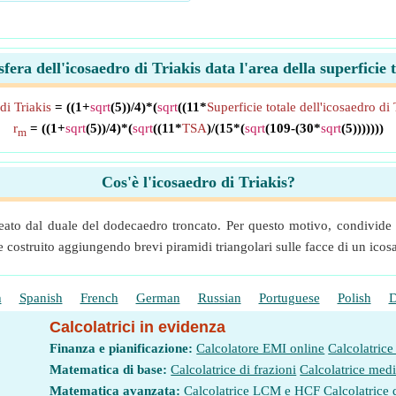
era dell'icosaedro di Triakis data l'area della superficie
di Triakis
= ((1+
sqrt
(5))/4)*(
sqrt
((11*
Superficie totale dell'icosaedro di 
r
= ((1+
sqrt
(5))/4)*(
sqrt
((11*
TSA
)/(15*(
sqrt
(109-(30*
sqrt
(5)))))))
m
Cos'è l'icosaedro di Triakis?
reato dal duale del dodecaedro troncato. Per questo motivo, condivide
ostruito aggiungendo brevi piramidi triangolari sulle facce di un icosae
h
Spanish
French
German
Russian
Portuguese
Polish
D
Calcolatrici in evidenza
Finanza e pianificazione:
Calcolatore EMI online
Calcolatrice
Matematica di base:
Calcolatrice di frazioni
Calcolatrice med
Matematica avanzata:
Calcolatrice LCM e HCF
Calcolatrice 