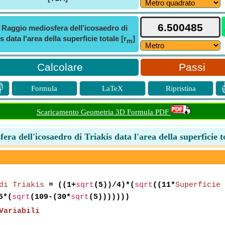
ⓘ
Raggio mediosfera dell'icosaedro di
s data l'area della superficie totale [r
]
m
Passi

Formula
LaTeX
Ripristina
Scaricamento Geometria 3D Formula PDF
era dell'icosaedro di Triakis data l'area della superficie t
di Triakis
= ((1+
sqrt
(5))/4)*(
sqrt
((11*
Superficie 
5*(
sqrt
(109-(30*
sqrt
(5)))))))
Variabili