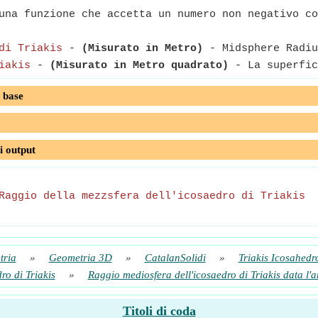
na funzione che accetta un numero non negativo co
di Triakis
-
(Misurato in Metro)
- Midsphere Radiu
iakis
-
(Misurato in Metro quadrato)
- La superfic
 base
i output
Raggio della mezzsfera dell'icosaedro di Triakis
tria
»
Geometria 3D
»
CatalanSolidi
»
Triakis Icosahedr
ro di Triakis
»
Raggio mediosfera dell'icosaedro di Triakis data l'ar
Titoli di coda