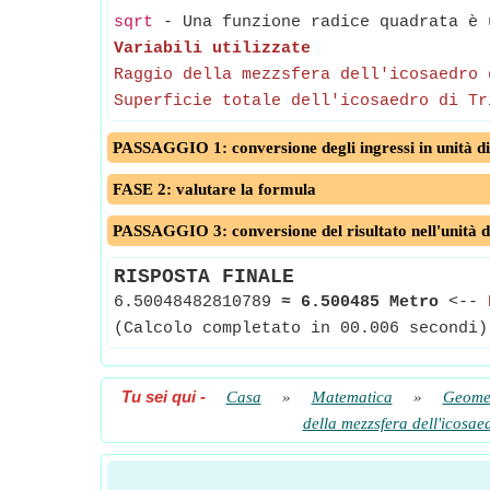
sqrt
- Una funzione radice quadrata è u
Variabili utilizzate
Raggio della mezzsfera dell'icosaedro 
Superficie totale dell'icosaedro di Tr
PASSAGGIO 1: conversione degli ingressi in unità di
FASE 2: valutare la formula
PASSAGGIO 3: conversione del risultato nell'unità d
RISPOSTA FINALE
6.50048482810789
≈
6.500485 Metro
<--
(Calcolo completato in 00.006 secondi)
Tu sei qui
-
Casa
»
Matematica
»
Geome
della mezzsfera dell'icosaed