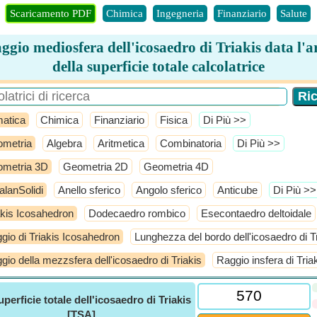
Scaricamento PDF
Chimica
Ingegneria
Finanziario
Salute
ggio mediosfera dell'icosaedro di Triakis data l'a
della superficie totale calcolatrice
atica
Chimica
Finanziario
Fisica
​Di Più >>
metria
Algebra
Aritmetica
Combinatoria
​Di Più >>
metria 3D
Geometria 2D
Geometria 4D
alanSolidi
Anello sferico
Angolo sferico
Anticube
​Di Più >>
akis Icosahedron
Dodecaedro rombico
Esecontaedro deltoidale
gio di Triakis Icosahedron
Lunghezza del bordo dell'icosaedro di T
gio della mezzsfera dell'icosaedro di Triakis
Raggio insfera di Tria
uperficie totale dell'icosaedro di Triakis
[TSA]