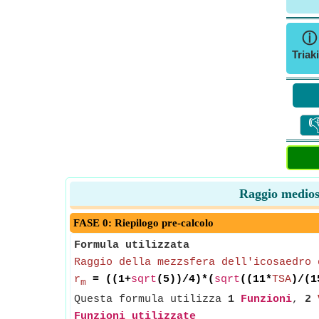
Triaki

Raggio mediosf
FASE 0: Riepilogo pre-calcolo
Formula utilizzata
Raggio della mezzsfera dell'icosaedro 
r
= ((1+
sqrt
(5))/4)*(
sqrt
((11*
TSA
)/(1
m
Questa formula utilizza
1
Funzioni
,
2
Funzioni utilizzate