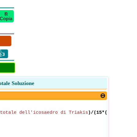
⎘
Copia
👍
otale Soluzione
totale dell'icosaedro di Triakis
)/(15*(
sqrt
(109-(