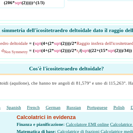
(206*
sqrt
(2)))))^(1/3)
simmetria dell'icositetraedro deltoidale dato il raggio de
aedro deltoidale
= (
sqrt
(4+(2*
sqrt
(2))))/2*
Raggio insfera dell'icositetrae
d
= (
sqrt
(4+(2*
sqrt
(2))))/2*
r
/(
sqrt
((22+(15*
sqrt
(2)))/34))
Non Symmetry
i
Cos'è l'icositetraedro deltoidale?
oidi (aquilone), che hanno tre angoli di 81,579° e uno di 115,263°. Ha o
h
Spanish
French
German
Russian
Portuguese
Polish
D
Calcolatrici in evidenza
Finanza e pianificazione:
Calcolatore EMI online
Calcolatrice
Matematica di base:
Calcolatrice di frazioni
Calcolatrice med