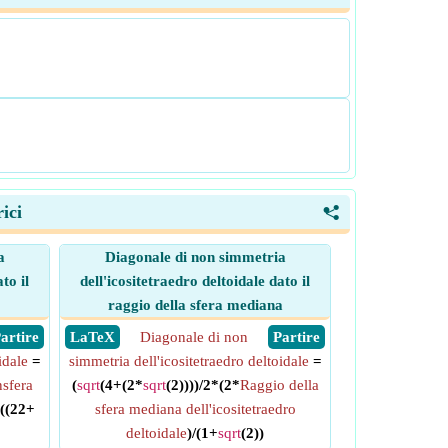
ici
<
a
Diagonale di non simmetria
to il
dell'icositetraedro deltoidale dato il
raggio della sfera mediana
 Partire
​ LaTeX
Diagonale di non
​ Partire
idale
=
simmetria dell'icositetraedro deltoidale
=
nsfera
(
sqrt
(4+(2*
sqrt
(2))))/2*(2*
Raggio della
((22+
sfera mediana dell'icositetraedro
deltoidale
)/(1+
sqrt
(2))