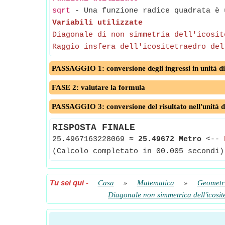
sqrt
- Una funzione radice quadrata è u
Variabili utilizzate
Diagonale di non simmetria dell'icosit
Raggio insfera dell'icositetraedro del
PASSAGGIO 1: conversione degli ingressi in unità di
FASE 2: valutare la formula
PASSAGGIO 3: conversione del risultato nell'unità d
RISPOSTA FINALE
25.4967163228069
≈
25.49672 Metro
<--
(Calcolo completato in 00.005 secondi)
Tu sei qui
-
Casa
»
Matematica
»
Geometr
Diagonale non simmetrica dell'icosit