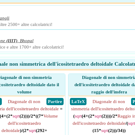
angli
ltre 2500+ altre calcolatrici!
one
(IIIT)
,
Bhopal
ce e altre 1700+ altre calcolatrici!
ale non simmetrica dell'icositetraedro deltoidale Calcolatr
iagonale di non simmetria
Diagonale di non simmetri
icositetraedro deltoidale dato il
dell'icositetraedro deltoidale da
volume
raggio dell'insfera
X
Diagonale di non
​ Partire
​ LaTeX
Diagonale di non
​
ia dell'icositetraedro deltoidale
=
simmetria dell'icositetraedro delto
(4+(2*
sqrt
(2))))/2*((7*
Volume
(
sqrt
(4+(2*
sqrt
(2))))/2*
Raggio i
dell'icositetraedro
dell'icositetraedro deltoidale
/(
sqrt
deltoidale
)/(2*
sqrt
(292+
(15*
sqrt
(2)))/34))