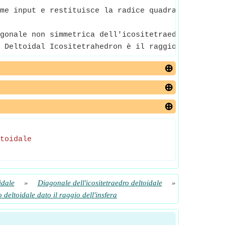
me input e restituisce la radice quadrata del nume
gonale non simmetrica dell'icositetraedro deltoida
 Deltoidal Icositetrahedron è il raggio della sfer
toidale
idale
»
Diagonale dell'icositetraedro deltoidale
»
 deltoidale dato il raggio dell'insfera