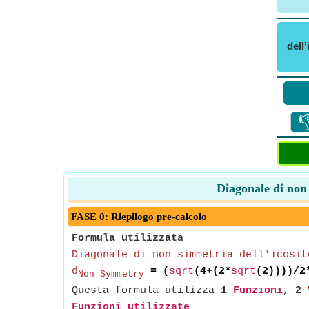
dell

Diagonale di non 
FASE 0: Riepilogo pre-calcolo
Formula utilizzata
Diagonale di non simmetria dell'icosit
d
= (
sqrt
(4+(2*
sqrt
(2))))/2
Non Symmetry
Questa formula utilizza
1
Funzioni
,
2
Funzioni utilizzate