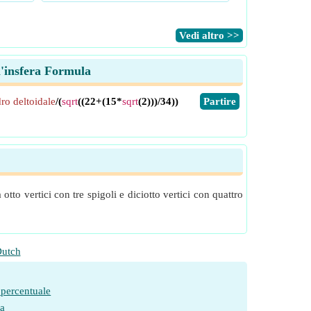
​Vedi altro >>
ll'insfera Formula
dro deltoidale
/(
sqrt
((22+(15*
sqrt
(2)))/34))
​Partire
tto vertici con tre spigoli e diciotto vertici con quattro
utch
 percentuale
ia