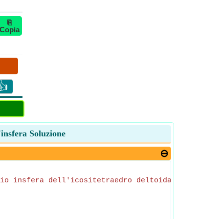
⎘
Copia
👍
'insfera Soluzione
io insfera dell'icositetraedro deltoidale
/(
sqrt
((