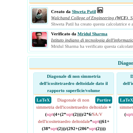
Creato da
Shweta Patil
Walchand College of Engineering
(WCE)
,
S
Shweta Patil ha creato questa calcolatrice e a
Verificato da
Mridul Sharma
Istituto indiano di tecnologia dell'informazi
Mridul Sharma ha verificato questa calcolatri
Diagon
Diagonale di non simmetria
D
dell'icositetraedro deltoidale dato il
dell'
rapporto superficie/volume
​ LaTeX
Diagonale di non
​ Partire
​ LaTe
simmetria dell'icositetraedro deltoidale
=
simmetr
(
sqrt
(4+(2*
sqrt
(2))))/2*6/
SA:V
(
sqrt
dell'icositetraedro deltoidale
*
sqrt
((61+
(38*
sqrt
(2)))/(292+(206*
sqrt
(2))))