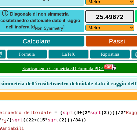
ⓘ
Diagonale di non simmetria
'icositetraedro deltoidale dato il raggio
dell'insfera [d
]
Non Symmetry
Passi

Formula
LaTeX
Ripristina
Scaricamento Geometria 3D Formula PDF
simmetria dell'icositetraedro deltoidale dato il raggio dell
etraedro deltoidale
= (
sqrt
(4+(2*
sqrt
(2))))/2*
Ragg
*
r
/(
sqrt
((22+(15*
sqrt
(2)))/34))
i
Variabili