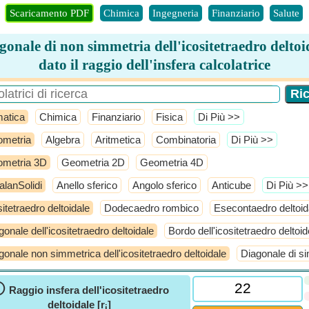
Scaricamento PDF
Chimica
Ingegneria
Finanziario
Salute
gonale di non simmetria dell'icositetraedro deltoi
dato il raggio dell'insfera calcolatrice
atica
Chimica
Finanziario
Fisica
​Di Più >>
metria
Algebra
Aritmetica
Combinatoria
​Di Più >>
metria 3D
Geometria 2D
Geometria 4D
alanSolidi
Anello sferico
Angolo sferico
Anticube
​Di Più >>
sitetraedro deltoidale
Dodecaedro rombico
Esecontaedro deltoid
gonale dell'icositetraedro deltoidale
Bordo dell'icositetraedro deltoid
gonale non simmetrica dell'icositetraedro deltoidale
Diagonale di si
ⓘ
Raggio insfera dell'icositetraedro
deltoidale [r
]
i