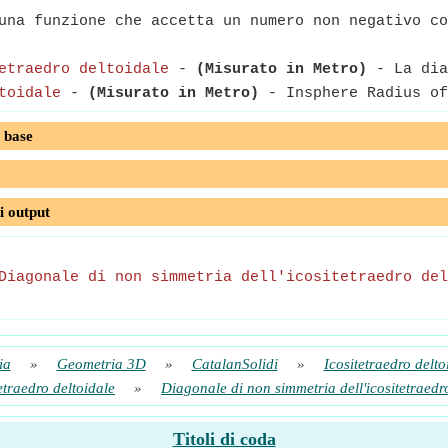
na funzione che accetta un numero non negativo co
etraedro deltoidale
-
(Misurato in Metro)
- La dia
toidale
-
(Misurato in Metro)
- Insphere Radius of
 base
i output
Diagonale di non simmetria dell'icositetraedro del
ia
»
Geometria 3D
»
CatalanSolidi
»
Icositetraedro delto
etraedro deltoidale
»
Diagonale di non simmetria dell'icositetraedro
Titoli di coda