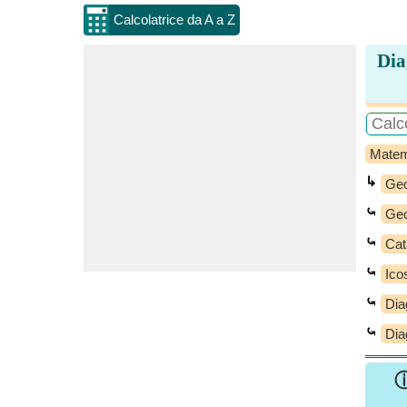
Calcolatrice da A a Z
Dia
Matem
↳
Geo
⤿
Geo
⤿
Cat
⤿
Ico
⤿
Dia
⤿
Dia