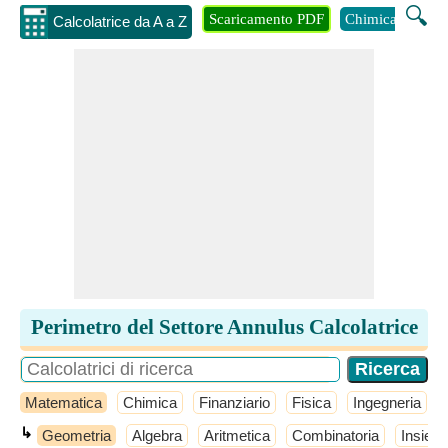
🔍
Scaricamento PDF
Chimica
Inge
Calcolatrice da A a Z
Perimetro del Settore Annulus Calcolatrice
Matematica
Chimica
Finanziario
Fisica
Ingegneria
↳
Geometria
Algebra
Aritmetica
Combinatoria
Insiemi