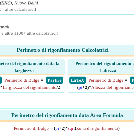
(KNC)
,
Nuova Delhi
+ altre calcolatrici!
angli
 e altre 1100+ altre calcolatrici!
Perimetro di rigonfiamento Calcolatrici
etro del rigonfiamento data la
Perimetro del rigonfiamento 
larghezza
l'altezza
X
Perimetro di Bulge
=
​ Partire
​ LaTeX
Perimetro di Bulge
=
​
)*
Larghezza del rigonfiamento
/2
(
pi
+2)*
Altezza del rigonfiame
Perimetro del rigonfiamento data Area Formula
Perimetro di Bulge
= (
pi
+2)*
sqrt
(
Zona di rigonfiamento
)