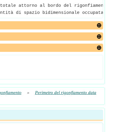
totale attorno al bordo del rigonfiamento.
ntità di spazio bidimensionale occupata dal rigon
igonfiamento
»
Perimetro del rigonfiamento data