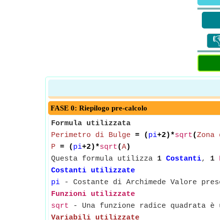

FASE 0: Riepilogo pre-calcolo
Formula utilizzata
Perimetro di Bulge
= (
pi
+2)*
sqrt
(
Zona 
P
= (
pi
+2)*
sqrt
(
A
)
Questa formula utilizza
1
Costanti
,
1
Costanti utilizzate
pi
- Costante di Archimede Valore pres
Funzioni utilizzate
sqrt
- Una funzione radice quadrata è u
Variabili utilizzate