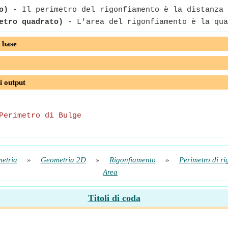
o)
- Il perimetro del rigonfiamento è la distanza 
etro quadrato)
- L'area del rigonfiamento è la qua
 base
i output
Perimetro di Bulge
etria
»
Geometria 2D
»
Rigonfiamento
»
Perimetro di r
Area
Titoli di coda