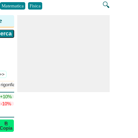
🔍
Matematica
Fisica
e
 >>
 rigonfiamento
Raggio di rigonfiamento
​Di Più >>
+10%
-10%
⎘
Copia