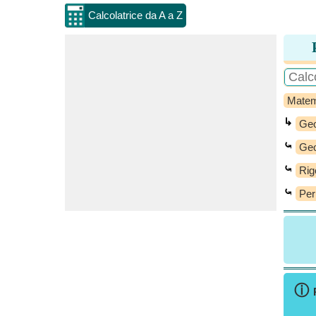
Calcolatrice da A a Z
Matem
↳
Geo
⤿
Geo
⤿
Rig
⤿
Per
ⓘ