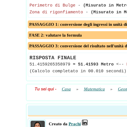
Perimetro di Bulge
-
(Misurato in Metr
Zona di rigonfiamento
-
(Misurato in M
PASSAGGIO 1: conversione degli ingressi in unità di
FASE 2: valutare la formula
PASSAGGIO 3: conversione del risultato nell'unità d
RISPOSTA FINALE
51.4159265358979
≈
51.41593 Metro
<--
(Calcolo completato in 00.010 secondi)
Tu sei qui
-
Casa
»
Matematica
»
Geom
Creato da
Prachi