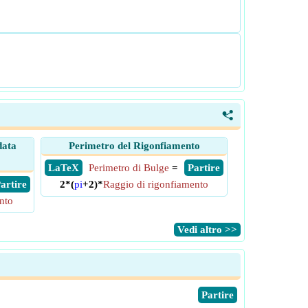
<
data
Perimetro del Rigonfiamento
​ LaTeX
Perimetro di Bulge
=
​ Partire
 Partire
2*(
pi
+2)*
Raggio di rigonfiamento
nto
​Vedi altro >>
​Partire