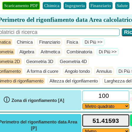
Scaricamento PDF
Chimica
Ingegneria
Finanziario
Salute
Perimetro del rigonfiamento data Area calcolatric
atica
Chimica
Finanziario
Fisica
​Di Più >>
metria
Algebra
Aritmetica
Combinatoria
​Di Più >>
metria 2D
Geometria 3D
Geometria 4D
onfiamento
A forma di cuore
Angolo tondo
Annulus
​Di Più
imetro di rigonfiamento
Altezza del rigonfiamento
Larghezza del
ⓘ
Zona di rigonfiamento [A]
Perimetro del rigonfiamento data Area
[P]