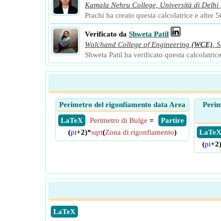
Kamala Nehru College, Università di Delhi
Prachi ha creato questa calcolatrice e altre 50
Verificato da
Shweta Patil
Walchand College of Engineering
(WCE)
,
S
Shweta Patil ha verificato questa calcolatrice
Perimetro del rigonfiamento data Area
Perim
​ LaTeX
Perimetro di Bulge
=
​ Partire
(
pi
+2)*
sqrt
(
Zona di rigonfiamento
)
​ LaTe
(
pi
+2
​LaTeX