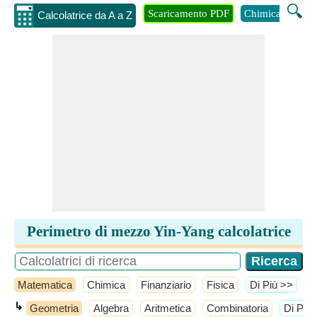
🔍
Scaricamento PDF
Chimica
Inge
Calcolatrice da A a Z
Perimetro di mezzo Yin-Yang calcolatrice
Matematica
Chimica
Finanziario
Fisica
​Di Più >>
↳
Geometria
Algebra
Aritmetica
Combinatoria
​Di Più