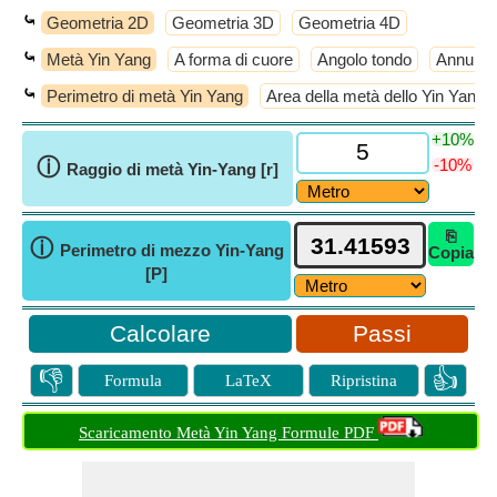
⤿
Geometria 2D
Geometria 3D
Geometria 4D
⤿
Metà Yin Yang
A forma di cuore
Angolo tondo
Annulus
⤿
Perimetro di metà Yin Yang
Area della metà dello Yin Yang
+10%
ⓘ
-10%
Raggio di metà Yin-Yang [r]
⎘
ⓘ
Perimetro di mezzo Yin-Yang
Copia
[P]
Passi
👎
👍
Formula
LaTeX
Ripristina
Scaricamento Metà Yin Yang Formule PDF