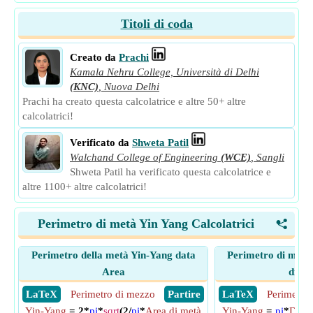
Titoli di coda
Creato da
Prachi
Kamala Nehru College, Università di Delhi
(KNC)
,
Nuova Delhi
Prachi ha creato questa calcolatrice e altre 50+ altre
calcolatrici!
Verificato da
Shweta Patil
Walchand College of Engineering
(WCE)
,
Sangli
Shweta Patil ha verificato questa calcolatrice e
altre 1100+ altre calcolatrici!
Perimetro di metà Yin Yang Calcolatrici
<
Perimetro della metà Yin-Yang data
Perimetro di mezzo
Area
diam
​ LaTeX
Perimetro di mezzo
​ Partire
​ LaTeX
Perimetro
Yin-Yang
= 2*
pi
*
sqrt
(2/
pi
*
Area di metà
Yin-Yang
=
pi
*
Diame