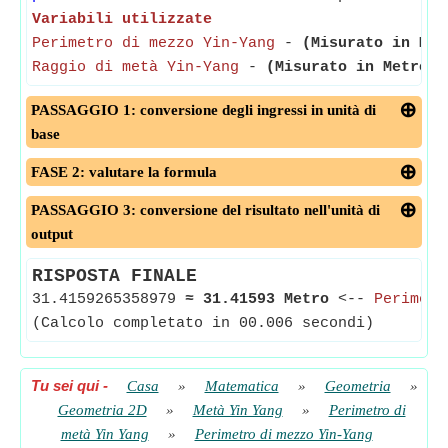
Variabili utilizzate
Perimetro di mezzo Yin-Yang
-
(Misurato in Met
Raggio di metà Yin-Yang
-
(Misurato in Metro)
-
PASSAGGIO 1: conversione degli ingressi in unità di
base
FASE 2: valutare la formula
PASSAGGIO 3: conversione del risultato nell'unità di
output
RISPOSTA FINALE
31.4159265358979
≈
31.41593 Metro
<--
Perimetr
(Calcolo completato in 00.006 secondi)
Tu sei qui
-
Casa
»
Matematica
»
Geometria
»
Geometria 2D
»
Metà Yin Yang
»
Perimetro di
metà Yin Yang
»
Perimetro di mezzo Yin-Yang