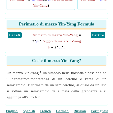
Yin-Yang
)
ya
Perimetro di mezzo Yin-Yang Formula
​LaTeX
Perimetro di mezzo Yin-Yang
=
​Partire
2*
pi
*
Raggio di metà Yin-Yang
P
= 2*
pi
*
r
Cos'è il mezzo Yin-Yang?
Un mezzo Yin-Yang è un simbolo nella filosofia cinese che ha
il perimetro/circonferenza di un cerchio e l'area di un
semicerchio. È formato da un semicerchio, al quale da un lato
si sottrae un semicerchio della metà della grandezza e si
aggiunge all'altro lato.
English
Spanish
French
German
Russian
Portuguese